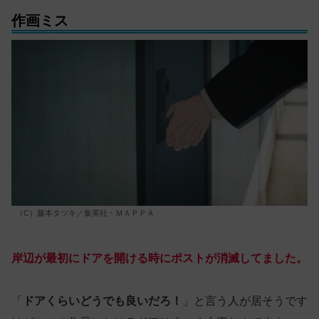
作画ミス
（C）藤本タツキ／集英社・ＭＡＰＰＡ
岸辺が最初にドアを開ける時にポストが消滅してました。
「
ドアくらいどうでも良いだろ！
」と言う人が居そうです