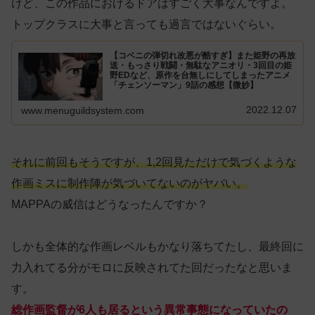
けど、この作品におけるドアはすごく大事なんですよ。
トップクラスに大事と言っても過言ではないぐらい。
【コベニの弾切れ改悪が酷すぎ】また姫野の再放
送・もっさり戦闘・無駄なアニオリ・3回目の姫
野EDなど、原作を台無しにしてしまったアニメ
「チェンソーマン」9話の感想【微妙】
2022.12.07
www.menuguildsystem.com
それに前回もそうですが、1,2回見ただけで気づくような
作画ミスに制作陣が気づいてないのがヤバい。
MAPPAの威信はどうなったんですか？
しかも全体的な作画レベルもかなり落ちてたし、最終回に
力入れてる分がモロに反映されてた回だったなと思いま
す。
総作画監督が6人も居るという異常事態になっていたの