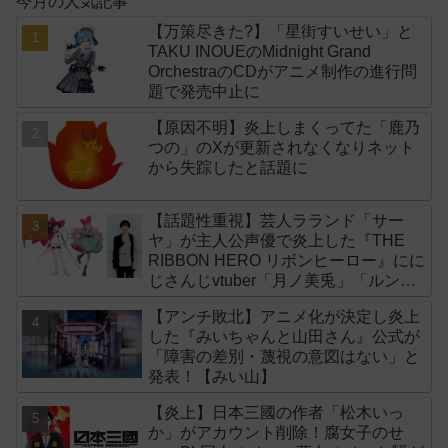
今月の人気記事
【万策尽きた?】「星街すいせい」と
TAKU INOUEのMidnight Grand
OrchestraのCDがアニメ制作の進行問
題で発売中止に
【原因不明】炎上しまくってた「鹿乃
つの」のXが更新されなくなりネット
から失踪したと話題に
【話題性重視】芸人ラランド「サー
ヤ」が主人公声優で炎上した『THE
RIBBON HERO リボンヒーロー』にに
じさんじvtuber「月ノ美兎」「ルンル
ン」「でびでび・でびる」が出演！
【アンチ敗北】アニメ化が決定し炎上
した『みいちゃんと山田さん』公式が
「障害の差別・蔑視の意図はない」と
発表！【みい山】
【炎上】日本三國の作者「松木いっ
か」がアカウント削除！腐女子のせ