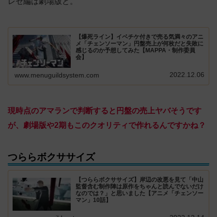
レゼ編は劇場版と。
【爆死ライン】イベチケ付きで売る気満々のアニ
メ「チェンソーマン」円盤売上が何枚だと失敗に
感じるのか予想してみた【MAPPA・制作委員
会】
2022.12.06
www.menuguildsystem.com
現時点のアマランで判断すると円盤の売上ヤバそうです
が、劇場版や2期もこのクオリティで作れるんですかね？
つららボクササイズ
【つららボクササイズ】岸辺の改悪を見て「中山
監督含む制作陣は原作をちゃんと読んでないだけ
なのでは？」と思いました【アニメ「チェンソー
マン」10話】