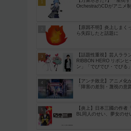
【万策尽きた?】「星街すいせい」
OrchestraのCDがア
【原因不明】炎上しまく
ら失踪したと話題に
【話題性重視】芸人ララン
RIBBON HERO リボ
ン」「でびでび・でびる
【アンチ敗北】アニメ化
「障害の差別・蔑視の意
【炎上】日本三國の作者
BL同人のせい、夢女の