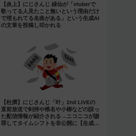
【炎上】にじさんじ 緑仙が「vtuberで
歌ってる人見たこと無いという理由だけ
で埋もれてる名曲がある」という生成AI
の文章を投稿し叩かれる
【杜撰】にじさんじ「叶」2nd LIVEの
直前放送で剣持や椎名や小柳などの誤っ
た配信情報が紹介される→ニコニコが謝
罪してタイムシフトを非公開に【生成
AI?】