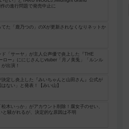
とTAKU INOUEのMidnight Grand
ニメ制作の進行問題で発売中止に
ってた「鹿乃つの」のXが更新されなくなりネットか
ド「サーヤ」が主人公声優で炎上した『THE
ンヒーロー』ににじさんじvtuber「月ノ美兎」「ルンル
」が出演！
が決定し炎上した『みいちゃんと山田さん』公式が
図はない」と発表！【みい山】
「松木いっか」がアカウント削除！腐女子のせい、
せいと騒がれるが、決定的な原因は不明