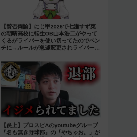
【賛否両論】にじ甲2026で七瀬すず菜
の朝晴高校に転生OB山本浩二がやって
くるがライバーを使い切ってたのでベン
チに→ルールが急遽変更されライバーの
転生が可能に
【炎上】プロスピAのyoutubeグループ
『名も無き野球部』の「やちゃお。」が