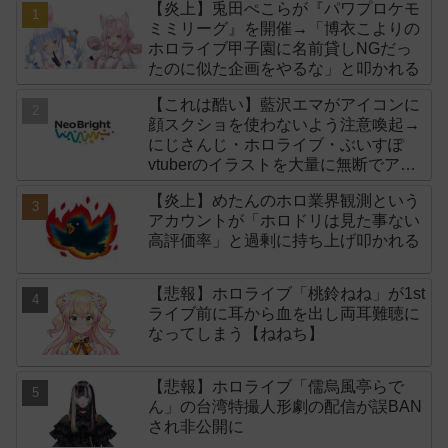
【炎上】兎田ぺこらが『パワプロケモ
ミミリーグ』を開催→「博衣こよりの
ホロライブ甲子園に名前貸しNGだっ
たのに似た企画をやるな」と叩かれる
【これは酷い】藍沢エマがアイコンに
顔スクショを使わないよう注意喚起→
にじさんじ・ホロライブ・ぶいすぽ
vtuberのイラストを大量に無断でアイ
コンに使用したライバー事務所
【炎上】めたんのホロ業界観測という
「NeoBright（ネオブライト）」が謝
アカウントが「ホロドリは見た事ない
罪！
高評価率」と過剰に持ち上げ叩かれる
【悲報】ホロライブ「桃鈴ねね」が1st
ライブ前に耳から血を出し両耳難聴に
なってしまう【ねねち】
【悲報】ホロライブ「儒烏風亭らで
ん」の台湾特撮人形劇の配信が誤BAN
され非公開に