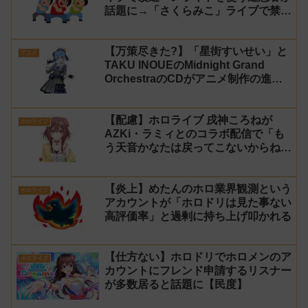
話題に→「さくらみこ」ライブで禁止
に【法的措置】
【万策尽きた?】「星街すいせい」と
アニメ
TAKU INOUEのMidnight Grand
OrchestraのCDがアニメ制作の進行
問題で発売中止に
【配慮】ホロライブ 戌神ころねが
ホロライブ
AZKi・ラミィとのコラボ配信で「も
う天音かなたは戻ってこないからね」
と発言した事について謝罪
【炎上】めたんのホロ業界観測という
ホロライブ
アカウントが「ホロドリは見た事ない
高評価率」と過剰に持ち上げ叩かれる
【仕方ない】ホロドリでホロメンのア
ホロライブ
カウントにフレンド申請するリスナー
が多数居ると話題に【民度】