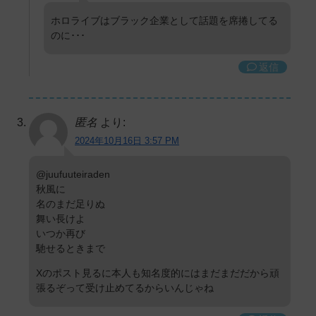
ホロライブはブラック企業として話題を席捲してる
のに･･･
返信
匿名
より:
2024年10月16日 3:57 PM
@juufuuteiraden
秋風に
名のまだ足りぬ
舞い長けよ
いつか再び
馳せるときまで
Xのポスト見るに本人も知名度的にはまだまだだから頑
張るぞって受け止めてるからいんじゃね