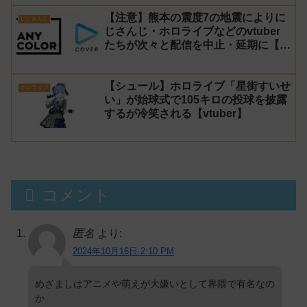
【注意】熊本の震度7の地震によりに
にじさんじ
じさんじ・ホロライブなどのvtuber
たちが次々と配信を中止・延期に【不
謹慎厨】
【シュール】ホロライブ「星街すいせ
ホロライブ
い」が始球式で105キロの投球を披露
するが冷笑される【vtuber】
コメント
匿名
より:
2024年10月16日 2:10 PM
めざましはアニメや萌えが大嫌いとして界隈で有名なの
か