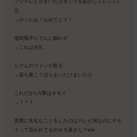
フジテレビがまいたけダンスを紹介しトレンド1
位
→やったね！おめでとう！
儒烏風亭らでんに触れず
→これは失礼
らでんのファンが怒る
→落ち着こ？ほらまいたけまいたけ
これだからV豚はキモイ
→？？？
実際に失礼なことをしたのはテレビ局なのにキモ
イって言われてるのキモ過ぎん？ww