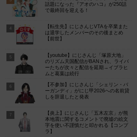
話題になった『アオのハコ』が250話
で最終回を迎える！
【転生先】にじさんじVTAを卒業また
は退学したメンバーのその後まとめ
【前世】
【youtube】にじさんじ「塚原大地」
のリズム天国配信がBANされ、ライバ
ーたちが次々と配信を延期→イブラヒ
ムと葛葉は続行
【不参加】にじさんじ「シェリン・バ
ーガンディ」がにじ甲2026への名前貸
しを辞退したと発表
【炎上】にじさんじ「五木左京」が熊
本地震に関するコメントで廃墟の絵文
字を使い不謹慎だと叩かれる【コンプ
ラ】