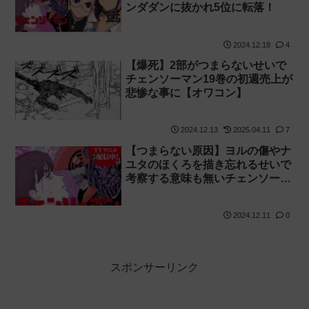
ンダダンに抜かれ5位に転落！
2024.12.18
4
【爆死】2部がつまらないせいで
チェンソーマン19巻の初週売上が
悲惨な事に【オワコン】
2024.12.13
2025.04.11
7
【つまらない原因】ヨルの傷やナ
ユタのほくろを描き忘れるせいで
考察する意味も無いチェンソーマ
ン2部【作画】
2024.12.11
0
スポンサーリンク