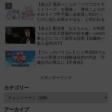
【炎上】兎田ぺこらが『パワプロケモ
ミミリーグ』を開催→「博衣こよりの
ホロライブ甲子園に名前貸しNGだっ
たのに似た企画をやるな」と叩かれる
【炎上】配信者「おえちゃん」が布団
ちゃんや任天堂規約や好き嫌い.comの
事などについて謝罪＆説明【加藤純一
老人会RUST】
【フレンのパリコレ】にじ甲2026でル
ールが変更され経験値目的の代走・守
備交代が禁止に【不具合】
スポンサーリンク
カテゴリー
アーカイブ