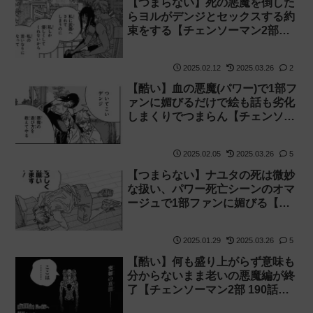
【つまらない】死の悪魔を倒した
らヨルがデンジとセックスする約
束をする【チェンソーマン2部
193話感想】
2025.02.12
2025.03.26
2
【酷い】血の悪魔(パワー)で1部フ
ァンに媚びるだけで絵も話も劣化
しまくりでつまらん【チェンソー
マン2部 192話感想】
2025.02.05
2025.03.26
5
【つまらない】ナユタの死は微妙
な扱い、パワー死亡シーンのオマ
ージュで1部ファンに媚びる【チ
ェンソーマン2部 191話感想】
2025.01.29
2025.03.26
5
【酷い】何も盛り上がらず意味も
分からないまま老いの悪魔編が終
了【チェンソーマン2部 190話感
想】