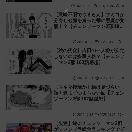
2025.01.15
2025.03.26
10
【意味不明でつまらん】フミコが
分身し心臓を貰った蛸の悪魔が覚
醒！？【チェンソーマン2部 189
話感想】
2025.01.08
2025.03.26
4
【絵の劣化】吉田の一人称が安定
しないのは多重人格？【チェンソ
ーマン2部 188話感想】
2025.01.01
2025.03.26
8
【マキマ復活か】絵は見づらいし
話も進まずつまらない回【チェン
ソーマン2部 187話感想】
2024.12.18
2025.03.26
4
【失速】遂にチェンソーマン2部
がジャンプラ総合ランキングでダ