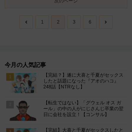
次のページ
前
次
1
2
3
6
へ
へ
今月の人気記事
【完結？】遂に大喜と千夏がセックス
したと話題になった『アオのハコ』
248話【NTRなし】
【転生ではない】「グウェル オス ガ
ール」の中の人がにじさんじ卒業の翌
日に会社を設立！【コンサル】
【完結】大喜と千夏がセックスしたと