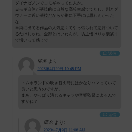
ダイナゼノンでヨモギやってた人か。
ヨモギ自体が演技的に自然な高校生感でてたし、割とダ
ウナーに近い演技だからか別に下手には思わんかった
な。
単純に出てる作品の人気悪くて引っ張られて悪評ついて
るだけじゃね。全部とはいわんが。坊主憎けりゃ袈裟ま
で憎いって感じで
返信
匿名
より:
2023年4月29日 10:45 PM
トムホランドの吹き替え時にはかなりハマっていて
良いと思うのですが。
まあ、やっぱり演じるキャラや音響監督によるんで
すかね？
返信
匿名
より:
2023年7月9日 11:08 AM