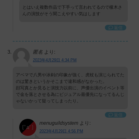
とはいえ複数作品で下手って言われてるので榎木さ
んの演技がそう聞こえやすい気はします
返信
匿名
より:
2023年4月29日 4:34 PM
アベマで八男や冰剣の印象が強く、虎杖も演じられてた
のは驚きというかそこまで違和感がなかった。
顔写真とか見ると演技力以前に、声優出演のイベント等
で金を落とさせる為にビジュアル最優先になってるんじ
ゃないかって疑ってしまったり。
返信
menuguildsystem
より:
2023年4月29日 4:56 PM