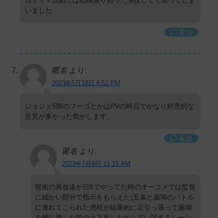
いました
返信
匿名
より:
2023年5月18日 6:51 PM
ジョジョ5部のフーゴとかはPVの時点でかなり好意的な
意見が多かった気がします、
返信
匿名
より:
2023年7月9日 11:15 AM
呪術の再放送が日5でやってた時のオーコメでは監督
に細かい部分で指示をもらえた(五条と漏瑚のバトル
に連れてこられた虎杖が結果的に足引っ張って漏瑚
を捕り逃した時の土下座しながら言い訳するシーン