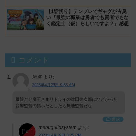
【1話切り】テンプレでギャグが古臭
クソアニメ
い『最強の職業は勇者でも賢者でもな
く鑑定士（仮）らしいですよ？』感想
コメント
匿名
より:
2023年4月29日 9:53 AM
最近だと魔王さまリトライの津田健次郎はひどかった
音響監督の指示だとしたら無能監督だな
返信
menuguildsystem
より:
2023年4月29日 3:25 PM