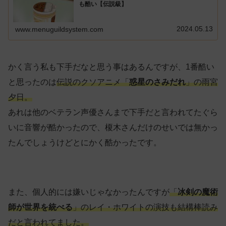
も酷い【伝説級】
2024.05.13
www.menuguildsystem.com
かく言う私も下手だなと思う事はあるんですが、1番酷い
と思ったのは
伝説のクソアニメ「
惑星のさみだれ
」の雨宮
夕日。
あれは他のベテラン声優さんまで下手だと言われてたぐら
いに音響が酷かったので、榎木さんだけのせいでは無かっ
たんでしょうけどとにかく酷かったです。
また、個人的には嫌いじゃなかったんですが
「
冰剣の魔術
師が世界を統べる
」のレイ・ホワイトの演技も結構棒読み
だと言われてました。