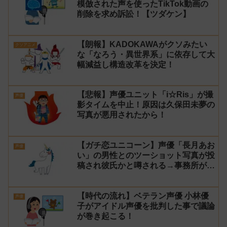
模倣された声を使ったTikTok動画の
削除を求め訴訟！【ツダケン】
【朗報】KADOKAWAがクソみたい
クソアニメ
な「なろう・異世界系」に依存して大
幅減益し構造改革を決定！
【悲報】声優ユニット「i☆Ris」が撮
声優
影タイムを中止！原因は久保田未夢の
写真が悪用されたから！
【ガチ恋ユニコーン】声優「長月あお
声優
い」の男性とのツーショット写真が投
稿され彼氏かと噂される→事務所が本
人だと認めた上で詮索や憶測は控える
よう注意喚起！
【時代の流れ】ベテラン声優 小林優
声優
子がアイドル声優を批判した事で議論
が巻き起こる！