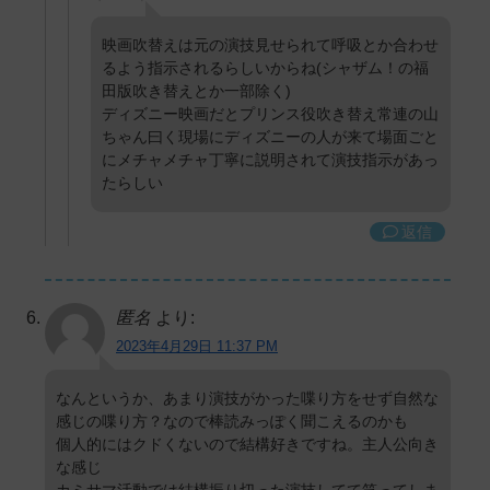
映画吹替えは元の演技見せられて呼吸とか合わせ
るよう指示されるらしいからね(シャザム！の福
田版吹き替えとか一部除く)
ディズニー映画だとプリンス役吹き替え常連の山
ちゃん曰く現場にディズニーの人が来て場面ごと
にメチャメチャ丁寧に説明されて演技指示があっ
たらしい
返信
匿名
より:
2023年4月29日 11:37 PM
なんというか、あまり演技がかった喋り方をせず自然な
感じの喋り方？なので棒読みっぽく聞こえるのかも
個人的にはクドくないので結構好きですね。主人公向き
な感じ
カミサマ活動では結構振り切った演技してて笑ってしま