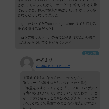
とか)って言ってたから、オーダーに答えられる力量
はあるけど、個人の演技の幅はまだこれからって感
じなんだろうなって思った
こないだやってたFate strange fakeの役でも抑え気
味で棒演技気味だったし
一昔前の梶くんレベルのもてはやされ方だから実力
はこれからついてくるだろうと思う
返信
匿名
より:
2023年7月9日 11:19 AM
間違えて返信になってた、ごめんなさい
俺もフーゴの演技は自然で良かったと思う
「敬意を表するッ！」とか「こいつにスパゲティ
を食べさせたいんですがかまいませんねッ！」と
か、ボスに逆らうことを決めたブチャラティにつ
いていけなくて葛藤するところの演技とかすごく
良かった