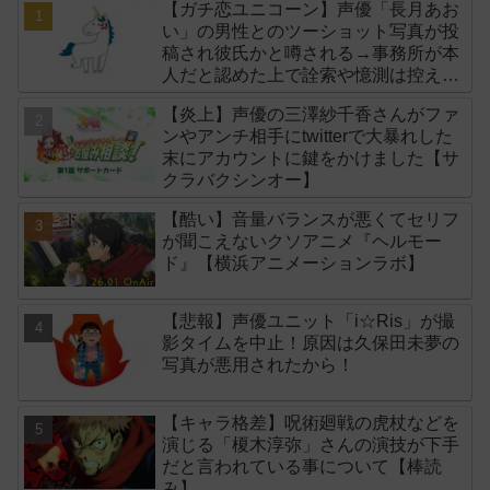
【ガチ恋ユニコーン】声優「長月あお
い」の男性とのツーショット写真が投
稿され彼氏かと噂される→事務所が本
人だと認めた上で詮索や憶測は控える
よう注意喚起！
【炎上】声優の三澤紗千香さんがファ
ンやアンチ相手にtwitterで大暴れした
末にアカウントに鍵をかけました【サ
クラバクシンオー】
【酷い】音量バランスが悪くてセリフ
が聞こえないクソアニメ『ヘルモー
ド』【横浜アニメーションラボ】
【悲報】声優ユニット「i☆Ris」が撮
影タイムを中止！原因は久保田未夢の
写真が悪用されたから！
【キャラ格差】呪術廻戦の虎杖などを
演じる「榎木淳弥」さんの演技が下手
だと言われている事について【棒読
み】