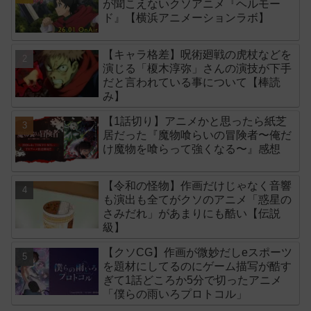
が聞こえないクソアニメ『ヘルモー
ド』【横浜アニメーションラボ】
【キャラ格差】呪術廻戦の虎杖などを
演じる「榎木淳弥」さんの演技が下手
だと言われている事について【棒読
み】
【1話切り】アニメかと思ったら紙芝
居だった『魔物喰らいの冒険者〜俺だ
け魔物を喰らって強くなる〜』感想
【令和の怪物】作画だけじゃなく音響
も演出も全てがクソのアニメ「惑星の
さみだれ」があまりにも酷い【伝説
級】
【クソCG】作画が微妙だしeスポーツ
を題材にしてるのにゲーム描写が酷す
ぎて1話どころか5分で切ったアニメ
「僕らの雨いろプロトコル」