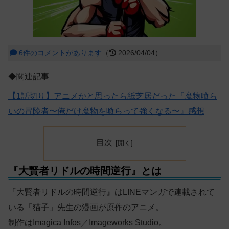
6件のコメントがあります
（
2026/04/04）
◆関連記事
【1話切り】アニメかと思ったら紙芝居だった『魔物喰ら
いの冒険者〜俺だけ魔物を喰らって強くなる〜』感想
目次
『大賢者リドルの時間逆行』とは
『大賢者リドルの時間逆行』はLINEマンガで連載されて
いる「猫子」先生の漫画が原作のアニメ。
制作はImagica Infos／Imageworks Studio。