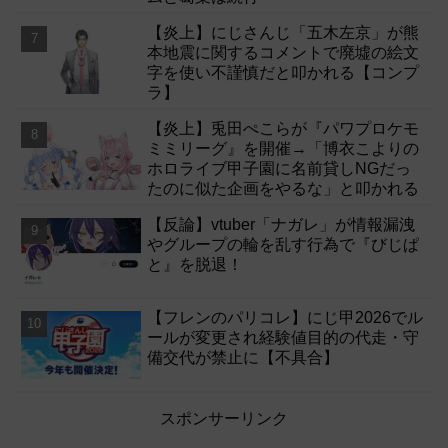
【炎上】にじさんじ「五木左京」が熊
本地震に関するコメントで廃墟の絵文
字を使い不謹慎だと叩かれる【コンプ
ラ】
【炎上】兎田ぺこらが『パワプロケモ
ミミリーグ』を開催→「博衣こよりの
ホロライブ甲子園に名前貸しNGだっ
たのに似た企画をやるな」と叩かれる
【反論】vtuber「ナガレ」が情報漏洩
やグループの輪を乱す行為で『びじぱ
と』を脱退！
【フレンのパリコレ】にじ甲2026でル
ールが変更され経験値目的の代走・守
備交代が禁止に【不具合】
スポンサーリンク