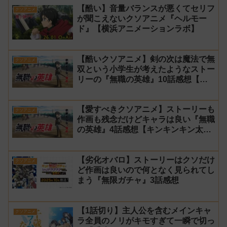
【酷い】音量バランスが悪くてセリフ
クソアニメ
が聞こえないクソアニメ『ヘルモー
ド』【横浜アニメーションラボ】
【酷いクソアニメ】剣の次は魔法で無
クソアニメ
双という小学生が考えたようなストー
リーの『無職の英雄』10話感想【キ
ンキンキン太郎】
【愛すべきクソアニメ】ストーリーも
クソアニメ
作画も残念だけどキャラは良い『無職
の英雄』4話感想【キンキンキン太
郎】
【劣化オバロ】ストーリーはクソだけ
クソアニメ
ど作画は良いので何となく見られてし
まう『無限ガチャ』3話感想
【1話切り】主人公を含むメインキャ
クソアニメ
ラ全員のノリがキモすぎて一瞬で切っ