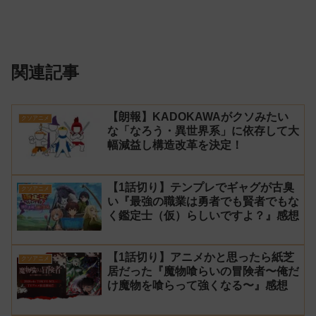
関連記事
【朗報】KADOKAWAがクソみたい
クソアニメ
な「なろう・異世界系」に依存して大
幅減益し構造改革を決定！
【1話切り】テンプレでギャグが古臭
クソアニメ
い『最強の職業は勇者でも賢者でもな
く鑑定士（仮）らしいですよ？』感想
【1話切り】アニメかと思ったら紙芝
クソアニメ
居だった『魔物喰らいの冒険者〜俺だ
け魔物を喰らって強くなる〜』感想