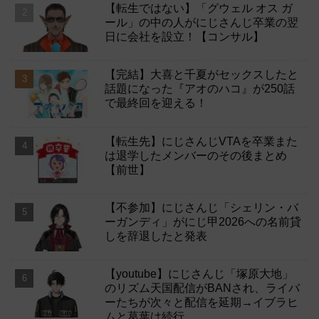
【転生ではない】「グウェル オス ガ
ール」の中の人がにじさんじ卒業の翌
日に会社を設立！【コンサル】
【完結】大喜と千夏がセックスしたと
話題になった『アオのハコ』が250話
で最終回を迎える！
【転生先】にじさんじVTAを卒業また
は退学したメンバーのその後まとめ
【前世】
【不参加】にじさんじ「シェリン・バ
ーガンディ」がにじ甲2026への名前貸
しを辞退したと発表
【youtube】にじさんじ「塚原大地」
のリズム天国配信がBANされ、ライバ
ーたちが次々と配信を延期→イブラヒ
ムと葛葉は続行