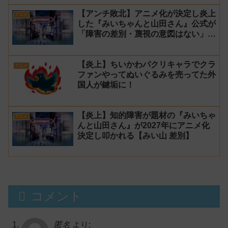
ンルン」「でびでび・でびる」が出
【アンチ敗北】アニメ化が決定し炎上
演！
アニメ
した『みいちゃんと山田さん』公式が
「障害の差別・蔑視の意図はない」と
発表！【みい山】
【炎上】ちいかわパクリキャラでクラ
アニメ
ファンやってぬいぐるみを売ってた外
国人が鍵垢に！
【炎上】知的障害が題材の『みいちゃ
アニメ
んと山田さん』が2027年にアニメ化
決定し叩かれる【みい山 差別】
コメント
匿名
より: