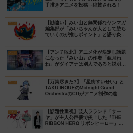
手描きアニメを投稿→絶賛される！
【勘違い】みい山と無関係なヤンマガ
アニメ
編集部が「みいちゃんが人として堕ち
ていくのが推しポイント」と語り炎上
し動画を非公開に【マガポケ シリウ
ス】
【アンチ敗北】アニメ化が決定し話題
アニメ
になった『みい山』の作者「亜月ね
ね」がダイアナは別人であると説明し
炎上
【万策尽きた?】「星街すいせい」と
アニメ
TAKU INOUEのMidnight Grand
OrchestraのCDがアニメ制作の進行
問題で発売中止に
【話題性重視】芸人ラランド「サー
アニメ
ヤ」が主人公声優で炎上した『THE
RIBBON HERO リボンヒーロー』に
にじさんじvtuber「月ノ美兎」「ル