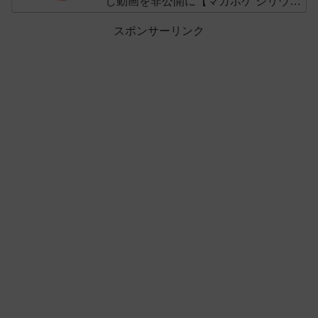
し動画を非公開に【マガポケ シリウ
ス】
スポンサーリンク