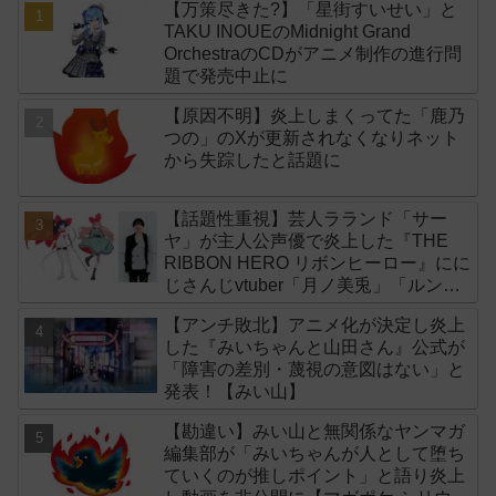
【万策尽きた?】「星街すいせい」と
TAKU INOUEのMidnight Grand
OrchestraのCDがアニメ制作の進行問
題で発売中止に
【原因不明】炎上しまくってた「鹿乃
つの」のXが更新されなくなりネット
から失踪したと話題に
【話題性重視】芸人ラランド「サー
ヤ」が主人公声優で炎上した『THE
RIBBON HERO リボンヒーロー』にに
じさんじvtuber「月ノ美兎」「ルンル
ン」「でびでび・でびる」が出演！
【アンチ敗北】アニメ化が決定し炎上
した『みいちゃんと山田さん』公式が
「障害の差別・蔑視の意図はない」と
発表！【みい山】
【勘違い】みい山と無関係なヤンマガ
編集部が「みいちゃんが人として堕ち
ていくのが推しポイント」と語り炎上