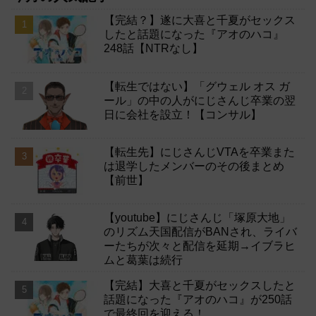
【完結？】遂に大喜と千夏がセックス
したと話題になった『アオのハコ』
248話【NTRなし】
【転生ではない】「グウェル オス ガ
ール」の中の人がにじさんじ卒業の翌
日に会社を設立！【コンサル】
【転生先】にじさんじVTAを卒業また
は退学したメンバーのその後まとめ
【前世】
【youtube】にじさんじ「塚原大地」
のリズム天国配信がBANされ、ライバ
ーたちが次々と配信を延期→イブラヒ
ムと葛葉は続行
【完結】大喜と千夏がセックスしたと
話題になった『アオのハコ』が250話
で最終回を迎える！