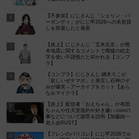
【不参加】にじさんじ「シェリン・バ
ーガンディ」がにじ甲2026への名前貸
しを辞退したと発表
【炎上】にじさんじ「五木左京」が熊
本地震に関するコメントで廃墟の絵文
字を使い不謹慎だと叩かれる【コンプ
ラ】
【コンプラ】にじさんじ 鏑木ろこが
「欲しいぜナマポ」と発言し石神のぞ
みが爆笑→アーカイブをカット【あら
なみマイクラ】
【炎上】配信者「おえちゃん」が布団
ちゃんや任天堂規約や好き嫌い.comの
事などについて謝罪＆説明【加藤純一
老人会RUST】
【フレンのパリコレ】にじ甲2026でル