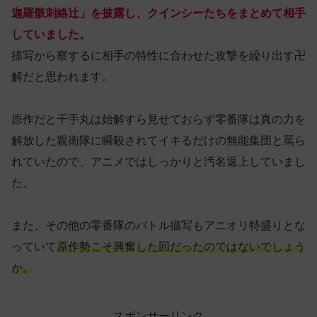
迦羅骸刺絡辻」を披露し、クインシーたちをまとめて相手
していました。
描写から察するに相手の特性に合わせた攻撃を繰り出す卍
解だと思われます。
原作だと千手丸は始解すら見せておらず零番隊は真の力を
解放した親衛隊に瞬殺されてイキるだけの無能集団と罵ら
れていたので、アニメではしっかりと汚名返上していまし
た。
また、その他の零番隊のバトル描写もアニオリ特盛りとな
っていて
原作勢こそ興奮した回だったのではないでしょう
か。
スポンサーリンク