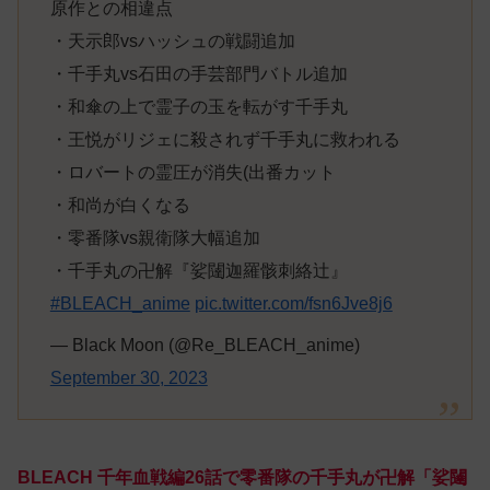
原作との相違点
・天示郎vsハッシュの戦闘追加
・千手丸vs石田の手芸部門バトル追加
・和傘の上で霊子の玉を転がす千手丸
・王悦がリジェに殺されず千手丸に救われる
・ロバートの霊圧が消失(出番カット
・和尚が白くなる
・零番隊vs親衛隊大幅追加
・千手丸の卍解『娑闥迦羅骸刺絡辻』
#BLEACH_anime
pic.twitter.com/fsn6Jve8j6
— Black Moon (@Re_BLEACH_anime)
September 30, 2023
BLEACH 千年血戦編26話で零番隊の千手丸が卍解「娑闥