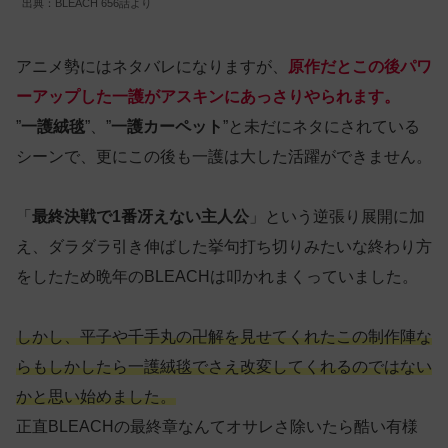
出典：BLEACH 656話より
アニメ勢にはネタバレになりますが、
原作だとこの後パワ
ーアップした一護がアスキンにあっさりやられます。
”
一護絨毯
”、”
一護カーペット
”と未だにネタにされている
シーンで、更にこの後も一護は大した活躍ができません。
「
最終決戦で1番冴えない主人公
」という逆張り展開に加
え、ダラダラ引き伸ばした挙句打ち切りみたいな終わり方
をしたため晩年のBLEACHは叩かれまくっていました。
しかし、平子や千手丸の卍解を見せてくれたこの制作陣な
らもしかしたら一護絨毯でさえ改変してくれるのではない
かと思い始めました。
正直BLEACHの最終章なんてオサレさ除いたら酷い有様