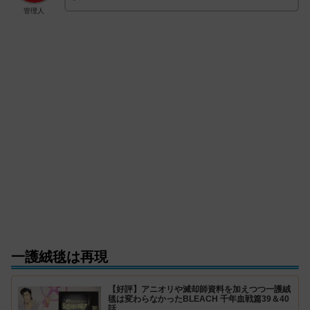
管理人
一護絨毯は再現
【好評】アニオリや滅却師資料を加えつつ一護絨
毯は変わらなかったBLEACH 千年血戦篇39＆40
話