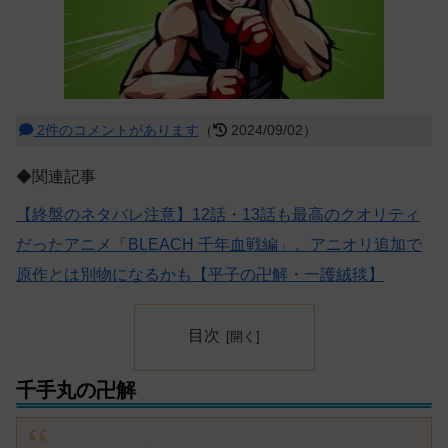
2件のコメントがあります
（
2024/09/02）
◆関連記事
【終盤のネタバレ注意】12話・13話も最高のクオリティ
だったアニメ「BLEACH 千年血戦編」。アニオリ追加で
原作とは別物になるかも【平子の卍解・一護絨毯】
目次
千手丸の卍解