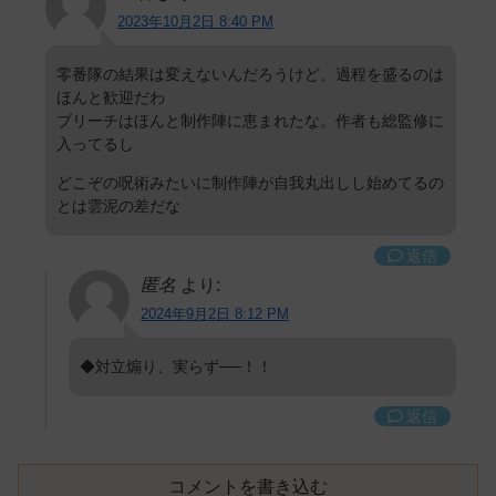
2023年10月2日 8:40 PM
零番隊の結果は変えないんだろうけど、過程を盛るのは
ほんと歓迎だわ
ブリーチはほんと制作陣に恵まれたな。作者も総監修に
入ってるし
どこぞの呪術みたいに制作陣が自我丸出しし始めてるの
とは雲泥の差だな
返信
匿名
より:
2024年9月2日 8:12 PM
◆対立煽り、実らず──！！
返信
コメントを書き込む