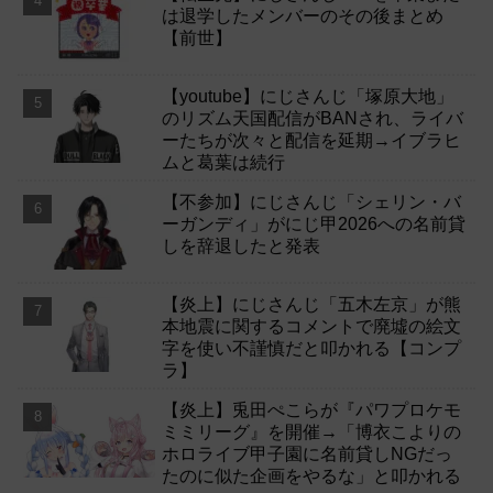
は退学したメンバーのその後まとめ
【前世】
【youtube】にじさんじ「塚原大地」
のリズム天国配信がBANされ、ライバ
ーたちが次々と配信を延期→イブラヒ
ムと葛葉は続行
【不参加】にじさんじ「シェリン・バ
ーガンディ」がにじ甲2026への名前貸
しを辞退したと発表
【炎上】にじさんじ「五木左京」が熊
本地震に関するコメントで廃墟の絵文
字を使い不謹慎だと叩かれる【コンプ
ラ】
【炎上】兎田ぺこらが『パワプロケモ
ミミリーグ』を開催→「博衣こよりの
ホロライブ甲子園に名前貸しNGだっ
たのに似た企画をやるな」と叩かれる