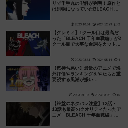
リで千手丸の卍解が判明！原作と
は別物になっていたBLEACH 千
年血戦編26話の感想
2023.10.01
2024.12.29
2
【グレミィ】1クール目は最高だ
った「BLEACH 千年血戦編」が2
クール目で大事な台詞をカットし
て改悪したり作画が微妙だったり
で雲行きが怪しい
2023.08.31
2024.05.14
4
【気持ち悪い】最近のアニメで海
外評価やランキングをやたらと重
要視する風潮が嫌い
【youtuber・MAL】
2023.01.10
2023.08.06
16
【終盤のネタバレ注意】12話・
13話も最高のクオリティだったア
ニメ「BLEACH 千年血戦編」。
アニオリ追加で原作とは別物にな
るかも【平子の卍解・一護絨毯】