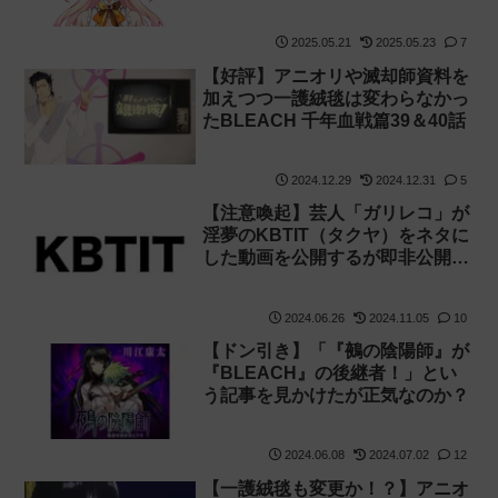
2025.05.21
2025.05.23
7
【好評】アニオリや滅却師資料を
加えつつ一護絨毯は変わらなかっ
たBLEACH 千年血戦篇39＆40話
2024.12.29
2024.12.31
5
【注意喚起】芸人「ガリレコ」が
淫夢のKBTIT（タクヤ）をネタに
した動画を公開するが即非公開
に！
2024.06.26
2024.11.05
10
【ドン引き】「『鵺の陰陽師』が
『BLEACH』の後継者！」とい
う記事を見かけたが正気なのか？
2024.06.08
2024.07.02
12
【一護絨毯も変更か！？】アニオ