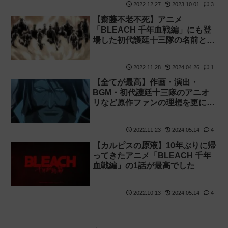
2022.12.27
2023.10.01
3
【齋藤不老不死】アニメ
「BLEACH 千年血戦編」にも登
場した初代護廷十三隊の名前と各
番隊が判明！【ネーミングセン
ス】
2022.11.28
2024.04.26
1
【全てが最高】作画・演出・
BGM・初代護廷十三隊のアニオ
リなど原作ファンの理想を更に上
回ってくるアニメ「BLEACH 千
年血戦編」7話【劇場版クオリテ
2022.11.23
2024.05.14
4
ィ】
【カルピスの原液】10年ぶりに帰
ってきたアニメ「BLEACH 千年
血戦編」の1話が最高でした
2022.10.13
2024.05.14
4