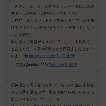
←スタレ ユーザーの声をしっかりと受け止め過
去キャラの強化・調整を行っていく予定
→原神 ヌヴィレットを下方修正の件でへそを曲
げて今後どんな理由があろうと上方修正をしない
ことを表明
同じ会社で運営が違うだけでこんなに対応違うこ
とあるんだ…w原神信者はもう目覚ました方がい
いよ…..😢
pic.twitter.com/YZzgDVjz76
— 咲夜 (@tsuku1202)
February 5, 2025
原神運営を悪く言うな勢は、推しが軒並み最新キ
ャラに手も足も出ず、螺旋攻略すら難しい状況に
出会ってないだけでしょうが