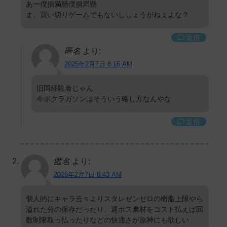
あー僕損満懸僕損満懸
ま、買い切りゲームでもないししょうがねぇよな？
返信
匿名
より:
2025年2月7日 8:16 AM
旧国経験者じゃん
今ボクラガソンはそういう略し方なんやな
返信
匿名
より:
2025年2月7日 8:43 AM
個人的にキャラ云々よりスタレゼンゼロの樹脂上限やら
溢れた分の保存だったり、週ボス素材をコスト払えば回
数制限取っ払ったりなどの快適さが原神にも欲しい