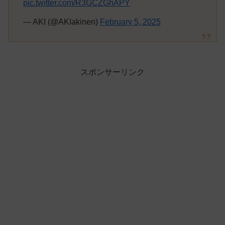
pic.twitter.com/R3GCZGhAPY
— AKI (@AKIakinen)
February 5, 2025
スポンサーリンク