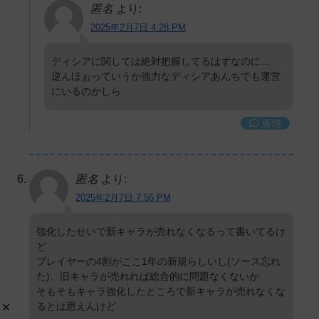
匿名
より:
2025年2月7日 4:28 PM
ディシアに関しては絶対把握してるはずなのに…
逆んほぉっていうか強力なディシアあんちでも運営
にいるのかしら
返信
匿名
より:
2025年2月7日 7:56 PM
強化したせいで新キャラが売れなくなるって書いてるけ
ど
プレイヤーの4割がここ1年の新規らしいし(ソース忘れ
た)、旧キャラが売れれば総合的に問題なくないか
そもそもキャラ強化したところで新キャラが売れなくな
るとは思えんけど