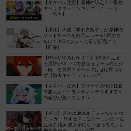
【ネタバレ注意】原神の設定上の最強
キャラクターランキング【ストーリ
ー・強さ】
【爆死】声優「本多真梨子」が原神の
サンドローネを完凸→ガチャ5回すり
抜けて840連かかった事が話題に！
【同接】
【PS4サ終のおかげ？】6周年を迎え
る原神がVer.7.0で更なるキャラのビジ
ュ向上を宣言！スペックはほぼ変わら
ず【過去キャラ ディルック】
【ネタバレ注意】フリーナの伝説任務
で旅人とパイモンがノンデリすぎてX
の感想が荒れてしまう
【炎上】原神youtuber チャマちゃんね
るぃ が「リオセスリはローエンの下位
互換の雑魚 腐女子にケツ振ってろ」と
動画で発言し叩かれ謝罪