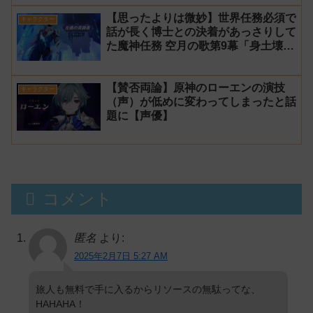
【思ったよりは微妙】世界任務必須で
キャラクター
話が長く博士との決着があっさりして
た魔神任務 空月の歌第9幕「身土壊
空、五蘊識転」第10幕「虚空劫灰の
プラーナ」感想
【賛否両論】原神のローエンの演技
キャラクター
（声）が低めに変わってしまったと話
題に【声優】
コメント
匿名
より:
2025年2月7日 5:27 AM
旅人も無料で手に入るからリソースの無駄ってな、
HAHAHA！