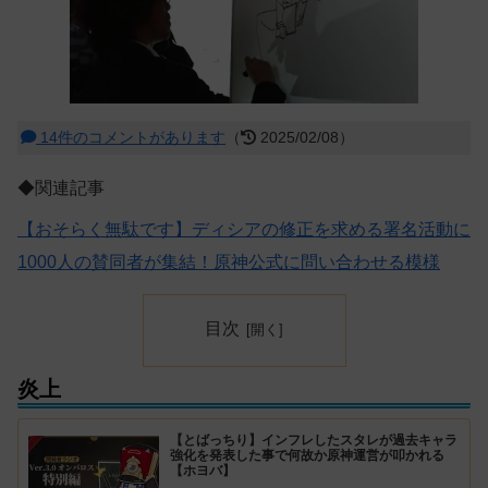
14件のコメントがあります
（
2025/02/08）
◆関連記事
【おそらく無駄です】ディシアの修正を求める署名活動に
1000人の賛同者が集結！原神公式に問い合わせる模様
目次
炎上
【とばっちり】インフレしたスタレが過去キャラ
強化を発表した事で何故か原神運営が叩かれる
【ホヨバ】