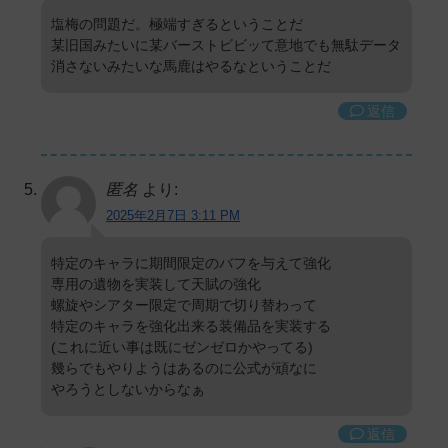
塩梅の問題だ。極端すぎるということだ
某旧国みたいに某バーストビビッて意地でも無駄データ
消さないみたいな馬鹿はやるなということだ
返信
匿名
より:
2025年2月7日 3:11 PM
特定のキャラに期間限定のバフを与えて強化
専用の遺物を実装して天賦の強化
螺旋やシアター限定で周期で切り替わって
特定のキャラを強化出来る装備品を実装する
(これに近い事は既にゼンゼロかやってる)
幾らでもやりようはあるのに公式が頑なに
やろうとしないからなぁ
返信