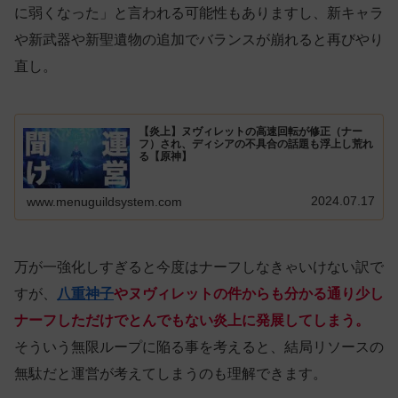
に弱くなった」と言われる可能性もありますし、新キャラ
や新武器や新聖遺物の追加でバランスが崩れると再びやり
直し。
【炎上】ヌヴィレットの高速回転が修正（ナー
フ）され、ディシアの不具合の話題も浮上し荒れ
る【原神】
2024.07.17
www.menuguildsystem.com
万が一強化しすぎると今度はナーフしなきゃいけない訳で
すが、
八重神子
やヌヴィレットの件からも分かる通り少し
ナーフしただけでとんでもない炎上に発展してしまう。
そういう無限ループに陥る事を考えると、結局リソースの
無駄だと運営が考えてしまうのも理解できます。