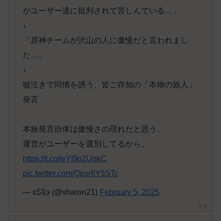
がユーザー達に批判されて苦しんている…」
↓
「原神チームが沢山の人に傲慢だと言われまし
た…」
↓
嘘泣きで同情を誘う、皆ご存知の「本物の旅人」
発言
本旅発言自体は傲慢さの現れだと思う、
運営がユーザーを選別してるから。
https://t.co/wYI9o2UpkC
pic.twitter.com/Qpxr8Y5STc
— ɛS§э (@xharon21)
February 5, 2025