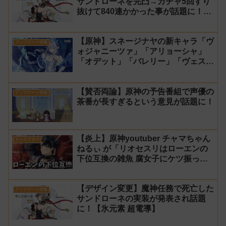
サンドローネを完凸→ガチャ5回すり
抜けて840連かかった事が話題に！
【同接】
【原神】スネージナヤの新キャラ「ヴ
アップデート情報
ォジャニーツァ」「アリョーシャ」
「オデット」「バレリー」「ヴェス
ナ」「ダニカ」「ノイ」「ミティヤ」
「アナスターシャ・フョードロヴナ・
【賛否両論】原神の予告番組で声優の
スネージナヤ」が一斉に発表！【声優
アップデート情報
茶番が長すぎるという意見が話題に！
氷神 第10位】
【炎上】原神youtuber チャマちゃん
キャラクター
ねるぃ が「リオセスリはローエンの
下位互換の雑魚 腐女子にケツ振って
ろ」と動画で発言し叩かれ謝罪
【デザイン変更】魔神任務で死亡した
アップデート情報
サンドローネの実装が発表され話題
に！【氷元素 超電導】