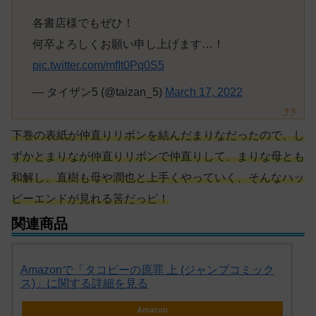
各書店様でもぜひ！
何卒よろしくお願い申し上げます…！
pic.twitter.com/mfIt0Pq0S5
— タイザン5 (@taizan_5)
March 17, 2022
下巻の表紙が仲直りリボンを結んだまりなだったので、し
ずかとまりなが仲直りリボンで仲直りして、まりな母とも
和解し、直樹も母や潤也と上手くやっていく、そんな
ハッ
ピーエンド
が
見れる
筈
だっピ！
関連商品
Amazonで「タコピーの原罪 上 (ジャンプコミック
ス)」に関する詳細を見る
Amazon