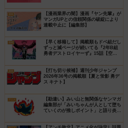
【漫画業界の闇】漫画『ヤン先輩』が
漫画
マンガUPとの信頼関係の破綻により
連載中止に【編集部】
【早く移籍して】掲載順もドベ組だし
漫画
ずっと減ページが続いてる『2年B組
勇者デストロイヤーず』15話【空
知】
【打ち切り候補】週刊少年ジャンプ
漫画
2026年36号の掲載順【夏と蛍影 勇デ
ス キナト】
【勘違い】みい山と無関係なヤンマガ
アニメ
編集部が「みいちゃんが人として堕ち
ていくのが推しポイント」と語り炎上
し動画を非公開に【マガポケ シリウ
ス】
【アンチ敗北】アニメ化が決定し話題
アニメ