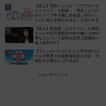
【炎上】兎田ぺこらが『パワプロケモ
ミミリーグ』を開催→「博衣こよりの
ホロライブ甲子園に名前貸しNGだっ
たのに似た企画をやるな」と叩かれる
【炎上】配信者「おえちゃん」が布団
ちゃんや任天堂規約や好き嫌い.comの
事などについて謝罪＆説明【加藤純一
老人会RUST】
【フレンのパリコレ】にじ甲2026でル
ールが変更され経験値目的の代走・守
備交代が禁止に【不具合】
スポンサーリンク