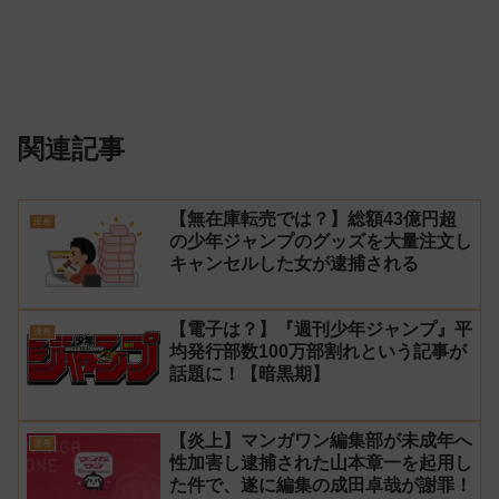
関連記事
【無在庫転売では？】総額43億円超
漫画
の少年ジャンプのグッズを大量注文し
キャンセルした女が逮捕される
【電子は？】『週刊少年ジャンプ』平
漫画
均発行部数100万部割れという記事が
話題に！【暗黒期】
【炎上】マンガワン編集部が未成年へ
漫画
性加害し逮捕された山本章一を起用し
た件で、遂に編集の成田卓哉が謝罪！