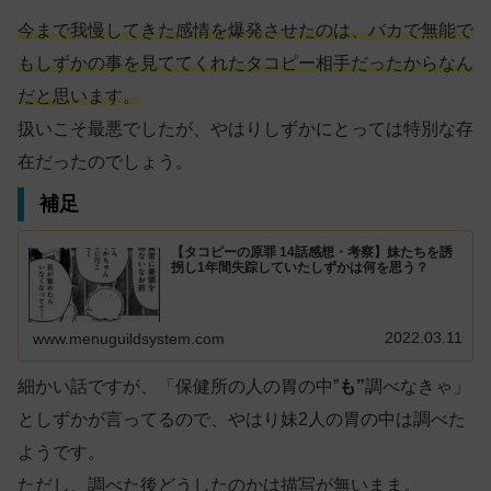
今まで我慢してきた感情を爆発させたのは、バカで無能で
もしずかの事を見ててくれたタコピー相手だったからなん
だと思います。
扱いこそ最悪でしたが、やはりしずかにとっては特別な存
在だったのでしょう。
補足
【タコピーの原罪 14話感想・考察】妹たちを誘
拐し1年間失踪していたしずかは何を思う？
2022.03.11
www.menuguildsystem.com
細かい話ですが、「保健所の人の胃の中”
も”
調べなきゃ」
としずかが言ってるので、やはり妹2人の胃の中は調べた
ようです。
ただし、調べた後どうしたのかは描写が無いまま。