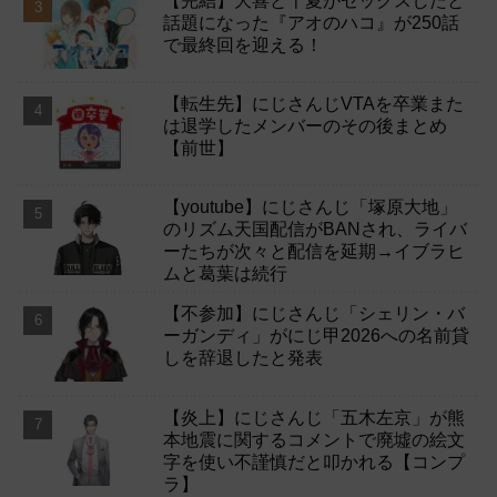
【完結】大喜と千夏がセックスしたと
話題になった『アオのハコ』が250話
で最終回を迎える！
【転生先】にじさんじVTAを卒業また
は退学したメンバーのその後まとめ
【前世】
【youtube】にじさんじ「塚原大地」
のリズム天国配信がBANされ、ライバ
ーたちが次々と配信を延期→イブラヒ
ムと葛葉は続行
【不参加】にじさんじ「シェリン・バ
ーガンディ」がにじ甲2026への名前貸
しを辞退したと発表
【炎上】にじさんじ「五木左京」が熊
本地震に関するコメントで廃墟の絵文
字を使い不謹慎だと叩かれる【コンプ
ラ】