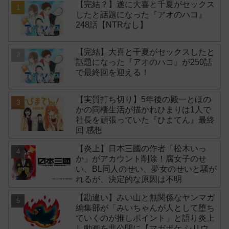
【完結？】遂に大喜と千夏がセックス
したと話題になった『アオのハコ』
248話【NTRなし】
【完結】大喜と千夏がセックスしたと
話題になった『アオのハコ』が250話
で最終回を迎える！
【実質打ち切り】5年後の殿一とほの
かの同棲生活が描かれひまりは1人で
社長を頑張っていた『ひまてん』最終
回 感想
【炎上】日本三國の作者「松木いっ
か」がアカウント削除！腐女子のせ
い、BL同人のせい、夢女のせいと騒が
れるが、決定的な原因は不明
【勘違い】みい山と無関係なヤンマガ
編集部が「みいちゃんが人として堕ち
ていくのが推しポイント」と語り炎上
し動画を非公開に【マガポケ シリウ