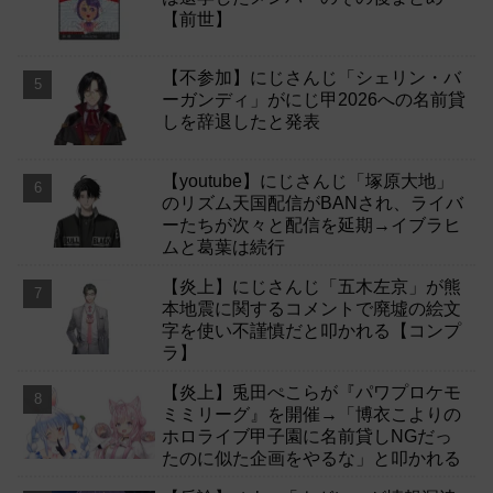
【前世】
【不参加】にじさんじ「シェリン・バ
ーガンディ」がにじ甲2026への名前貸
しを辞退したと発表
【youtube】にじさんじ「塚原大地」
のリズム天国配信がBANされ、ライバ
ーたちが次々と配信を延期→イブラヒ
ムと葛葉は続行
【炎上】にじさんじ「五木左京」が熊
本地震に関するコメントで廃墟の絵文
字を使い不謹慎だと叩かれる【コンプ
ラ】
【炎上】兎田ぺこらが『パワプロケモ
ミミリーグ』を開催→「博衣こよりの
ホロライブ甲子園に名前貸しNGだっ
たのに似た企画をやるな」と叩かれる