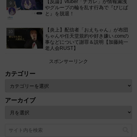
【反論】vtuber「ナガレ」が情報漏洩
やグループの輪を乱す行為で『びじぱ
と』を脱退！
【炎上】配信者「おえちゃん」が布団
ちゃんや任天堂規約や好き嫌い.comの
事などについて謝罪＆説明【加藤純一
老人会RUST】
スポンサーリンク
カテゴリー
アーカイブ