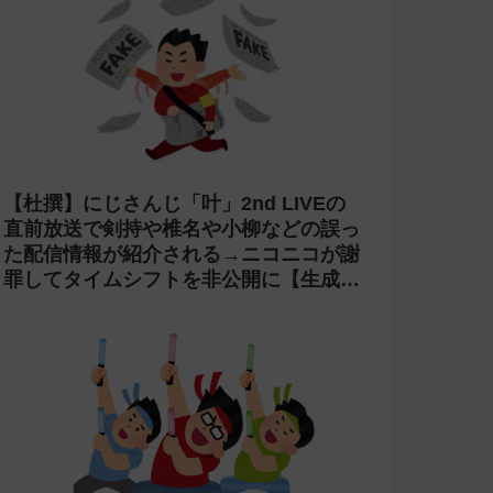
【杜撰】にじさんじ「叶」2nd LIVEの
直前放送で剣持や椎名や小柳などの誤っ
た配信情報が紹介される→ニコニコが謝
罪してタイムシフトを非公開に【生成
AI?】