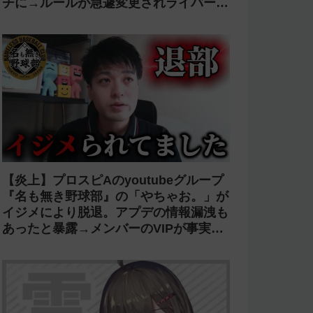
チに→ルールが急遽変更されライバーの
転生が可能に
【炎上】プロスピAのyoutubeグループ
『名も無き野球部』の「やちゃお。」が
イジメにより脱退。アプデの情報漏洩も
あったと暴露→メンバーのVIPが事実無
根だと否定