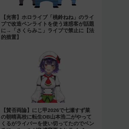
【光害】ホロライブ「桃鈴ねね」のライ
ブで改造ペンライトを使う迷惑客が話題
に→「さくらみこ」ライブで禁止に【法
的措置】
【賛否両論】にじ甲2026で七瀬すず菜
の朝晴高校に転生OB山本浩二がやって
くるがライバーを使い切ってたのでベン