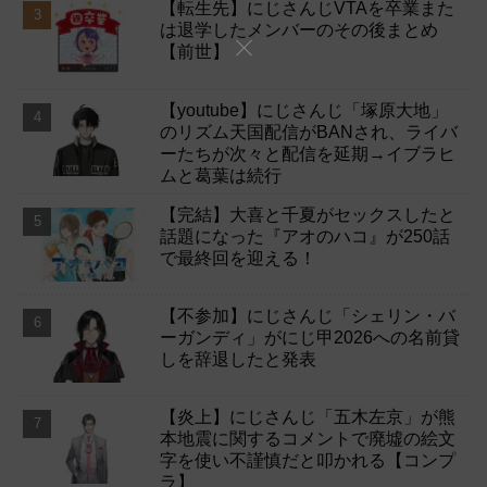
【転生先】にじさんじVTAを卒業また
は退学したメンバーのその後まとめ
【前世】
【youtube】にじさんじ「塚原大地」
のリズム天国配信がBANされ、ライバ
ーたちが次々と配信を延期→イブラヒ
ムと葛葉は続行
【完結】大喜と千夏がセックスしたと
話題になった『アオのハコ』が250話
で最終回を迎える！
【不参加】にじさんじ「シェリン・バ
ーガンディ」がにじ甲2026への名前貸
しを辞退したと発表
【炎上】にじさんじ「五木左京」が熊
本地震に関するコメントで廃墟の絵文
字を使い不謹慎だと叩かれる【コンプ
ラ】