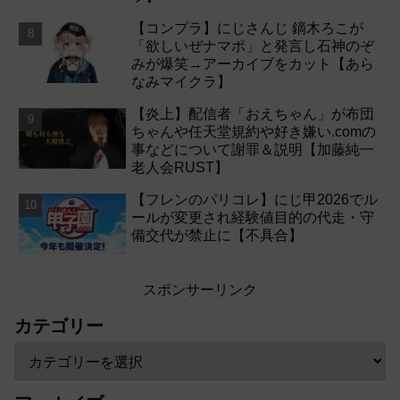
【コンプラ】にじさんじ 鏑木ろこが
「欲しいぜナマポ」と発言し石神のぞ
みが爆笑→アーカイブをカット【あら
なみマイクラ】
【炎上】配信者「おえちゃん」が布団
ちゃんや任天堂規約や好き嫌い.comの
事などについて謝罪＆説明【加藤純一
老人会RUST】
【フレンのパリコレ】にじ甲2026でル
ールが変更され経験値目的の代走・守
備交代が禁止に【不具合】
スポンサーリンク
カテゴリー