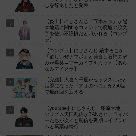
しを辞退したと発表
【炎上】にじさんじ「五木左京」が熊
本地震に関するコメントで廃墟の絵文
字を使い不謹慎だと叩かれる【コンプ
ラ】
【コンプラ】にじさんじ 鏑木ろこが
「欲しいぜナマポ」と発言し石神のぞ
みが爆笑→アーカイブをカット【あら
なみマイクラ】
【完結】大喜と千夏がセックスしたと
話題になった『アオのハコ』が250話
で最終回を迎える！
【youtube】にじさんじ「塚原大地」
のリズム天国配信がBANされ、ライバ
ーたちが次々と配信を延期→イブラヒ
ムと葛葉は続行