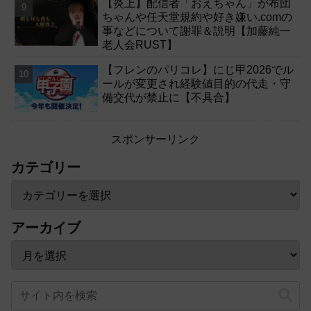
【炎上】配信者「おえちゃん」が布団
ちゃんや任天堂規約や好き嫌い.comの
事などについて謝罪＆説明【加藤純一
老人会RUST】
【フレンのパリコレ】にじ甲2026でル
ールが変更され経験値目的の代走・守
備交代が禁止に【不具合】
スポンサーリンク
カテゴリー
アーカイブ