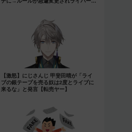
【炎上商法】個人vtuber 欖式 卯美優が
「親がガンになったの？がーん笑」とい
うコメントに「そのギャグうける！」と
返せないとvtuberになるのはオススメし
ないと投稿し叩かれる