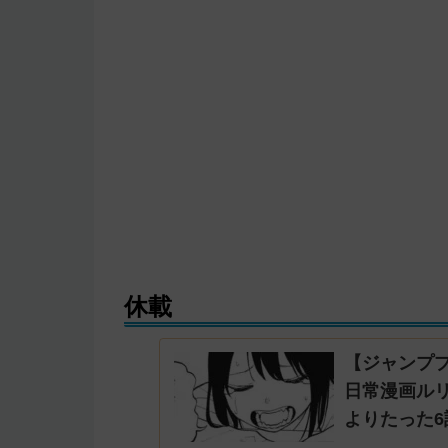
休載
【ジャンプ
日常漫画ル
よりたった