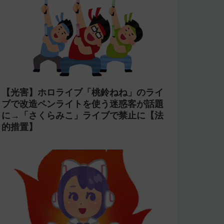
【コンプラ】にじさんじ 鏑木ろこが
「欲しいぜナマポ」と発言し石神のぞみ
が爆笑→アーカイブをカット【あらなみ
マイクラ】