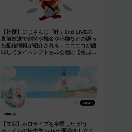
【賛否両論】にじ甲2026で七瀬すず菜
の朝晴高校に転生OB山本浩二がやって
くるがライバーを使い切ってたのでベン
チに→ルールが急遽変更されライバーの
転生が可能に
【激怒】にじさんじ 甲斐田晴が「ライ
ブの銀テープを売る奴は2度とライブに