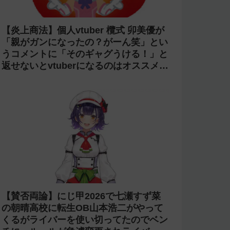
【炎上】にじさんじ 緑仙が「vtuberで
歌ってる人見たこと無いという理由だけ
で埋もれてる名曲がある」という生成AI
の文章を投稿し叩かれる
【光害】ホロライブ「桃鈴ねね」のライ
ブで改造ペンライトを使う迷惑客が話題
に→「さくらみこ」ライブで禁止に【法
的措置】