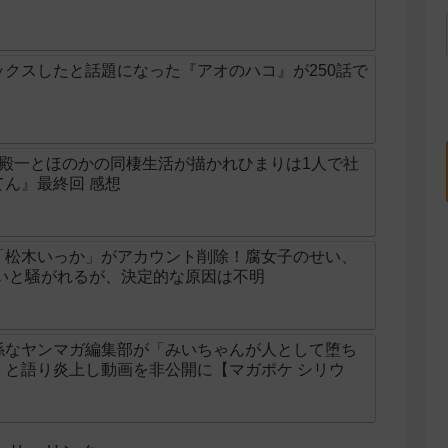
クスしたと話題になった『アオのハコ』が250話で
の殿一とほのかの同棲生活が描かれひまりは1人で社
ん』最終回 感想
「松木いっか」がアカウント削除！腐女子のせい、
せいと騒がれるが、決定的な原因は不明
係なヤンマガ編集部が「みいちゃんが人として堕ち
」と語り炎上し動画を非公開に【マガポケ シリウ