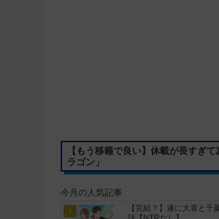
【もう移籍で良い】休載が長すぎて
ラゴン」
今月の人気記事
【完結？】遂に大喜と千夏
話【NTRなし】