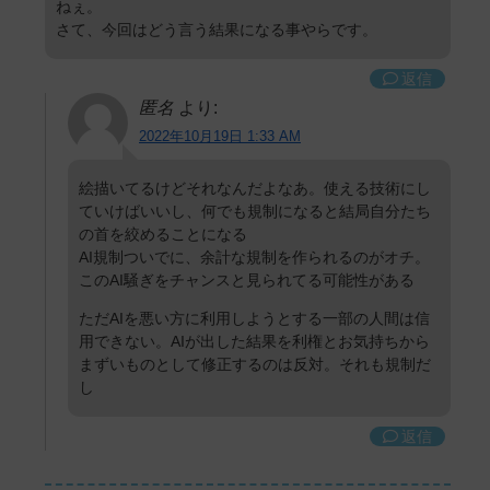
ねぇ。
さて、今回はどう言う結果になる事やらです。
返信
匿名
より:
2022年10月19日 1:33 AM
絵描いてるけどそれなんだよなあ。使える技術にし
ていけばいいし、何でも規制になると結局自分たち
の首を絞めることになる
AI規制ついでに、余計な規制を作られるのがオチ。
このAI騒ぎをチャンスと見られてる可能性がある
ただAIを悪い方に利用しようとする一部の人間は信
用できない。AIが出した結果を利権とお気持ちから
まずいものとして修正するのは反対。それも規制だ
し
返信