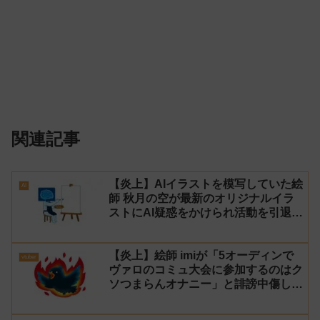
関連記事
【炎上】AIイラストを模写していた絵
AI
師 秋月の空が最新のオリジナルイラ
ストにAI疑惑をかけられ活動を引退！
【反AI】
【炎上】絵師 imiが「5オーディンで
vtuber
ヴァロのコミュ大会に参加するのはク
ソつまらんオナニー」と誹謗中傷し謝
罪→vtuber「葉月いのり」がブチギ
レ