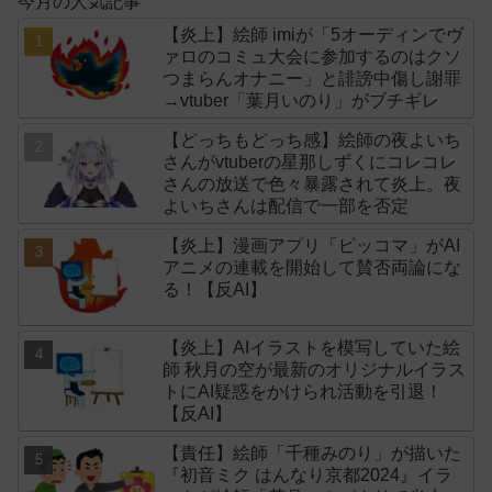
今月の人気記事
【炎上】絵師 imiが「5オーディンでヴ
ァロのコミュ大会に参加するのはクソ
つまらんオナニー」と誹謗中傷し謝罪
→vtuber「葉月いのり」がブチギレ
【どっちもどっち感】絵師の夜よいち
さんがvtuberの星那しずくにコレコレ
さんの放送で色々暴露されて炎上。夜
よいちさんは配信で一部を否定
【炎上】漫画アプリ「ピッコマ」がAI
アニメの連載を開始して賛否両論にな
る！【反AI】
【炎上】AIイラストを模写していた絵
師 秋月の空が最新のオリジナルイラス
トにAI疑惑をかけられ活動を引退！
【反AI】
【責任】絵師「千種みのり」が描いた
『初音ミク はんなり京都2024』イラ