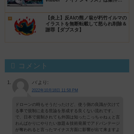
信を中止し海外声優は激怒！【天気の
子】
【炎上】反AIの熊ノ翁が朽竹イルマの
AI
イラストを無断転載して怒られ削除＆
謝罪【ダブスタ】
コメント
バ
より:
2022年10月18日 11:58 PM
ドローンの時もそうだったけど、使う側の良識が欠けて
る事で規制に走る世論を形成する良くない流れです。
で、日本で規制されても外国は知ったこっちゃねぇと言
わんばかりにやりたい放題＆技術発展でアドバンテージ
が奪われると言ったマイナス方面に影響が出て来ますよ