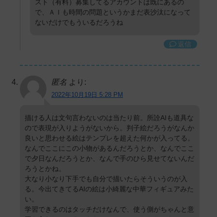
スト（有料）募集してるアカウントは既にあるの
で、ＡＩも時間の問題というかまだ表沙汰になって
ないだけでもういるだろうね
返信
匿名
より:
2022年10月19日 5:28 PM
描ける人は文句言わないのは当たり前。所詮AIも道具な
ので表現が入りようがないから。判子絵だろうがなんか
良いと思わせる絵はテンプレを超えた何かが入ってる。
なんでここにこの小物があるんだろうとか、なんでここ
で夕日なんだろうとか、なんで手のひら見せてないんだ
ろうとかね。
大なり小なり下手でも自分で描いたらそういうのが入
る。今出てきてるAIの絵は小綺麗な中華フィギュアみた
い。
学習できるのはタッチだけなんで、使う側がちゃんと意