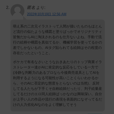
匿名
より:
2022年10月19日 12:56 AM
萌え系の二次元イラストって人間が描いたものもほとん
ど流行の似たような構図と塗りばっかでオリジナリティ
皆無だからAIに淘汰されるのも仕方ないよね。手動で流
行の絵柄や構図を真似てるか、機械学習を使ってるかの
差でしかないもの。AIタグ貼られてる絵師はその程度の
存在だったということ。
ポケカで有名なさいとうなおきあたりのトップ商業イラ
ストレーター達がAIに肯定的な反応をしている一方で
(冷静な判断力のあるプロなら今後商売道具としてAIを
利用するようになる可能性が高いことくらいわかるか
ら、そのAIに否定的な態度をとらないのは当然)、反対
してる人たちが下手くそ自称絵師だったり、判子絵量産
してるだけのエロ同人絵師ばっかなのは興味深い。自分
が上手い人の作品や流行の表現を表面的になぞってるだ
けの人力劣化AIなのをよく理解してそう