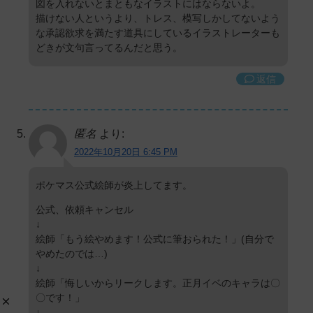
図を入れないとまともなイラストにはならないよ。
描けない人というより、トレス、模写しかしてないよう
な承認欲求を満たす道具にしているイラストレーターも
どきが文句言ってるんだと思う。
返信
匿名
より:
2022年10月20日 6:45 PM
ポケマス公式絵師が炎上してます。
公式、依頼キャンセル
↓
絵師「もう絵やめます！公式に筆おられた！」(自分で
やめたのでは…)
↓
絵師「悔しいからリークします。正月イベのキャラは〇
〇です！」
↓