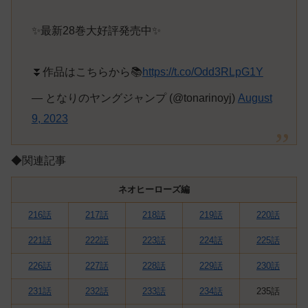
✨最新28巻大好評発売中✨
⏬作品はこちらから📚
https://t.co/Odd3RLpG1Y
— となりのヤングジャンプ (@tonarinoyj)
August
9, 2023
◆関連記事
ネオヒーローズ編
216話
217話
218話
219話
220話
221話
222話
223話
224話
225話
226話
227話
228話
229話
230話
231話
232話
233話
234話
235話