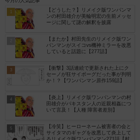
今月の人気記事
【どうした？】リメイク版ワンパンマ
ンの村田雄介が美輪明宏の生前メッセ
ージに関して謎の解釈を披露
【またか】村田先生のリメイク版ワン
パンマンがスイコvs機神ミラーを改悪
していると話題に【277話】
【衝撃】3話連続で更新された上にク
セーノが狂サイボーグだった事が判明
か！？【ワンパンマン原作159話】
【炎上】リメイク版ワンパンマンの村
田雄介がパキスタン人の近親相姦につ
いて言及！【人種 障害者差別】
【冷笑】ヒーローネーム被害者の会と
サイタマのギャグを改悪して炎上して
るリメイク版ワンパンマン271話【村