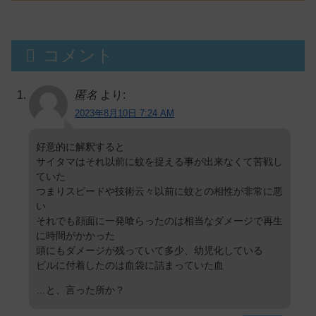
コメント
匿名
より:
2023年8月10日 7:24 AM
好意的に解釈すると
サイタマはそれ以前に蚊を捉える事が出来なくて苦戦し
ていた
つまりスピードや技術云々以前に蚊との相性が非常に悪
い
それでも顔面に一発喰らったのは相当なダメージで再生
に時間がかかった
頭にもダメージが残っていて多少、幼児化している
ビルに付着したのは血袋に詰まっていた血
…と、言った所か？