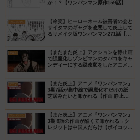
か！？【ワンパンマン原作159話】
【冷笑】ヒーローネーム被害者の会と
ワンパンマン
サイタマのギャグを改悪して炎上して
るリメイク版ワンパンマン271話【村
田】
【またまた炎上】アクションを静止画
アニメ
で誤魔化しゾンビマンのタバコをキャ
ンディーにする謎改変をしたアニメ
『ワンパンマン』3期10話【修正前】
【また炎上】アニメ『ワンパンマン』
アニメ
3期7話が集中線で誤魔化すだけの紙
芝居みたいと叩かれる【作画 静止
画】
【また炎上】アニメ『ワンパンマン』
ワンパンマン
3期 6話の作画が酷くて叩かれる→ク
レジットは中国人だらけ【ボイコッ
ト】