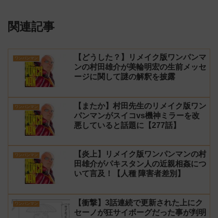
関連記事
【どうした？】リメイク版ワンパンマ
ワンパンマン
ンの村田雄介が美輪明宏の生前メッセ
ージに関して謎の解釈を披露
【またか】村田先生のリメイク版ワン
ワンパンマン
パンマンがスイコvs機神ミラーを改
悪していると話題に【277話】
【炎上】リメイク版ワンパンマンの村
ワンパンマン
田雄介がパキスタン人の近親相姦につ
いて言及！【人種 障害者差別】
【衝撃】3話連続で更新された上にク
ワンパンマン
セーノが狂サイボーグだった事が判明