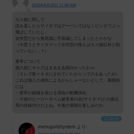
2023年8月10日 11:00 AM
モス娘に関して
読み直したらサイタマはグーパンではなくビンタでぶっ
飛ばしていたし、
女性型だから無意識に手加減してしまったとかかな
（今思うとサイタマって女性型の怪人はモス娘以外と戦
っていない…？）
童帝について
個人的にギャグはまあまあ面白かったわｗ
（スレで散々ネタにされていたからってのもあったが）
これは個人の感性によるからしゃーないとして、展開的
には
・童帝が組織を抜ける理由の動機強化
・今後のヒーローネーム被害者の会(サイタマ)との接点
等の伏線付けだよね。今後の展開が楽しみだわ
返信
menuguildsystem
より: