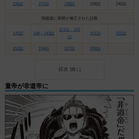
236話
237話
238話
239話
240話
掲載後に展開が修正された話数
元151・152
145話
140～143話
151話
152話
話
153話
154話
157話
209話
目次
童帝が非道帝に