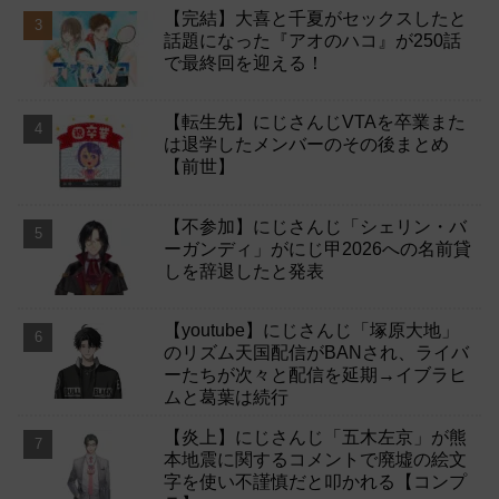
【完結】大喜と千夏がセックスしたと
話題になった『アオのハコ』が250話
で最終回を迎える！
【転生先】にじさんじVTAを卒業また
は退学したメンバーのその後まとめ
【前世】
【不参加】にじさんじ「シェリン・バ
ーガンディ」がにじ甲2026への名前貸
しを辞退したと発表
【youtube】にじさんじ「塚原大地」
のリズム天国配信がBANされ、ライバ
ーたちが次々と配信を延期→イブラヒ
ムと葛葉は続行
【炎上】にじさんじ「五木左京」が熊
本地震に関するコメントで廃墟の絵文
字を使い不謹慎だと叩かれる【コンプ