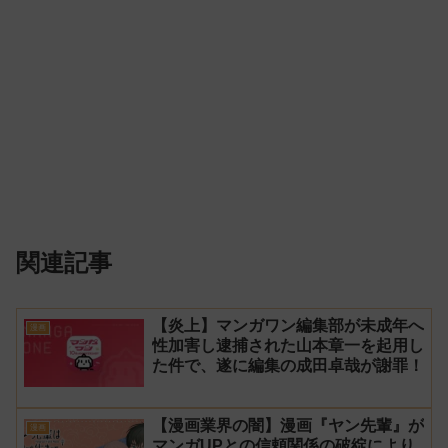
関連記事
【炎上】マンガワン編集部が未成年へ
漫画
性加害し逮捕された山本章一を起用し
た件で、遂に編集の成田卓哉が謝罪！
【漫画業界の闇】漫画『ヤン先輩』が
漫画
マンガUPとの信頼関係の破綻により