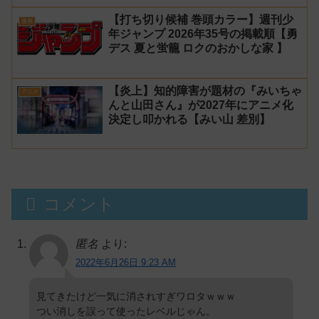
【打ち切り候補 巻頭カラー】週刊少
漫画
年ジャンプ 2026年35号の掲載順【勇
デス 夏と蛍籠 ロクのおかしな家 】
【炎上】知的障害が題材の『みいちゃ
アニメ
んと山田さん』が2027年にアニメ化
決定し叩かれる【みい山 差別】
コメント
匿名
より:
2022年6月26日 9:23 AM
見てきたけど一気に消されすぎワロタｗｗｗ
つい消しを誤って使ったレベルじゃん。