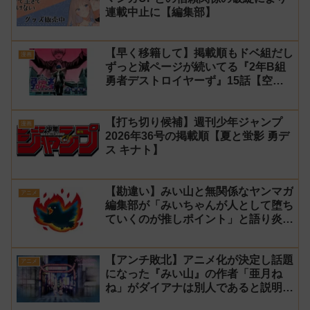
連載中止に【編集部】
【早く移籍して】掲載順もドベ組だし
漫画
ずっと減ページが続いてる『2年B組
勇者デストロイヤーず』15話【空
知】
【打ち切り候補】週刊少年ジャンプ
漫画
2026年36号の掲載順【夏と蛍影 勇デ
ス キナト】
【勘違い】みい山と無関係なヤンマガ
アニメ
編集部が「みいちゃんが人として堕ち
ていくのが推しポイント」と語り炎上
し動画を非公開に【マガポケ シリウ
ス】
【アンチ敗北】アニメ化が決定し話題
アニメ
になった『みい山』の作者「亜月ね
ね」がダイアナは別人であると説明し
炎上