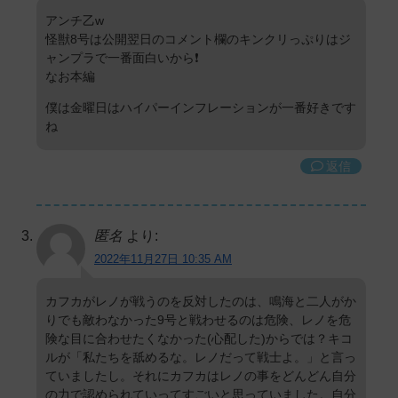
アンチ乙w
怪獣8号は公開翌日のコメント欄のキンクリっぷりはジ
ャンプラで一番面白いから❗️
なお本編
僕は金曜日はハイパーインフレーションが一番好きです
ね
返信
匿名
より:
2022年11月27日 10:35 AM
カフカがレノが戦うのを反対したのは、鳴海と二人がか
りでも敵わなかった9号と戦わせるのは危険、レノを危
険な目に合わせたくなかった(心配した)からでは？キコ
ルが「私たちを舐めるな。レノだって戦士よ。」と言っ
ていましたし。それにカフカはレノの事をどんどん自分
の力で認められていってすごいと思っていました。自分