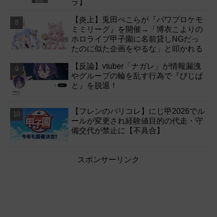
ラ】
【炎上】兎田ぺこらが『パワプロケモ
ミミリーグ』を開催→「博衣こよりの
ホロライブ甲子園に名前貸しNGだっ
たのに似た企画をやるな」と叩かれる
【反論】vtuber「ナガレ」が情報漏洩
やグループの輪を乱す行為で『びじぱ
と』を脱退！
【フレンのパリコレ】にじ甲2026でル
ールが変更され経験値目的の代走・守
備交代が禁止に【不具合】
スポンサーリンク