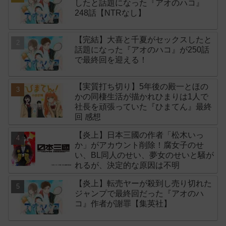
したと話題になった『アオのハコ』
248話【NTRなし】
【完結】大喜と千夏がセックスしたと
話題になった『アオのハコ』が250話
で最終回を迎える！
【実質打ち切り】5年後の殿一とほの
かの同棲生活が描かれひまりは1人で
社長を頑張っていた『ひまてん』最終
回 感想
【炎上】日本三國の作者「松木いっ
か」がアカウント削除！腐女子のせ
い、BL同人のせい、夢女のせいと騒が
れるが、決定的な原因は不明
【炎上】転売ヤーが殺到し売り切れた
ジャンプで最終回だった『アオのハ
コ』作者が謝罪【集英社】