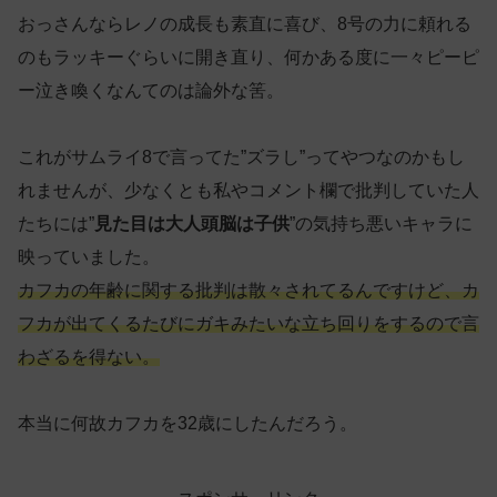
おっさんならレノの成長も素直に喜び、8号の力に頼れる
のもラッキーぐらいに開き直り、何かある度に一々ピーピ
ー泣き喚くなんてのは論外な筈。
これがサムライ8で言ってた”ズラし”ってやつなのかもし
れませんが、少なくとも私やコメント欄で批判していた人
たちには”
見た目は大人頭脳は子供
”の気持ち悪いキャラに
映っていました。
カフカの年齢に関する批判は散々されてるんですけど、カ
フカが出てくるたびにガキみたいな立ち回りをするので言
わざるを得ない。
本当に何故カフカを32歳にしたんだろう。