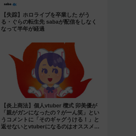
【失踪】ホロライブを卒業した がう
る・ぐらの転生先 sabaが配信をしなく
なって半年が経過
【炎上商法】個人vtuber 欖式 卯美優が
「親がガンになったの？がーん笑」とい
うコメントに「そのギャグうける！」と
返せないとvtuberになるのはオススメし
ないと投稿し叩かれる