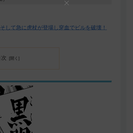
、そして急に虎杖が登場し穿血でビルを破壊！
目次