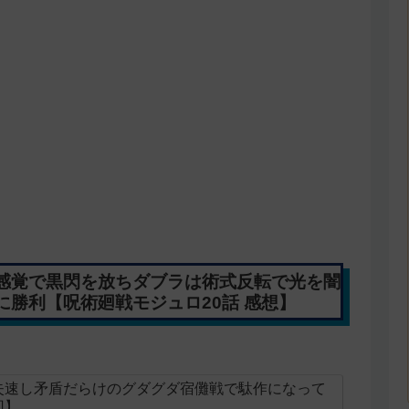
感覚で黒閃を放ちダブラは術式反転で光を闇
勝利【呪術廻戦モジュロ20話 感想】
失速し矛盾だらけのグダグダ宿儺戦で駄作になって
回】