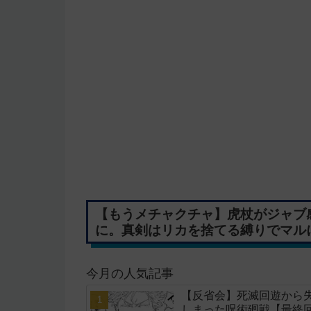
【もうメチャクチャ】虎杖がジャブ
に。真剣はリカを捨てる縛りでマルに
今月の人気記事
【反省会】死滅回遊から
しまった呪術廻戦【最終