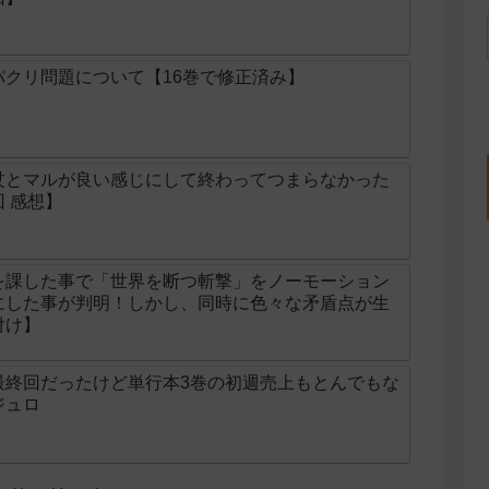
クリ問題について【16巻で修正済み】
杖とマルが良い感じにして終わってつまらなかった
 感想】
を課した事で「世界を断つ斬撃」をノーモーション
にした事が判明！しかし、同時に色々な矛盾点が生
付け】
最終回だったけど単行本3巻の初週売上もとんでもな
ジュロ