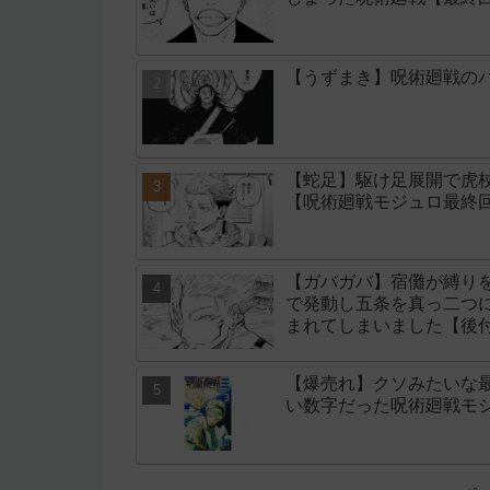
【うずまき】呪術廻戦のパ
【蛇足】駆け足展開で虎
【呪術廻戦モジュロ最終回
【ガバガバ】宿儺が縛り
で発動し五条を真っ二つ
まれてしまいました【後
【爆売れ】クソみたいな
い数字だった呪術廻戦モ