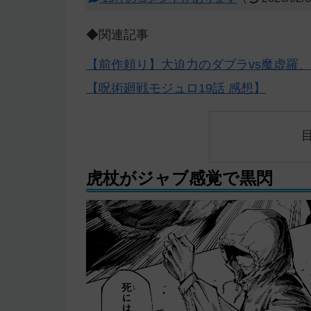
◆関連記事
【前作頼り】大迫力のダブラvs魔虚羅
【呪術廻戦モジュロ19話 感想】
虎杖がジャブ感覚で黒閃