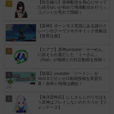
【対立煽り】原神配信を熱心にやって
た緋月ゆいが初めて鳴潮配信を行う→
コメントが荒れて閉鎖！
【原神】ボーンモス荒原にある謎のク
レーンやクーヴァキのギミック攻略法
【世界任務】
【エアプ】原神youtuber「そーめん」
に訴えられ逃亡した「ミーさん」
（Null）が鳴潮との対立動画を投稿！
【脱落】youtuber「ソーメン」が
Ver2.6でゼンゼロ動画投稿を実質引
退！原神と鳴潮は継続！
【海洋恐怖症】にじさんじのリゼはも
う原神はプレイしないのだろうか【フ
ォンテーヌ】