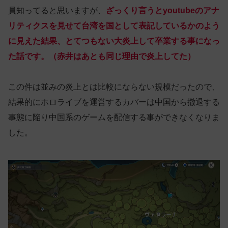
員知ってると思いますが、
ざっくり言うとyoutubeのアナ
リティクスを見せて台湾
を
国として表記しているかのよう
に見えた結果、とてつもない大炎上して卒業する事になっ
た話です。（赤井はあとも同じ理由で炎上してた）
この件は並みの炎上とは比較にならない規模だったので、
結果的にホロライブを運営するカバーは中国から撤退する
事態に陥り中国系のゲームを配信する事ができなくなりま
した。