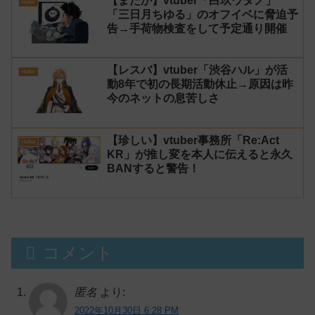
【またか】vtuber「白玖ウタノ」
vtuber
「三日月ちゆる」のオフイベに脅迫予
告→手荷物検査をして予定通り開催
【レスバ】vtuber「渋谷ハル」が活
vtuber
動8年で初の長期活動休止→原因は昨
今のネットの息苦しさ
【珍しい】vtuber事務所「Re:Act
vtuber
KR」が推し変を本人に伝えると永久
BANすると警告！
コメント
匿名
より:
2022年10月30日 6:28 PM