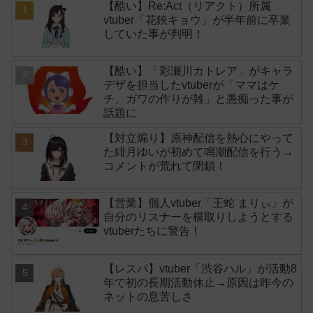
【酷い】Re:Act（リアクト）所属
vtuber「花鋏キョウ」が半年前に卒業
していた事が判明！
【酷い】「彩瀬川カトレア」がキャラ
デザを担当したvtuberが「ママはケ
チ、ガワの作りが雑」と愚痴った事が
話題に
【対立煽り】原神配信を熱心にやって
た緋月ゆいが初めて鳴潮配信を行う→
コメントが荒れて閉鎖！
【営業】個人vtuber「王蛇 まりぃ」が
自分のリスナーを横取りしようとする
vtuberたちに警告！
【レスバ】vtuber「渋谷ハル」が活動8
年で初の長期活動休止→原因は昨今の
ネットの息苦しさ