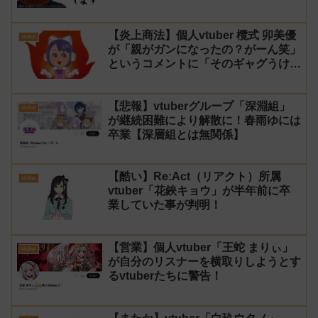
【炎上商法】個人vtuber 欖式 卯美優
vtuber
が「親がガンになったの？がーん笑」
というコメントに「そのギャグうけ
る！」と返せないとvtuberになるの
はオススメしないと投稿し叩かれる
【悲報】vtuberグループ「深淵組」
vtuber
が継続困難により解散に！春雨ゆには
卒業【深層組とは無関係】
【酷い】Re:Act（リアクト）所属
vtuber
vtuber「花鋏キョウ」が半年前に卒
業していた事が判明！
【営業】個人vtuber「王蛇 まりぃ」
vtuber
が自分のリスナーを横取りしようとす
るvtuberたちに警告！