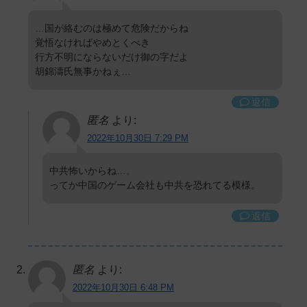
…国が絡むのは極めて危険だからね
覚悟なければやめとくべき
行方不明にならないだけ御の字だよ
胡錦濤氏無事かねぇ…
返信
匿名
より:
2022年10月30日 7:29 PM
中共怖いからね…。
ってか中国のゲーム会社も中共を恐れてる模様。
返信
匿名
より:
2022年10月30日 6:48 PM