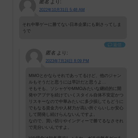
匿名
より:
2022年10月31日 5:48 AM
それ中華ゲーに勝てない日本企業にも刺さってしま
うで
返信
匿名
より:
2023年7月24日 8:09 PM
MMOとかならそれであってるけど、他のジャン
ルもそうだと思うには早計だと思うよ…
そもそも、ソシャゲやMMOみたいな継続的に開
発やアプデを続けていくスタイル自体不安定かつ
リスキーなので中華みたいに多少損してもどうに
でもなる資金力や人材力が高い所ぐらいしか安心
して開発し続けらんないんですよ。
なので、買い切りやインディーで勝てるなさそれ
で充分いいんですよ。
Vの場合は知名度でしょうね…ガチの無名ゲーを