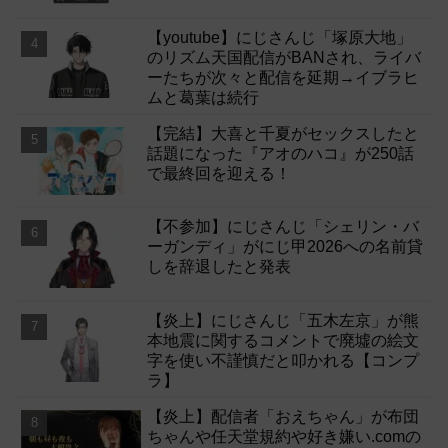
【youtube】にじさんじ「塚原大地」
のリズム天国配信がBANされ、ライバ
ーたちが次々と配信を延期→イブラヒ
ムと葛葉は続行
【完結】大喜と千夏がセックスしたと
話題になった『アオのハコ』が250話
で最終回を迎える！
【不参加】にじさんじ「シェリン・バ
ーガンディ」がにじ甲2026への名前貸
しを辞退したと発表
【炎上】にじさんじ「五木左京」が熊
本地震に関するコメントで廃墟の絵文
字を使い不謹慎だと叩かれる【コンプ
ラ】
【炎上】配信者「おえちゃん」が布団
ちゃんや任天堂規約や好き嫌い.comの