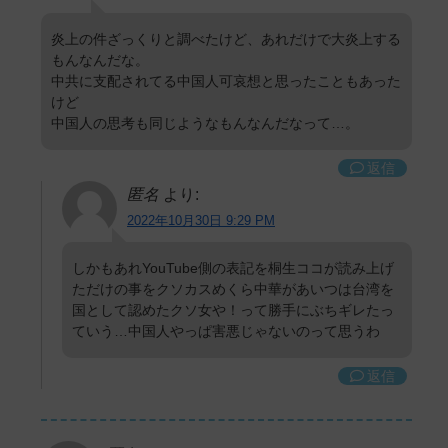
炎上の件ざっくりと調べたけど、あれだけで大炎上する
もんなんだな。
中共に支配されてる中国人可哀想と思ったこともあった
けど
中国人の思考も同じようなもんなんだなって…。
返信
匿名
より:
2022年10月30日 9:29 PM
しかもあれYouTube側の表記を桐生ココが読み上げ
ただけの事をクソカスめくら中華があいつは台湾を
国として認めたクソ女や！って勝手にぶちギレたっ
ていう…中国人やっぱ害悪じゃないのって思うわ
返信