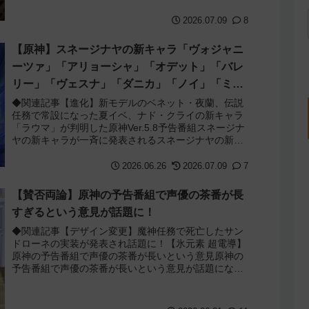
2026.07.09
8
【原神】スネージナヤの新キャラ「ヴォジャニ
ーツァ」「アリョーシャ」「オデット」「バレ
リー」「ヴェスナ」「ダニカ」「ノイ」「ミテ
ィヤ」「アナスターシャ・フョードロヴナ・ス
◆関連記事【進化】新モデルのベネット・夜蘭、伝説
任務で常設になった夏イベ、ナド・クライの新キャラ
ネージナヤ」が一斉に発表！【声優 氷神 第10
「ラウマ」が判明した原神Ver.5.8予告番組スネージナ
位】
ヤの新キャラが一斉に発表されるスネージナヤの新キ
ャラ「ヴォジャニーツァ」「アリョーシャ」...
2026.06.26
2026.07.09
7
【賛否両論】原神の予告番組で声優の茶番が長
すぎるという意見が話題に！
◆関連記事【デザイン変更】魔神任務で死亡したサン
ドローネの実装が発表され話題に！【氷元素 超電導】
原神の予告番組で声優の茶番が長いという意見原神の
予告番組で声優の茶番が長いという意見が話題になっ
ていました。そもそも原神の予告番組は開発陣が出...