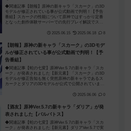
◆関連記事【朗報】原神の新キャラ「スカーク」の3D
モデルが修正されている事が公式動画で判明！【予告
番組】スカークの性能について原神ではすっかり定番
となった創作体験サーバーでの先行プレイ解説でスカ
ークの性能が判明しました。ざっくり言うと通常攻...
2025.06.15
2025.06.18
8
【朗報】原神の新キャラ「スカーク」の3Dモデ
ルが修正されている事が公式動画で判明！【予
告番組】
◆関連記事【蛇の七変】原神Ver.5.7の新キャラ「スカ
ーク」が発表されました【新元素】「スカーク」の3D
モデルが修正告知も無く突然原神の新キャラであるス
カークとダリアの3Dモデルが公式で公開されていまし
た。今日放送予定の予告番組よりも先に...
2025.06.06
0
【酒友】原神Ver.5.7の新キャラ「ダリア」が発
表されました【バルバトス】
◆関連記事【蛇の七変】原神Ver.5.7の新キャラ「スカ
ーク」が発表されました【新元素】ダリアVer.5.7で実