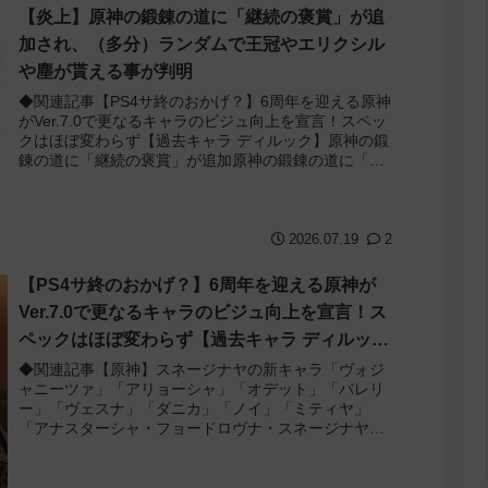
【炎上】原神の鍛錬の道に「継続の褒賞」が追
加され、（多分）ランダムで王冠やエリクシル
や塵が貰える事が判明
◆関連記事【PS4サ終のおかげ？】6周年を迎える原神
がVer.7.0で更なるキャラのビジュ向上を宣言！スペッ
クはほぼ変わらず【過去キャラ ディルック】原神の鍛
錬の道に「継続の褒賞」が追加原神の鍛錬の道に「継
続の褒賞」が追加され炎上していまし...
2026.07.19
2
【PS4サ終のおかげ？】6周年を迎える原神が
Ver.7.0で更なるキャラのビジュ向上を宣言！ス
ペックはほぼ変わらず【過去キャラ ディルッ
ク】
◆関連記事【原神】スネージナヤの新キャラ「ヴォジ
ャニーツァ」「アリョーシャ」「オデット」「バレリ
ー」「ヴェスナ」「ダニカ」「ノイ」「ミティヤ」
「アナスターシャ・フョードロヴナ・スネージナヤ」
が一斉に発表！【声優 氷神 第10位】原神がVer...