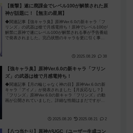
【衝撃】遂に廃課金でレベル100が解禁された原
神が話題に！【無主の星屑】
◆関連記事【強キャラ臭】原神Ver.6.0の新キャラ「フ
リンズ」の武器は槍で月感電持ち！原神でレベル100が
解禁に原神で遂にレベル100が解禁される事が予告番組
で発表されました。完凸状態のキャラを更に引く事で
無主の星屑というアイテムが手に入...
2025.08.29
38
【強キャラ臭】原神Ver.6.0の新キャラ「フリン
ズ」の武器は槍で月感電持ち！
◆関連記事【月の輪じゃなく神の目】原神Ver.6.0の新
キャラ「アイノ」が発表されました【月反応なし？】
「フリンズ」原神Ver.6.0の新キャラ「フリンズ」の動
画が公開されていました。詳細な性能はまだですが、
動画を見る限り武器種は槍で月感電...
2025.08.20
2025.08.21
2
【八つ当たり】原神がUGC（ユーザー生成コン