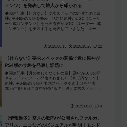
テンツ）を発表して旅人から叩かれる
◆関連記事【仕方ない】要求スペックの関係で遂に原
神がPS4版のサ終を発表し話題に原神がUGC（ユーザ
ー生成コンテンツ）を発表原神がUGC（ユーザー生成
コンテンツ）を実装すると発表していました。ユーザ
ーそれぞれが自分でオリジナリティあふれるゲ...
2025.08.13
2025.10.26
22
【仕方ない】要求スペックの関係で遂に原神が
PS4版のサ終を発表し話題に
◆関連記事【月の輪じゃなく神の目】原神Ver.6.0の新
キャラ「アイノ」が発表されました【月反応なし？】
原神がPS4版のサ終と要求スペック引き上げを発表
2025年8月6日に原神がPS4版のサ終と要求スペック引
き上げを発表しました。ナド・クラ...
2025.08.06
4
【情報過多】空月の歌PVが公開されファルカ、
アリス、ニコなどのビジュアルが判明！モンド