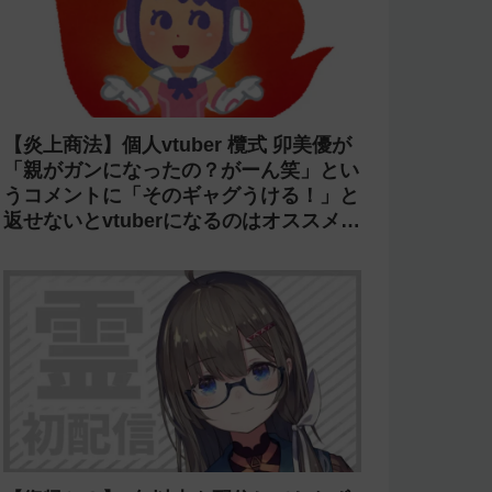
【炎上商法】個人vtuber 欖式 卯美優が
「親がガンになったの？がーん笑」とい
うコメントに「そのギャグうける！」と
返せないとvtuberになるのはオススメし
ないと投稿し叩かれる