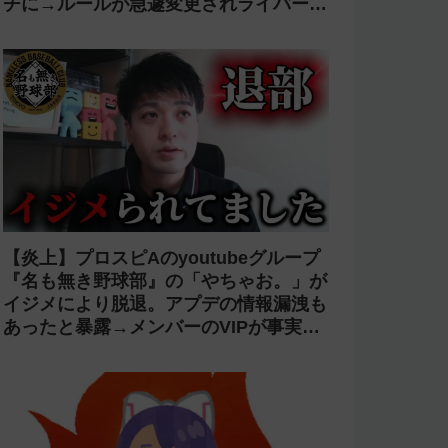
チに→ルールが急遽変更されライバーの
転生が可能に
【炎上】プロスピAのyoutubeグループ
『名も無き野球部』の「やちゃお。」が
イジメにより脱退。アプデの情報漏洩も
あったと暴露→メンバーのVIPが事実無
根だと否定