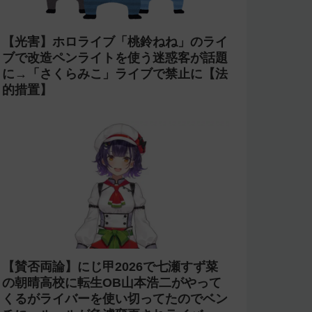
【光害】ホロライブ「桃鈴ねね」のライ
ブで改造ペンライトを使う迷惑客が話題
に→「さくらみこ」ライブで禁止に【法
的措置】
【賛否両論】にじ甲2026で七瀬すず菜
の朝晴高校に転生OB山本浩二がやって
くるがライバーを使い切ってたのでベン