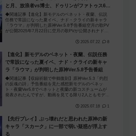
と月、放浪者vs博士、ドゥリンがファトゥス6位
説！？
◆関連記事【進化】新モデルのベネット・夜蘭、伝説
任務で常設になった夏イベ、ナド・クライの新キャラ
「ラウマ」が判明した原神Ver.5.8予告番組空月の歌PV
が公開2025年7月22日に空月の歌PVが公開されナド・
クライに登場する新キャラたちの...
2025.07.22
8
【進化】新モデルのベネット・夜蘭、伝説任務
で常設になった夏イベ、ナド・クライの新キャ
ラ「ラウマ」が判明した原神Ver.5.8予告番組
◆関連記事【収録祈願で申鶴復刻】原神Ver.5.3「灼烈
の反魂の詩」予告番組を見た感想新モデルのベネッ
ト・夜蘭Ver5.8でベネットと夜蘭の新コスチュームが
発表されたんですが、動画を見てる限り2人ともモデル
が一新されてるようでした。最近話題...
2025.07.18
1
【先行プレイ】ぶっ壊れだと思われた原神の新
キャラ「スカーク」に一部で弱い疑惑が浮上す
る