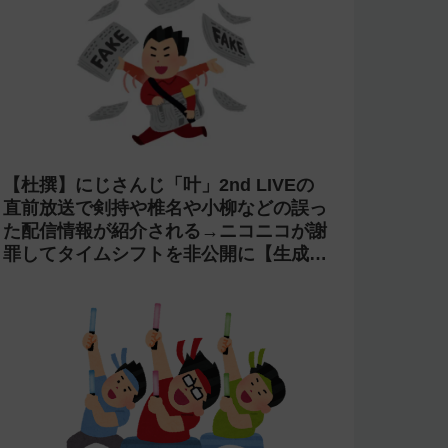
【杜撰】にじさんじ「叶」2nd LIVEの
直前放送で剣持や椎名や小柳などの誤っ
た配信情報が紹介される→ニコニコが謝
罪してタイムシフトを非公開に【生成
AI?】