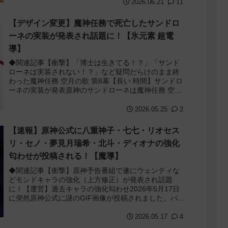
2026.06.21
11
【デザイン変更】魔神任務で死亡したサンドロ
ーネの実装が発表され話題に！【氷元素 超電
導】
◆関連記事【衝撃】「博士は生きてる！？」「サンド
ローネは実装されない！？」など疑問だらけのまま終
わった魔神任務 空月の歌 第8幕【長い 時間】サンドロ
ーネの実装が発表原神のサンドローネは魔神任務 空月
の歌第八幕で博士にやられて死亡したのです...
2026.05.25
2
【速報】原神公式に八重神子・七七・リオセス
リ・セノ・夢見月瑞希・北斗・ディオナの強化
匂わせが投稿される！【魔導】
◆関連記事【衝撃】原神予告番組で遂にウェンティな
どモンドキャラの強化（上方修正）が発表され話題
に！【運営】過去キャラの強化匂わせ2026年5月17日
に突然原神公式に謎のGIF画像が投稿されました。バー
ベロスと7つのアルカナ？が描かれており、...
2026.05.17
4