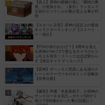
【炎上】原神の鍛錬の道に「継続の褒
賞」が追加され、（多分）ランダムで
王冠やエリクシルや塵が貰える事が判
明
【ネタバレ注意】原神の設定上の最強
キャラクターランキング【ストーリ
ー・強さ】
【PS4サ終のおかげ？】6周年を迎え
る原神がVer.7.0で更なるキャラのビジ
ュ向上を宣言！スペックはほぼ変わら
ず【過去キャラ ディルック】
【原神】ボーンモス荒原にある謎のク
レーンやクーヴァキのギミック攻略法
【世界任務】
【爆死】声優「本多真梨子」が原神の
サンドローネを完凸→ガチャ5回すり
抜けて840連かかった事が話題に！