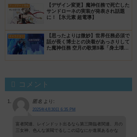
【デザイン変更】魔神任務で死亡した
アップデート情報
サンドローネの実装が発表され話題
に！【氷元素 超電導】
【思ったよりは微妙】世界任務必須で
キャラクター
話が長く博士との決着があっさりして
た魔神任務 空月の歌第9幕「身土壊
空、五蘊識転」第10幕「虚空劫灰の
プラーナ」感想
コメント
匿名
より:
2025年4月30日 6:35 PM
富者関連、レインドット出るなら第三降臨者関連、月の
三女神、色んな派閥でるしこの辺なにか進展あるかな