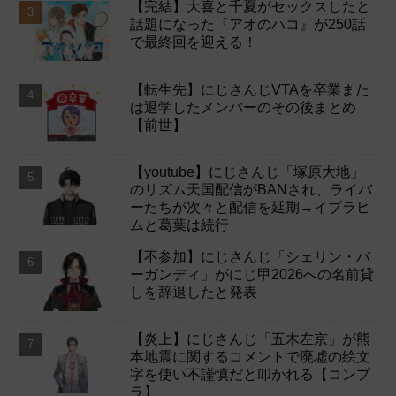
【完結】大喜と千夏がセックスしたと
話題になった『アオのハコ』が250話
で最終回を迎える！
【転生先】にじさんじVTAを卒業また
は退学したメンバーのその後まとめ
【前世】
【youtube】にじさんじ「塚原大地」
のリズム天国配信がBANされ、ライバ
ーたちが次々と配信を延期→イブラヒ
ムと葛葉は続行
【不参加】にじさんじ「シェリン・バ
ーガンディ」がにじ甲2026への名前貸
しを辞退したと発表
【炎上】にじさんじ「五木左京」が熊
本地震に関するコメントで廃墟の絵文
字を使い不謹慎だと叩かれる【コンプ
ラ】