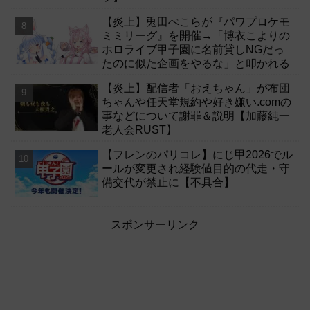
【炎上】兎田ぺこらが『パワプロケモ
ミミリーグ』を開催→「博衣こよりの
ホロライブ甲子園に名前貸しNGだっ
たのに似た企画をやるな」と叩かれる
【炎上】配信者「おえちゃん」が布団
ちゃんや任天堂規約や好き嫌い.comの
事などについて謝罪＆説明【加藤純一
老人会RUST】
【フレンのパリコレ】にじ甲2026でル
ールが変更され経験値目的の代走・守
備交代が禁止に【不具合】
スポンサーリンク