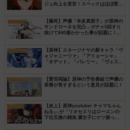
ジュ向上を宣言！スペックはほぼ変わ
らず【過去キャラ ディルック】
【爆死】声優「本多真梨子」が原神の
キャラクター
サンドローネを完凸→ガチャ5回すり
抜けて840連かかった事が話題に！
【同接】
【原神】スネージナヤの新キャラ「ヴ
アップデート情報
ォジャニーツァ」「アリョーシャ」
「オデット」「バレリー」「ヴェス
ナ」「ダニカ」「ノイ」「ミティヤ」
「アナスターシャ・フョードロヴナ・
【賛否両論】原神の予告番組で声優の
スネージナヤ」が一斉に発表！【声優
アップデート情報
茶番が長すぎるという意見が話題に！
氷神 第10位】
【炎上】原神youtuber チャマちゃん
キャラクター
ねるぃ が「リオセスリはローエンの
下位互換の雑魚 腐女子にケツ振って
ろ」と動画で発言し叩かれ謝罪