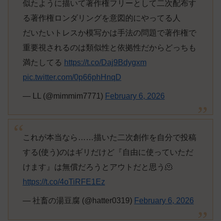
似たように描いて著作権フリーとして二次配布す
る著作権ロンダリングを意図的にやってる人
だいたいトレスか模写かは手法の問題で著作権で
重要視されるのは類似性と依拠性だからどっちも
満たしてる
https://t.co/Daj9Bdygxm
pic.twitter.com/0p66phHnqD
— LL (@mimmim7771)
February 6, 2026
これが本当なら……描いた二次創作を自分で投稿
する(使う)のはギリだけど『自由に使っていただ
けます』は無償だろうとアウトだと思う🫠
https://t.co/4oTiRFE1Ez
— 社畜の湯豆腐 (@hatter0319)
February 6, 2026