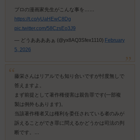
プロの漫画家先生がこんな事を……
https://t.co/yUaHEwC8Dg
pic.twitter.com/58CzsEo3J9
— どうああああぁ (@yx8AQ3Sfex1110)
February
5, 2026
藤栄さんはリアルでも知り合いですが忖度無しで
答えますよ。
まず前提として著作権侵害は親告罪です(一部複
製は例外もあります)。
当該著作権者又は権利を委任されている者のみが
訴えることができ罪に問えるかどうかは司法の判
断です。…