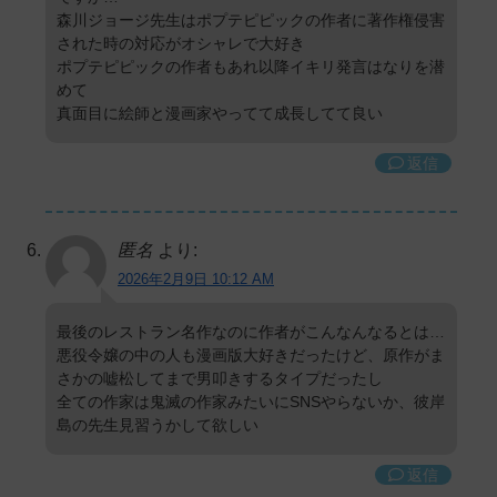
森川ジョージ先生はポプテピピックの作者に著作権侵害
された時の対応がオシャレで大好き
ポプテピピックの作者もあれ以降イキリ発言はなりを潜
めて
真面目に絵師と漫画家やってて成長してて良い
返信
匿名
より:
2026年2月9日 10:12 AM
最後のレストラン名作なのに作者がこんなんなるとは…
悪役令嬢の中の人も漫画版大好きだったけど、原作がま
さかの嘘松してまで男叩きするタイプだったし
全ての作家は鬼滅の作家みたいにSNSやらないか、彼岸
島の先生見習うかして欲しい
返信