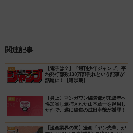
関連記事
【電子は？】『週刊少年ジャンプ』平
漫画
均発行部数100万部割れという記事が
話題に！【暗黒期】
【炎上】マンガワン編集部が未成年へ
漫画
性加害し逮捕された山本章一を起用し
た件で、遂に編集の成田卓哉が謝罪！
【漫画業界の闇】漫画『ヤン先輩』が
漫画