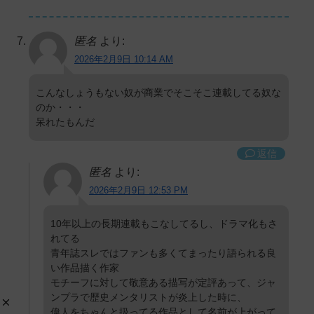
匿名
より:
2026年2月9日 10:14 AM
こんなしょうもない奴が商業でそこそこ連載してる奴な
のか・・・
呆れたもんだ
返信
匿名
より:
2026年2月9日 12:53 PM
10年以上の長期連載もこなしてるし、ドラマ化もさ
れてる
青年誌スレではファンも多くてまったり語られる良
い作品描く作家
モチーフに対して敬意ある描写が定評あって、ジャ
ンプラで歴史メンタリストが炎上した時に、
偉人をちゃんと扱ってる作品として名前が上がって