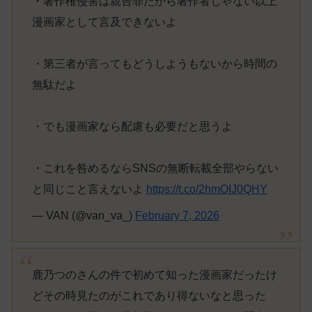
・著作権侵害は親告罪だから著作者じゃない以上
漫画家として言及できないよ
・第三者が言ってもどうしようもないから時間の
無駄だよ
・でも漫画家なら配慮も必要だと思うよ
・これを咎めるならSNSの無断転載全部やらない
と同じこと言えないよ
https://t.co/2hmOIJ0QHY
— VAN (@van_va_)
February 7, 2026
鹿乃つのさんの件で初めて知った漫画家だったけ
どその時見たのがこれであり得ないなと思った