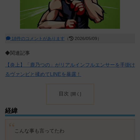
18件のコメントがあります
（
2026/05/09）
◆関連記事
【炎上】「鹿乃つの」がリアルインフルエンサーを手掛け
るヴァンビと揉めてLINEを暴露！
目次
経緯
こんな事も言ってたわ