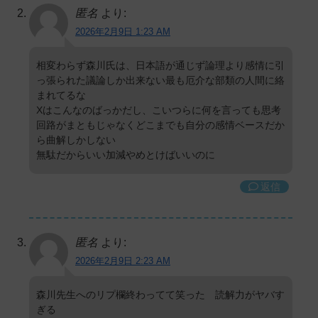
匿名
より:
2026年2月9日 1:23 AM
相変わらず森川氏は、日本語が通じず論理より感情に引
っ張られた議論しか出来ない最も厄介な部類の人間に絡
まれてるな
Xはこんなのばっかだし、こいつらに何を言っても思考
回路がまともじゃなくどこまでも自分の感情ベースだか
ら曲解しかしない
無駄だからいい加減やめとけばいいのに
返信
匿名
より:
2026年2月9日 2:23 AM
森川先生へのリプ欄終わってて笑った 読解力がヤバす
ぎる