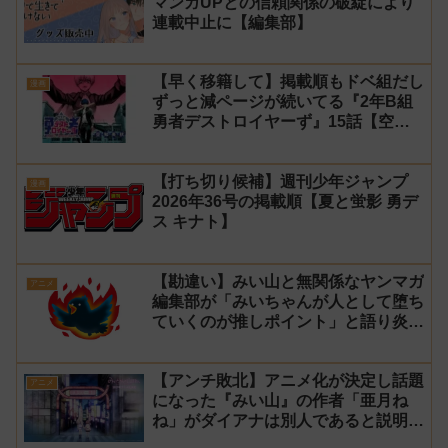
マンガUPとの信頼関係の破綻により
連載中止に【編集部】
【早く移籍して】掲載順もドベ組だし
漫画
ずっと減ページが続いてる『2年B組
勇者デストロイヤーず』15話【空
知】
【打ち切り候補】週刊少年ジャンプ
漫画
2026年36号の掲載順【夏と蛍影 勇デ
ス キナト】
【勘違い】みい山と無関係なヤンマガ
アニメ
編集部が「みいちゃんが人として堕ち
ていくのが推しポイント」と語り炎上
し動画を非公開に【マガポケ シリウ
ス】
【アンチ敗北】アニメ化が決定し話題
アニメ
になった『みい山』の作者「亜月ね
ね」がダイアナは別人であると説明し
炎上