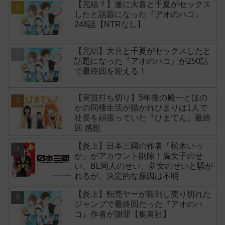
【完結？】遂に大喜と千夏がセックス
したと話題になった『アオのハコ』
248話【NTRなし】
【完結】大喜と千夏がセックスしたと
話題になった『アオのハコ』が250話
で最終回を迎える！
【実質打ち切り】5年後の殿一とほの
かの同棲生活が描かれひまりは1人で
社長を頑張っていた『ひまてん』最終
回 感想
【炎上】日本三國の作者「松木いっ
か」がアカウント削除！腐女子のせ
い、BL同人のせい、夢女のせいと騒が
れるが、決定的な原因は不明
【炎上】転売ヤーが殺到し売り切れた
ジャンプで最終回だった『アオのハ
コ』作者が謝罪【集英社】