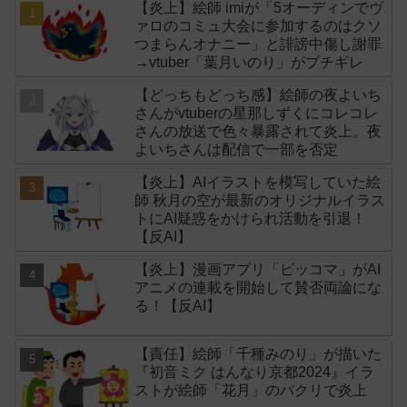
【炎上】絵師 imiが「5オーディンでヴ
ァロのコミュ大会に参加するのはクソ
つまらんオナニー」と誹謗中傷し謝罪
→vtuber「葉月いのり」がブチギレ
【どっちもどっち感】絵師の夜よいち
さんがvtuberの星那しずくにコレコレ
さんの放送で色々暴露されて炎上。夜
よいちさんは配信で一部を否定
【炎上】AIイラストを模写していた絵
師 秋月の空が最新のオリジナルイラス
トにAI疑惑をかけられ活動を引退！
【反AI】
【炎上】漫画アプリ「ピッコマ」がAI
アニメの連載を開始して賛否両論にな
る！【反AI】
【責任】絵師「千種みのり」が描いた
『初音ミク はんなり京都2024』イラ
ストが絵師「花月」のパクリで炎上