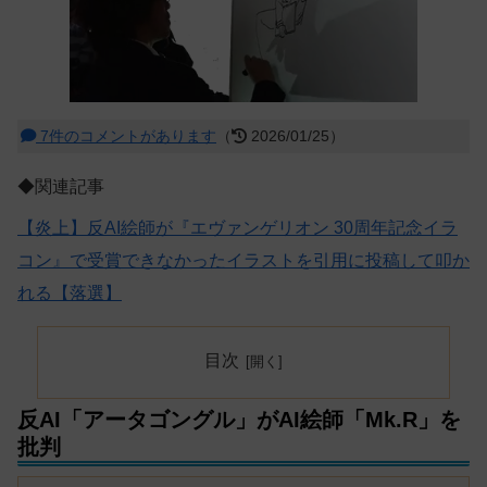
7件のコメントがあります
（
2026/01/25）
◆関連記事
【炎上】反AI絵師が『エヴァンゲリオン 30周年記念イラ
コン』で受賞できなかったイラストを引用に投稿して叩か
れる【落選】
目次
反AI「アータゴングル」がAI絵師「Mk.R」を
批判