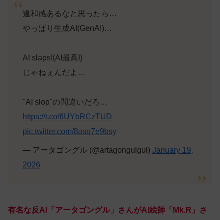
違和感あるなと思ったら…
やっぱり生成AI(GenAI)…
AI slaps!(AI最高!)
じゃねぇんだよ…
"AI slop"の間違いだろ…
https://t.co/6UYbRCzTUD
pic.twitter.com/8asq7e9bsy
— アータゴングル (@artagongulgul)
January 19,
2026
有名な反AI「アータゴングル」さんがAI絵師「Mk.R」さ