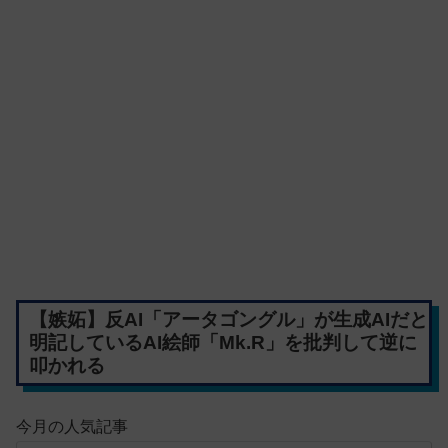
【嫉妬】反AI「アータゴングル」が生成AIだと
明記しているAI絵師「Mk.R」を批判して逆に
叩かれる
今月の人気記事