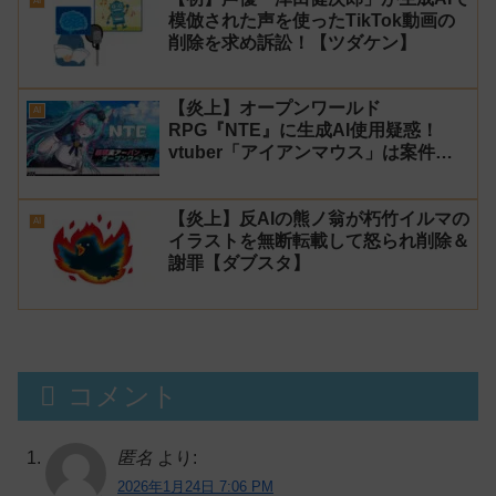
AI
模倣された声を使ったTikTok動画の
削除を求め訴訟！【ツダケン】
【炎上】オープンワールド
AI
RPG『NTE』に生成AI使用疑惑！
vtuber「アイアンマウス」は案件配
信を中止し海外声優は激怒！【天気の
子】
【炎上】反AIの熊ノ翁が朽竹イルマの
AI
イラストを無断転載して怒られ削除＆
謝罪【ダブスタ】
コメント
匿名
より:
2026年1月24日 7:06 PM