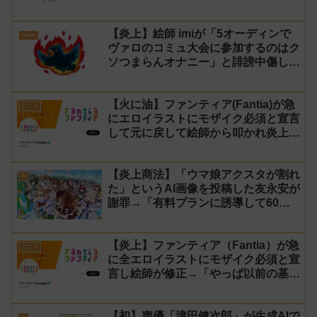
【反AI】
【炎上】絵師 imiが「5オーディンで
vtuber
ヴァロのコミュ大会に参加するのはク
ソつまらんオナニー」と誹謗中傷し謝
罪→vtuber「葉月いのり」がブチギ
レ
【火に油】ファンティア(Fantia)が急
アニメ
にエロイラストにモザイク必須と宣言
して元に戻して絵師から叩かれ炎上し
た件について長文で言い訳！【警察】
【炎上商法】「ウマ娘アクスタが割れ
AI
た」というAI画像を投稿した友永安が
謝罪→「有料プランに誘導して60万
円儲かった」と発言し規約違反のウマ
娘エロイラストをリポスト！
【炎上】ファンティア（Fantia）が急
アニメ
に全エロイラストにモザイク必須と宣
言し絵師が修正→「やっぱ以前の基準
に戻す」と言い出し叩かれる
【初】声優「津田健次郎」が生成AIで