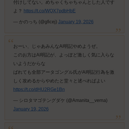
付けしてない。めちゃくちゃちゃんとした人です
よ？
https://t.co/WQX7pdbHbE
— かのっち (@gficej)
January 19, 2026
おーい、じゃあみんなAI明記やめようぜ。
このお方はAI明記が、よっぽど激しく気に入らな
いようだからな
ばれても全部アータゴングル氏がAI明記行為を激
しく攻めるからやめたと堂々と述べればよい
https://t.co/dHU2RGe1Bn
— シロタマゴテングダケ (@Amanita__verna)
January 19, 2026