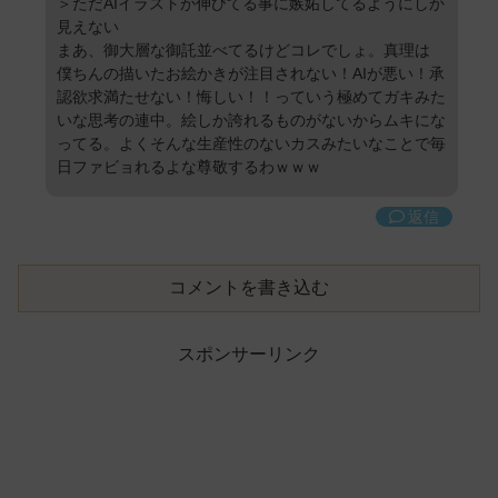
＞ただAIイラストが伸びてる事に嫉妬してるようにしか
見えない
まあ、御大層な御託並べてるけどコレでしょ。真理は
僕ちんの描いたお絵かきが注目されない！AIが悪い！承
認欲求満たせない！悔しい！！っていう極めてガキみた
いな思考の連中。絵しか誇れるものがないからムキにな
ってる。よくそんな生産性のないカスみたいなことで毎
日ファビョれるよな尊敬するわｗｗｗ
返信
コメントを書き込む
スポンサーリンク