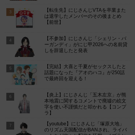
【転生先】にじさんじVTAを卒業また
は退学したメンバーのその後まとめ
【前世】
【不参加】にじさんじ「シェリン・バ
ーガンディ」がにじ甲2026への名前貸
しを辞退したと発表
【完結】大喜と千夏がセックスしたと
話題になった『アオのハコ』が250話
で最終回を迎える！
【炎上】にじさんじ「五木左京」が熊
本地震に関するコメントで廃墟の絵文
字を使い不謹慎だと叩かれる【コンプ
ラ】
【youtube】にじさんじ「塚原大地」
のリズム天国配信がBANされ、ライバ