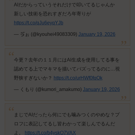
AIだからっていうそれだけで叩いてるじゃんか
新しい技術を恐れすぎだろ年寄りが
https://t.co/qJu6eyqYJb
— ゔぉ (@kyouhei49083309)
January 19, 2026
今更？去年の１１月にはAI生成を使用してる事を
認めてる上でマキマを描いてバズってるのに…視
野狭すぎないか？
https://t.co/urHWf0fqOk
— くもり (@kumori_amakumo)
January 19, 2026
まじでAIだったら何にでも噛みつくのやめな？プ
ロフに表記してるし皆わかって楽しんでるんだ
よ。
https://t.co/b4yskO7VAX