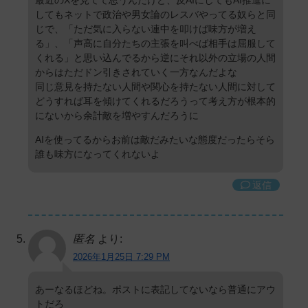
してもネットで政治や男女論のレスバやってる奴らと同
じで、「ただ気に入らない連中を叩けば味方が増え
る」、「声高に自分たちの主張を叫べば相手は屈服して
くれる」と思い込んでるから逆にそれ以外の立場の人間
からはただドン引きされていく一方なんだよな
同じ意見を持たない人間や関心を持たない人間に対して
どうすれば耳を傾けてくれるだろうって考え方が根本的
にないから余計敵を増やすんだろうに
AIを使ってるからお前は敵だみたいな態度だったらそら
誰も味方になってくれないよ
返信
匿名
より:
2026年1月25日 7:29 PM
あーなるほどね。ポストに表記してないなら普通にアウ
トだろ