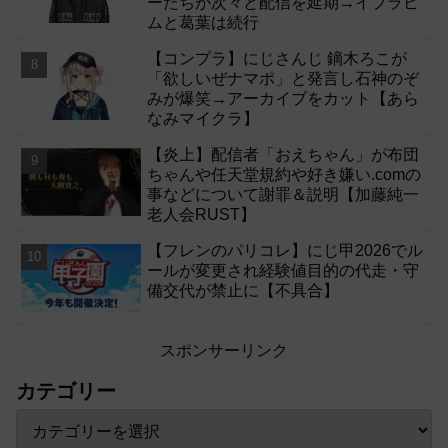
ーたちが次々と配信を延期→イブラヒ
ムと葛葉は続行
【コンプラ】にじさんじ 鏑木ろこが
「欲しいぜナマポ」と発言し石神のぞ
みが爆笑→アーカイブをカット【あら
なみマイクラ】
【炎上】配信者「おえちゃん」が布団
ちゃんや任天堂規約や好き嫌い.comの
事などについて謝罪＆説明【加藤純一
老人会RUST】
【フレンのパリコレ】にじ甲2026でル
ールが変更され経験値目的の代走・守
備交代が禁止に【不具合】
スポンサーリンク