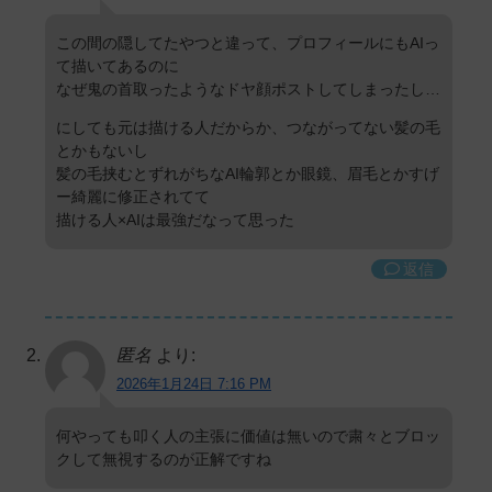
この間の隠してたやつと違って、プロフィールにもAIっ
て描いてあるのに
なぜ鬼の首取ったようなドヤ顔ポストしてしまったし…
にしても元は描ける人だからか、つながってない髪の毛
とかもないし
髪の毛挟むとずれがちなAI輪郭とか眼鏡、眉毛とかすげ
ー綺麗に修正されてて
描ける人×AIは最強だなって思った
返信
匿名
より:
2026年1月24日 7:16 PM
何やっても叩く人の主張に価値は無いので粛々とブロッ
クして無視するのが正解ですね