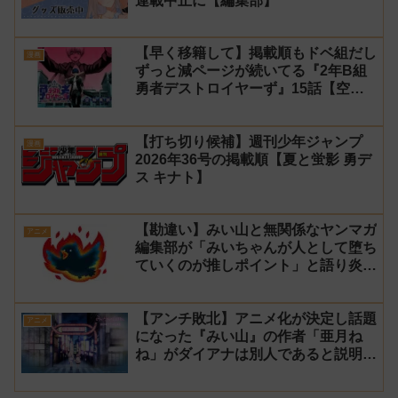
連載中止に【編集部】
【早く移籍して】掲載順もドベ組だし
漫画
ずっと減ページが続いてる『2年B組
勇者デストロイヤーず』15話【空
知】
【打ち切り候補】週刊少年ジャンプ
漫画
2026年36号の掲載順【夏と蛍影 勇デ
ス キナト】
【勘違い】みい山と無関係なヤンマガ
アニメ
編集部が「みいちゃんが人として堕ち
ていくのが推しポイント」と語り炎上
し動画を非公開に【マガポケ シリウ
ス】
【アンチ敗北】アニメ化が決定し話題
アニメ
になった『みい山』の作者「亜月ね
ね」がダイアナは別人であると説明し
炎上