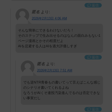
返信
匿名
より:
2026年2月13日 4:06 AM
そんな簡単にできるわけないだろ！
そのステップで生み出せるのはなんの面白みもない1
ページ漫画とかその程度だよ
AIを忌避する人はAIを過大評価しすぎ
返信
匿名
より:
2026年2月13日 7:51 AM
でも逆NTR青春もの書いてって言えばこんな感じ
のシナリオ書いてくれるよね
なろうがAIくそ連投汚染進んでるのは否定できな
い事実だし
返信