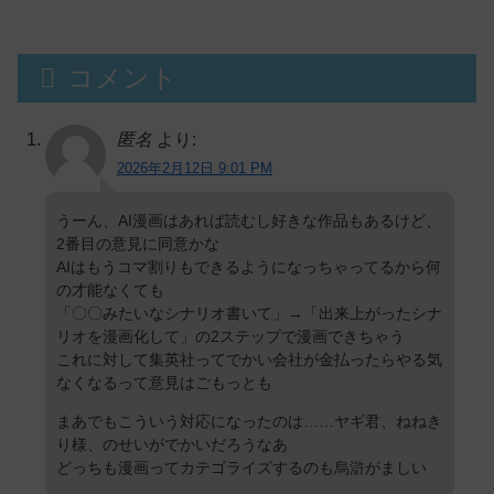
コメント
匿名
より:
2026年2月12日 9:01 PM
うーん、AI漫画はあれば読むし好きな作品もあるけど、
2番目の意見に同意かな
AIはもうコマ割りもできるようになっちゃってるから何
の才能なくても
「〇〇みたいなシナリオ書いて」→「出来上がったシナ
リオを漫画化して」の2ステップで漫画できちゃう
これに対して集英社ってでかい会社が金払ったらやる気
なくなるって意見はごもっとも
まあでもこういう対応になったのは……ヤギ君、ねねき
り様、のせいがでかいだろうなあ
どっちも漫画ってカテゴライズするのも烏滸がましい