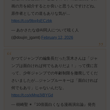
画の方を紹介するとか良いと思うんですけどね。
原作者としての道もありな気が…
https://t.co/9bx4sECzbk
— あかさたな@AI同人について呟く人
(@doujin_jgamt)
February 12, 2026
かつてジャンプの編集長だった茨木さんは「ジャ
ンプは面白ければ何でもありだよ！」って僕に言
って、少年ジャンプでの年齢制限を撤廃してくだ
さいましたが…ジャンプルーキーは「面白ければ
何でもあり」じゃないんだな。
https://t.co/xMnq3jBYGd
— 樹崎聖 ✴︎『10倍面白くなる漫画演出論』発売