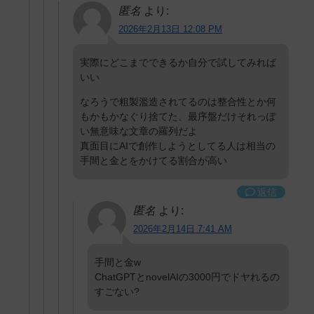
匿名
より:
2026年2月13日 12:08 PM
実際にどこまでできるか自分で試してみれば
いい
なろうで粗製濫造されてるのは整合性とか何
もかもかなぐり捨てた、最序盤だけそれっぽ
い無意味な文章の羅列だよ
真面目にAIで創作しようとしてる人は相当の
手間と金とをかけてる割合が高い
返信
匿名
より:
2026年2月14日 7:41 AM
手間と金w
ChatGPTとnovelAIの3000円でドヤれるの
すごない?