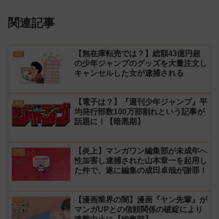
関連記事
【無在庫転売では？】総額43億円超
漫画
の少年ジャンプのグッズを大量注文し
キャンセルした女が逮捕される
【電子は？】『週刊少年ジャンプ』平
漫画
均発行部数100万部割れという記事が
話題に！【暗黒期】
【炎上】マンガワン編集部が未成年へ
漫画
性加害し逮捕された山本章一を起用し
た件で、遂に編集の成田卓哉が謝罪！
【漫画業界の闇】漫画『ヤン先輩』が
漫画
マンガUPとの信頼関係の破綻により