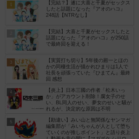
【完結？】遂に大喜と千夏がセックス
したと話題になった『アオのハコ』
248話【NTRなし】
【完結】大喜と千夏がセックスしたと
話題になった『アオのハコ』が250話
で最終回を迎える！
【実質打ち切り】5年後の殿一とほの
かの同棲生活が描かれひまりは1人で
社長を頑張っていた『ひまてん』最終
回 感想
【炎上】日本三國の作者「松木いっ
か」がアカウント削除！腐女子のせ
い、BL同人のせい、夢女のせいと騒が
れるが、決定的な原因は不明
【勘違い】みい山と無関係なヤンマガ
編集部が「みいちゃんが人として堕ち
ていくのが推しポイント」と語り炎上
し動画を非公開に【マガポケ シリウ