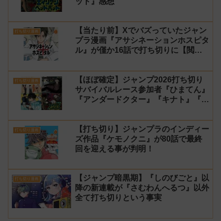
ット』感想
【当たり前】Xでバズっていたジャン
打ち切り漫画
プラ漫画『アサシネーションホスピタ
ル』が僅か16話で打ち切りに【閲覧
数】
【ほぼ確定】ジャンプ2026打ち切り
打ち切り漫画
サバイバルレース参加者『ひまてん』
『アンダードクター』『キナト』『エ
イリアンヘッドバット』【シーズン
2】
【打ち切り】ジャンプラのインディー
打ち切り漫画
ズ作品『ケモノクニ』が80話で最終
回を迎える事が判明！
【ジャンプ暗黒期】『しのびごと』以
打ち切り漫画
降の新連載が『さむわんへるつ』以外
全て打ち切りという事実