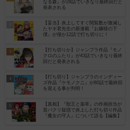
なる森』が28話でいきなり最終回だと
発表される
【妥当】炎上してすぐ閲覧数が激減し
たヤギ君先生の新連載『お嬢様の下
僕』が僅か12話で打ち切りに！
【打ち切りか】ジャンプラ作品『モノ
クロのふたり』が43話でいきなり最終
回だと発表される
【打ち切り】ジャンプラのインディー
ズ作品『ケモノクニ』が80話で最終回
を迎える事が判明！
【真相】『獣王と薬草』の作画担当が
昔パクリ疑惑で炎上した打ち切り作品
『魔女の守人』について語る【編集】