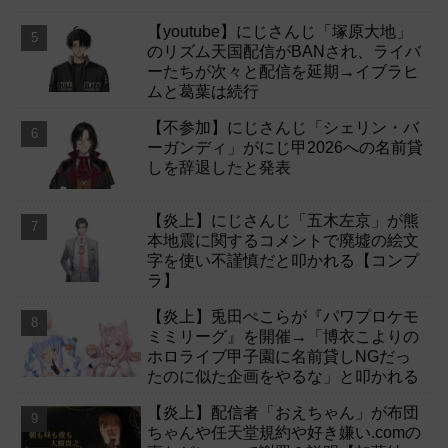
【youtube】にじさんじ「塚原大地」
のリズム天国配信がBANされ、ライバ
ーたちが次々と配信を延期→イブラヒ
ムと葛葉は続行
【不参加】にじさんじ「シェリン・バ
ーガンディ」がにじ甲2026への名前貸
しを辞退したと発表
【炎上】にじさんじ「五木左京」が熊
本地震に関するコメントで廃墟の絵文
字を使い不謹慎だと叩かれる【コンプ
ラ】
【炎上】兎田ぺこらが『パワプロケモ
ミミリーグ』を開催→「博衣こよりの
ホロライブ甲子園に名前貸しNGだっ
たのに似た企画をやるな」と叩かれる
【炎上】配信者「おえちゃん」が布団
ちゃんや任天堂規約や好き嫌い.comの