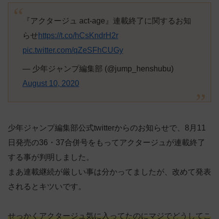
『アクタージュ act-age』連載終了に関するお知
らせ
https://t.co/hCsKndrH2r
pic.twitter.com/qZeSFhCUGy
— 少年ジャンプ編集部 (@jump_henshubu)
August 10, 2020
少年ジャンプ編集部公式twitterからのお知らせで、8月11
日発売の36・37合併号をもってアクタージュが連載終了
する事が判明しました。
まあ連載継続が厳しい事は分かってましたが、改めて発表
されるとキツいです。
せっかくアクタージュ気に入ってたのにマジでどうしてこ