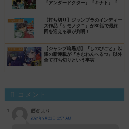
『アンダードクター』『キナト』『エ
イリアンヘッドバット』【シーズン
2】
【打ち切り】ジャンプラのインディー
打ち切り漫画
ズ作品『ケモノクニ』が80話で最終
回を迎える事が判明！
【ジャンプ暗黒期】『しのびごと』以
打ち切り漫画
降の新連載が『さむわんへるつ』以外
全て打ち切りという事実
コメント
匿名
より:
2024年9月21日 1:57 AM