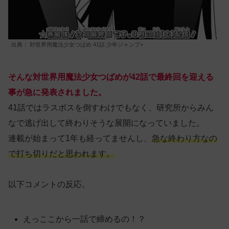
出典： 対世界用魔法少女つばめ 41話 少年ジャンプ+
そんな対世界用魔法少女つばめが42話で最終回を迎える
事が急に発表されました。
41話ではラスボスを倒すわけでもなく、研究所からみん
なで逃げ出して終わりそうな展開になっていました。
連載が始まって1年も経ってませんし、
急な終わり方なの
で打ち切りだと思われます。
以下コメントの反応。
えっここから一話で締めるの！？