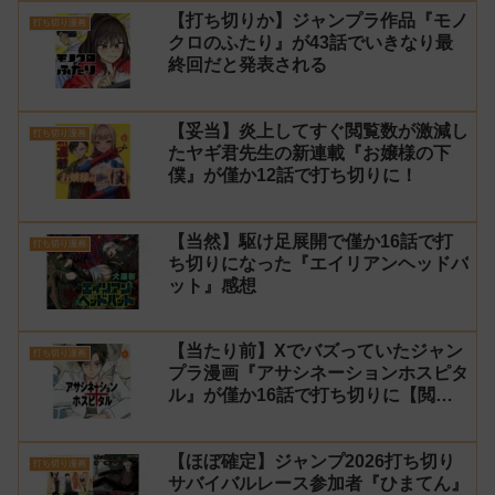
【打ち切りか】ジャンプラ作品『モノ
打ち切り漫画
クロのふたり』が43話でいきなり最
終回だと発表される
【妥当】炎上してすぐ閲覧数が激減し
打ち切り漫画
たヤギ君先生の新連載『お嬢様の下
僕』が僅か12話で打ち切りに！
【当然】駆け足展開で僅か16話で打
打ち切り漫画
ち切りになった『エイリアンヘッドバ
ット』感想
【当たり前】Xでバズっていたジャン
打ち切り漫画
プラ漫画『アサシネーションホスピタ
ル』が僅か16話で打ち切りに【閲覧
数】
【ほぼ確定】ジャンプ2026打ち切り
打ち切り漫画
サバイバルレース参加者『ひまてん』