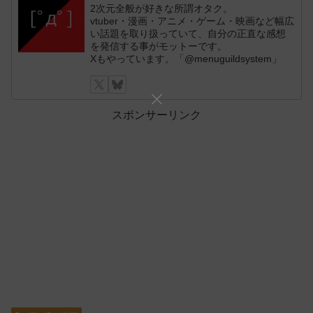
2次元全般が好きな所謂オタク。
vtuber・漫画・アニメ・ゲーム・映画など幅広
い話題を取り扱っていて、自分の正直な感想
を発信する事がモットーです。
Xもやっています。「@menuguildsystem」
スポンサーリンク