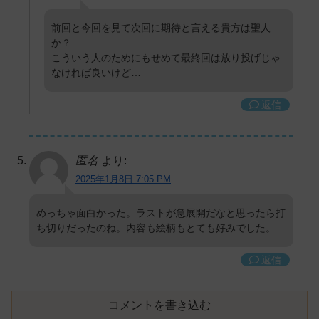
前回と今回を見て次回に期待と言える貴方は聖人
か？
こういう人のためにもせめて最終回は放り投げじゃ
なければ良いけど…
返信
匿名
より:
2025年1月8日 7:05 PM
めっちゃ面白かった。ラストが急展開だなと思ったら打
ち切りだったのね。内容も絵柄もとても好みでした。
返信
コメントを書き込む