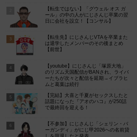
【転生ではない】「グウェル オス ガ
ール」の中の人がにじさんじ卒業の翌
日に会社を設立！【コンサル】
【転生先】にじさんじVTAを卒業また
は退学したメンバーのその後まとめ
【前世】
【youtube】にじさんじ「塚原大地」
のリズム天国配信がBANされ、ライバ
ーたちが次々と配信を延期→イブラヒ
ムと葛葉は続行
【完結】大喜と千夏がセックスしたと
話題になった『アオのハコ』が250話
で最終回を迎える！
【不参加】にじさんじ「シェリン・バ
ーガンディ」がにじ甲2026への名前貸
しを辞退したと発表