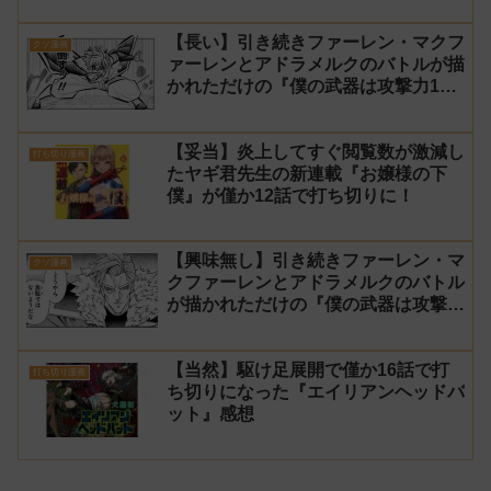
【長い】引き続きファーレン・マクフ
クソ漫画
ァーレンとアドラメルクのバトルが描
かれただけの『僕の武器は攻撃力1の
針しかない』166話 感想【針太郎】
【妥当】炎上してすぐ閲覧数が激減し
打ち切り漫画
たヤギ君先生の新連載『お嬢様の下
僕』が僅か12話で打ち切りに！
【興味無し】引き続きファーレン・マ
クソ漫画
クファーレンとアドラメルクのバトル
が描かれただけの『僕の武器は攻撃力
1の針しかない』165話 感想【針太
郎】
【当然】駆け足展開で僅か16話で打
打ち切り漫画
ち切りになった『エイリアンヘッドバ
ット』感想