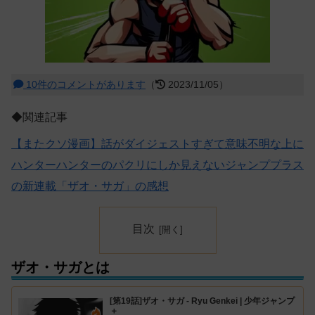
10件のコメントがあります
（
2023/11/05）
◆関連記事
【またクソ漫画】話がダイジェストすぎて意味不明な上に
ハンターハンターのパクリにしか見えないジャンププラス
の新連載「ザオ・サガ」の感想
目次
ザオ・サガとは
[第19話]ザオ・サガ - Ryu Genkei | 少年ジャンプ
＋