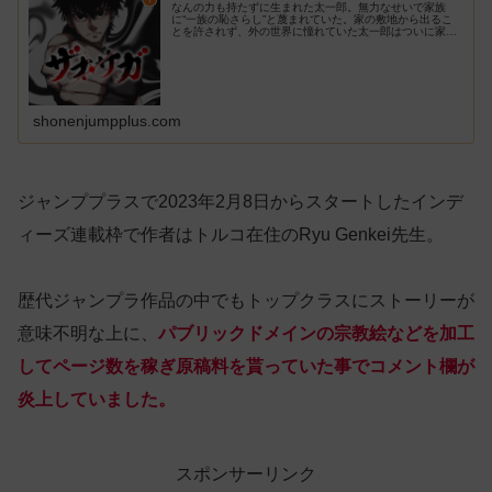
なんの力も持たずに生まれた太一郎。無力なせいで家族
に“一族の恥さらし”と蔑まれていた。家の敷地から出るこ
とを許されず、外の世界に憧れていた太一郎はついに家族
に反発する。とっさに家を飛び出した太一郎は、初めて外
の世界に触れるが――…!?
shonenjumpplus.com
ジャンププラスで2023年2月8日からスタートしたインデ
ィーズ連載枠で作者はトルコ在住のRyu Genkei先生。
歴代ジャンプラ作品の中でもトップクラスにストーリーが
意味不明な上に、
パブリックドメインの宗教絵などを加工
してページ数を稼ぎ原稿料を貰っていた事でコメント欄が
炎上していました。
スポンサーリンク