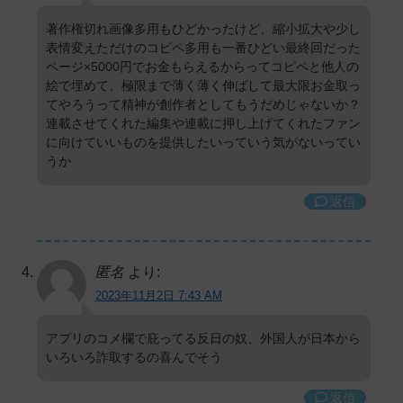
著作権切れ画像多用もひどかったけど、縮小拡大や少し
表情変えただけのコピペ多用も一番ひどい最終回だった
ページ×5000円でお金もらえるからってコピペと他人の
絵で埋めて、極限まで薄く薄く伸ばして最大限お金取っ
てやろうって精神が創作者としてもうだめじゃないか？
連載させてくれた編集や連載に押し上げてくれたファン
に向けていいものを提供したいっていう気がないってい
うか
返信
匿名
より:
2023年11月2日 7:43 AM
アプリのコメ欄で庇ってる反日の奴、外国人が日本から
いろいろ詐取するの喜んでそう
返信