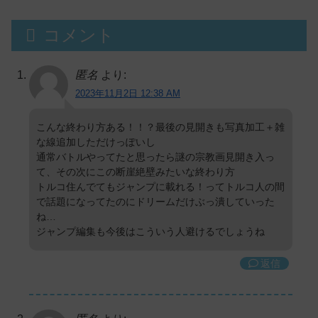
コメント
匿名
より:
2023年11月2日 12:38 AM
こんな終わり方ある！！？最後の見開きも写真加工＋雑
な線追加しただけっぽいし
通常バトルやってたと思ったら謎の宗教画見開き入っ
て、その次にこの断崖絶壁みたいな終わり方
トルコ住んでてもジャンプに載れる！ってトルコ人の間
で話題になってたのにドリームだけぶっ潰していった
ね…
ジャンプ編集も今後はこういう人避けるでしょうね
返信