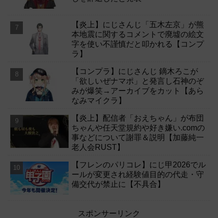
【炎上】にじさんじ「五木左京」が熊
本地震に関するコメントで廃墟の絵文
字を使い不謹慎だと叩かれる【コンプ
ラ】
【コンプラ】にじさんじ 鏑木ろこが
「欲しいぜナマポ」と発言し石神のぞ
みが爆笑→アーカイブをカット【あら
なみマイクラ】
【炎上】配信者「おえちゃん」が布団
ちゃんや任天堂規約や好き嫌い.comの
事などについて謝罪＆説明【加藤純一
老人会RUST】
【フレンのパリコレ】にじ甲2026でル
ールが変更され経験値目的の代走・守
備交代が禁止に【不具合】
スポンサーリンク