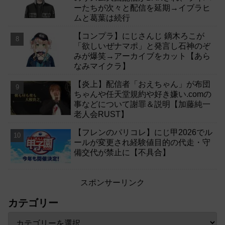
ーたちが次々と配信を延期→イブラヒ
ムと葛葉は続行
【コンプラ】にじさんじ 鏑木ろこが
「欲しいぜナマポ」と発言し石神のぞ
みが爆笑→アーカイブをカット【あら
なみマイクラ】
【炎上】配信者「おえちゃん」が布団
ちゃんや任天堂規約や好き嫌い.comの
事などについて謝罪＆説明【加藤純一
老人会RUST】
【フレンのパリコレ】にじ甲2026でル
ールが変更され経験値目的の代走・守
備交代が禁止に【不具合】
スポンサーリンク
カテゴリー