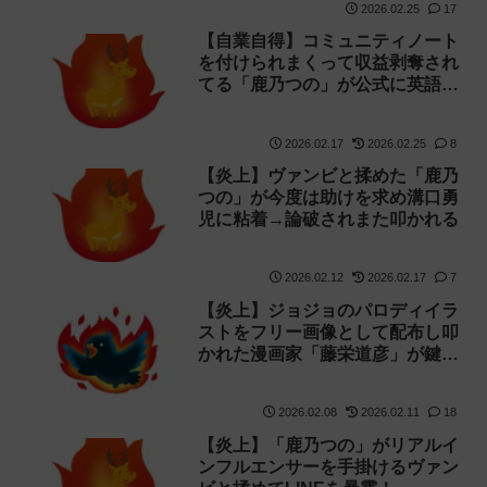
2026.02.25
17
【自業自得】コミュニティノート
を付けられまくって収益剥奪され
てる「鹿乃つの」が公式に英語で
直談判！
2026.02.17
2026.02.25
8
【炎上】ヴァンビと揉めた「鹿乃
つの」が今度は助けを求め溝口勇
児に粘着→論破されまた叩かれる
2026.02.12
2026.02.17
7
【炎上】ジョジョのパロディイラ
ストをフリー画像として配布し叩
かれた漫画家「藤栄道彦」が鍵垢
に！
2026.02.08
2026.02.11
18
【炎上】「鹿乃つの」がリアルイ
ンフルエンサーを手掛けるヴァン