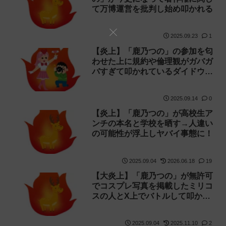
て万博運営を批判し始め叩かれる
2025.09.23
1
【炎上】「鹿乃つの」の参加を匂
わせた上に規約や倫理観がガバガ
バすぎて叩かれているダイドウコ
ス【コスプレ】
2025.09.14
0
【炎上】「鹿乃つの」が高校生ア
ンチの本名と学校を晒す→人違い
の可能性が浮上しヤバイ事態に！
2025.09.04
2026.06.18
19
【大炎上】「鹿乃つの」が無許可
でコスプレ写真を掲載したミリコ
スの人とX上でバトルして叩かれ
る
2025.09.04
2025.11.10
2