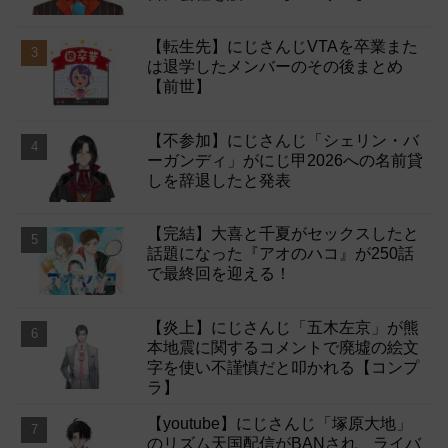
【転生先】にじさんじVTAを卒業また
は退学したメンバーのその後まとめ
【前世】
【不参加】にじさんじ「シェリン・バ
ーガンディ」がにじ甲2026への名前貸
しを辞退したと発表
【完結】大喜と千夏がセックスしたと
話題になった『アオのハコ』が250話
で最終回を迎える！
【炎上】にじさんじ「五木左京」が熊
本地震に関するコメントで廃墟の絵文
字を使い不謹慎だと叩かれる【コンプ
ラ】
【youtube】にじさんじ「塚原大地」
のリズム天国配信がBANされ、ライバ