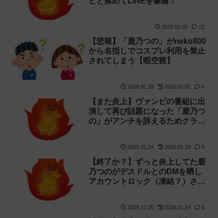
ビと揉めてLINEを暴露！
2026.02.01
12
【悲報】「鹿乃つの」がneko800
から名指しでコスプレ利用を禁止
されてしまう【暇空茜】
2026.01.29
2026.02.01
6
【また炎上】ヴァンビの番組に出
演して再び話題になった「鹿乃つ
の」がアンチを訴えるためクラフ
ァン→ページが削除される
2026.01.24
2026.01.29
6
【終了か？】ずっと炎上してた鹿
乃つのがデスドルとのDMを晒し
アカウントロック（凍結？）され
ネットから消えた【別件の訴訟】
2025.12.20
2026.01.24
3