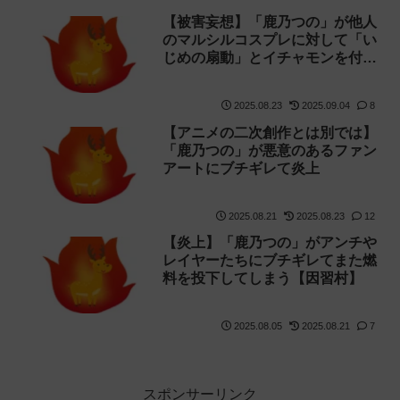
【被害妄想】「鹿乃つの」が他人
のマルシルコスプレに対して「い
じめの扇動」とイチャモンを付け
て炎上
2025.08.23
2025.09.04
8
【アニメの二次創作とは別では】
「鹿乃つの」が悪意のあるファン
アートにブチギレて炎上
2025.08.21
2025.08.23
12
【炎上】「鹿乃つの」がアンチや
レイヤーたちにブチギレてまた燃
料を投下してしまう【因習村】
2025.08.05
2025.08.21
7
スポンサーリンク