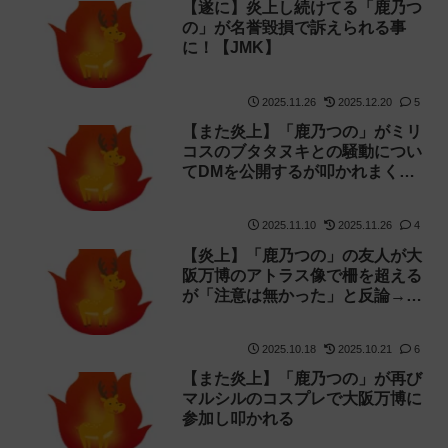
【遂に】炎上し続けてる「鹿乃つ
の」が名誉毀損で訴えられる事
に！【JMK】
2025.11.26
2025.12.20
5
【また炎上】「鹿乃つの」がミリ
コスのブタタヌキとの騒動につい
てDMを公開するが叩かれまくる
【弁護士 アトラス クラファン】
2025.11.10
2025.11.26
4
【炎上】「鹿乃つの」の友人が大
阪万博のアトラス像で柵を超える
が「注意は無かった」と反論→証
拠動画が続々と投稿されてしまう
2025.10.18
2025.10.21
6
【また炎上】「鹿乃つの」が再び
マルシルのコスプレで大阪万博に
参加し叩かれる