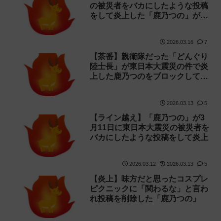
の被災者をバカにしたような投稿
をして炎上した「鹿乃つの」がま
さかの謝罪！
2026.03.16
7
【茶番】親衛隊だった「どんぐり
陸士長」が東日本大震災の件で炎
上した鹿乃つのをブロックして謝
罪
2026.03.13
5
【ライン越え】「鹿乃つの」が3
月11日に東日本大震災の被災者を
バカにしたような投稿をして炎上
2026.03.12
2026.03.13
5
【炎上】味方だと思ったコスプレ
ピクニックに「関わるな」と言わ
れ投稿を削除した「鹿乃つの」