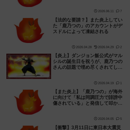
認不足で嘘の可能性があり叩かれ
る
2026.06.11
7
【法的な要請？】また炎上してい
た「鹿乃つの」のアカウントがデ
スドルによって凍結される
2026.04.28
2026.04.29
2
【炎上】ダンジョン飯公式がマル
シルの誕生日を祝うが、鹿乃つの
さんの話題で埋め尽くされてしま
う
2026.04.19
1
【また炎上】「鹿乃つの」が海外
に向けて「私は同調圧力で誹謗中
傷されている」と発信して叩かれ
る【アクスタ】
2026.04.05
5
【衝撃】3月11日に東日本大震災