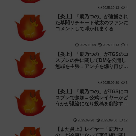
2025.10.13
4
【炎上】「鹿乃つの」が逮捕され
た草間リチャード敬太のファンに
コメントして叩かれまくる
2025.10.09
2025.10.13
0
【炎上】「鹿乃つの」がTGSのコ
スプレの件に関してDMを公開し
無罪を主張→アンチを煽り再び叩
かれる
2025.09.30
3
【炎上】「鹿乃つの」がTGSにコ
スプレで参加→公式レイヤーかど
うかが議論になり投稿を削除する
が「嘘はついてない」と反論！
2025.09.28
2025.09.30
12
【また炎上】レイヤー「鹿乃つ
の」が今更になって著作権に関し