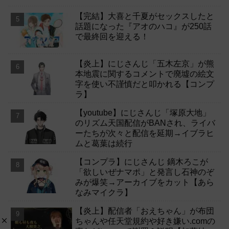
【完結】大喜と千夏がセックスしたと
話題になった『アオのハコ』が250話
で最終回を迎える！
【炎上】にじさんじ「五木左京」が熊
本地震に関するコメントで廃墟の絵文
字を使い不謹慎だと叩かれる【コンプ
ラ】
【youtube】にじさんじ「塚原大地」
のリズム天国配信がBANされ、ライバ
ーたちが次々と配信を延期→イブラヒ
ムと葛葉は続行
【コンプラ】にじさんじ 鏑木ろこが
「欲しいぜナマポ」と発言し石神のぞ
みが爆笑→アーカイブをカット【あら
なみマイクラ】
【炎上】配信者「おえちゃん」が布団
ちゃんや任天堂規約や好き嫌い.comの