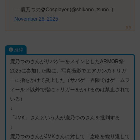
— 鹿乃つの🍨Cosplayer (@shikano_tsuno_)
November 26, 2025
経緯
鹿乃つのさんがサバゲーをメインとしたARMOR祭
2025に参加した際に、写真撮影でエアガンのトリガ
ーに指をかけて炎上した（サバゲー界隈ではゲームフ
ィールド以外で指にトリガーをかけるのは禁止されて
いる）
↓
「JMK」さんという人が鹿乃つのさんを批判する
↓
鹿乃つのさんがJMKさんに対して「念略を繰り返して