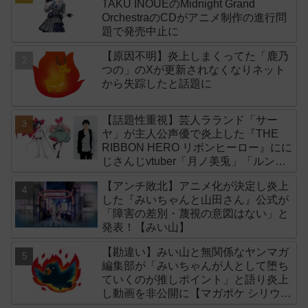
TAKU INOUEのMidnight Grand
OrchestraのCDがアニメ制作の進行問
題で発売中止に
【原因不明】炎上しまくってた「鹿乃
つの」のXが更新されなくなりネット
から失踪したと話題に
【話題性重視】芸人ラランド「サー
ヤ」が主人公声優で炎上した『THE
RIBBON HERO リボンヒーロー』にに
じさんじvtuber「月ノ美兎」「ルンル
ン」「でびでび・でびる」が出演！
【アンチ敗北】アニメ化が決定し炎上
した『みいちゃんと山田さん』公式が
「障害の差別・蔑視の意図はない」と
発表！【みい山】
【勘違い】みい山と無関係なヤンマガ
編集部が「みいちゃんが人として堕ち
ていくのが推しポイント」と語り炎上
し動画を非公開に【マガポケ シリウ
ス】