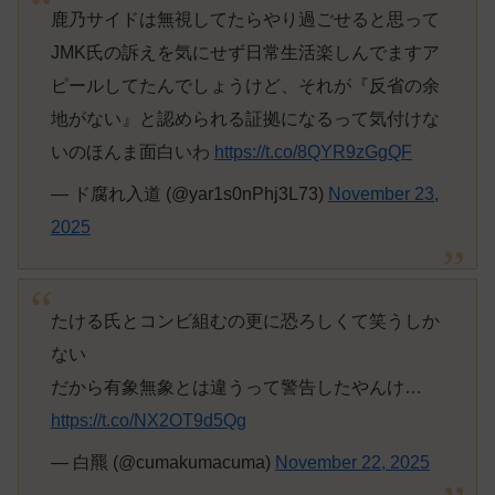
鹿乃サイドは無視してたらやり過ごせると思って
JMK氏の訴えを気にせず日常生活楽しんでますア
ピールしてたんでしょうけど、それが『反省の余
地がない』と認められる証拠になるって気付けな
いのほんま面白いわ
https://t.co/8QYR9zGgQF
— ド腐れ入道 (@yar1s0nPhj3L73)
November 23,
2025
たける氏とコンビ組むの更に恐ろしくて笑うしか
ない
だから有象無象とは違うって警告したやんけ…
https://t.co/NX2OT9d5Qg
— 白羆 (@cumakumacuma)
November 22, 2025