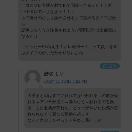
コスプレ界隈が村文化で間違ってるんだ！！新し
い価値観で正さなきゃ！！」
って自分の正しさ認めさせるまで攻めるタイプだか
ら
記事になろうが注目されようが賛同以外は全部敵に
なるだけ
「やったーPV増える！オレ最強ー！」って炎上を喜
ぶタイプのがまだ分かり易いよね
返信
匿名
より:
2025年11月28日 1:53 PM
大手まとめはすでに触れてない触れる→名前が売
れる→アンチが湧く→噛み付く→触れるの悪循
環 また名前が売れた、ビューが伸びた快感が忘
れられなくて更なる騒動を起こす
なんと言おうがやってる事炎上系と一緒