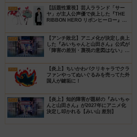
【話題性重視】芸人ラランド「サー
アニメ
ヤ」が主人公声優で炎上した『THE
RIBBON HERO リボンヒーロー』に
にじさんじvtuber「月ノ美兎」「ル
ンルン」「でびでび・でびる」が出
【アンチ敗北】アニメ化が決定し炎上
演！
アニメ
した『みいちゃんと山田さん』公式が
「障害の差別・蔑視の意図はない」と
発表！【みい山】
【炎上】ちいかわパクリキャラでクラ
アニメ
ファンやってぬいぐるみを売ってた外
国人が鍵垢に！
【炎上】知的障害が題材の『みいちゃ
アニメ
んと山田さん』が2027年にアニメ化
決定し叩かれる【みい山 差別】