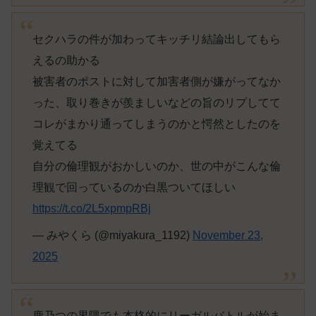
セクハラの件が加わってキッチリ結論出してもら
えるの助かる
被害者のポストに対して加害者側が嫌がってなか
った、取り巻きが羨ましいなどの旨のリプしてて
コレがまかり通ってしまうのかと愕然としたのを
覚えてる
自分の倫理観がおかしいのか、世の中がこんな倫
理観で回っているのか白黒ついてほしい
https://t.co/2L5xpmpRBj
— みやくら (@miyakura_1192)
November 23,
2025
鹿乃つの界隈でも本格的にリーガルバトルが始ま