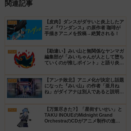
関連記事
【皮肉】ダンスがダサいと炎上したア
アニメ
ニメ『ワンダンス』の原作者 珈琲が
手描きアニメを投稿→絶賛される！
【勘違い】みい山と無関係なヤンマガ
アニメ
編集部が「みいちゃんが人として堕ち
ていくのが推しポイント」と語り炎上
し動画を非公開に【マガポケ シリウ
ス】
【アンチ敗北】アニメ化が決定し話題
アニメ
になった『みい山』の作者「亜月ね
ね」がダイアナは別人であると説明し
炎上
【万策尽きた?】「星街すいせい」と
アニメ
TAKU INOUEのMidnight Grand
OrchestraのCDがアニメ制作の進行
問題で発売中止に