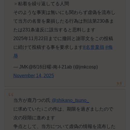
＞粘着を繰り返してる人間
そのような事実は無いにも関わらず虚偽を流布し
て当方の名誉を棄損したる行為は刑法第230条ま
たは231条違反に該当すると思料します
2025年11月22日までに撤回と謝罪文をこの投稿
に続けて投稿する事を要求します
#名誉棄損
#侮
辱
— JMK@8/16日曜-南-I-21ab (@jmkcosp)
November 14, 2025
当方が鹿乃つの氏
@shikano_tsuno_
に求めていた↓この件は、期限を過ぎましたので
次の段階に進めます
争点として、当方について虚偽の情報を流布した