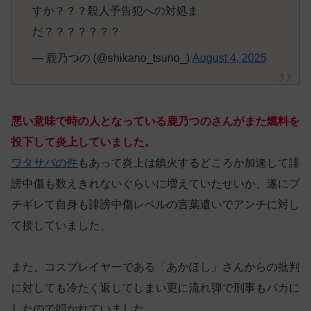
すか？？？殺人予告犯への対処ま
だ？？？？？？？
— 鹿乃つの (@shikano_tsuno_)
August 4, 2025
悪い意味で時の人となっている鹿乃つのさんがまた燃料を
投下して炎上していました。
ワタサバの件
もあって炎上は鎮火するどころか加速して誹
謗中傷も数えきれないぐらいに増えていたせいか、遂にブ
チギレて自身も誹謗中傷レベルの言葉遣いでアンチに対し
て接していました。
また、コスプレイヤーである「あかほし」さんからの批判
に対しても冷たく返してしまい更に流れ弾で刑事もバカに
したので叩かれていました。