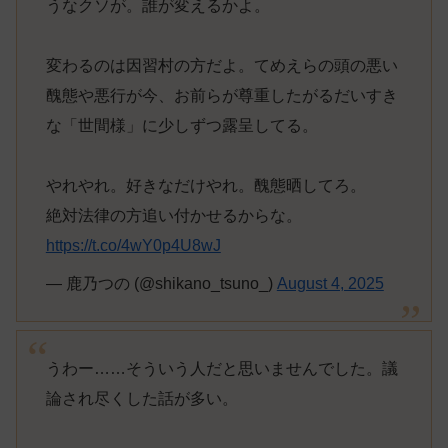
うなクソが。誰が変えるかよ。
変わるのは因習村の方だよ。てめえらの頭の悪い
醜態や悪行が今、お前らが尊重したがるだいすき
な「世間様」に少しずつ露呈してる。
やれやれ。好きなだけやれ。醜態晒してろ。
絶対法律の方追い付かせるからな。
https://t.co/4wY0p4U8wJ
— 鹿乃つの (@shikano_tsuno_)
August 4, 2025
うわー……そういう人だと思いませんでした。議
論され尽くした話が多い。