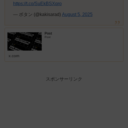
https://t.co/SuEkBSXqro
— ボタン (@kakisarad)
August 5, 2025
Post
Post
x.com
スポンサーリンク