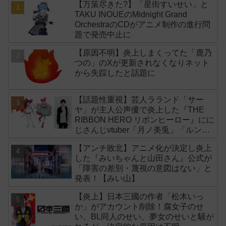
【万策尽きた?】「星街すいせい」と
TAKU INOUEのMidnight Grand
OrchestraのCDがアニメ制作の進行問
題で発売中止に
【原因不明】炎上しまくってた「鹿乃
つの」のXが更新されなくなりネット
から失踪したと話題に
【話題性重視】芸人ラランド「サー
ヤ」が主人公声優で炎上した『THE
RIBBON HERO リボンヒーロー』にに
じさんじvtuber「月ノ美兎」「ルンル
ン」「でびでび・でびる」が出演！
【アンチ敗北】アニメ化が決定し炎上
した『みいちゃんと山田さん』公式が
「障害の差別・蔑視の意図はない」と
発表！【みい山】
【炎上】日本三國の作者「松木いっ
か」がアカウント削除！腐女子のせ
い、BL同人のせい、夢女のせいと騒が