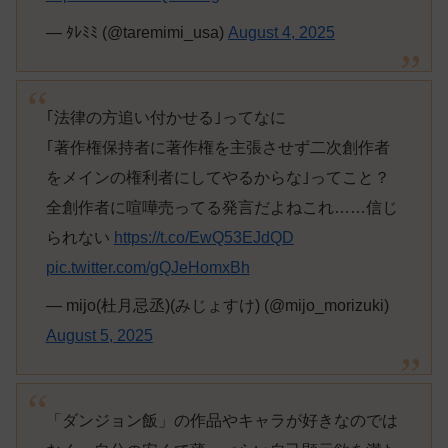
— ﾀﾚﾐﾐ (@taremimi_usa)
August 4, 2025
｢法律の方追い付かせる｣ってなに
｢著作権保持者に著作権を主張させず二次創作者
をメインの権利者にしてやるからな｣ってこと？
全創作者に喧嘩売ってる発言だよねこれ……信じ
られない
https://t.co/EwQ53EJdQD
pic.twitter.com/gQJeHomxBh
— mijo(杜月忌丞)(みじょすけ) (@mijo_morizuki)
August 5, 2025
「ダンジョン飯」の作品やキャラが好きなのでは