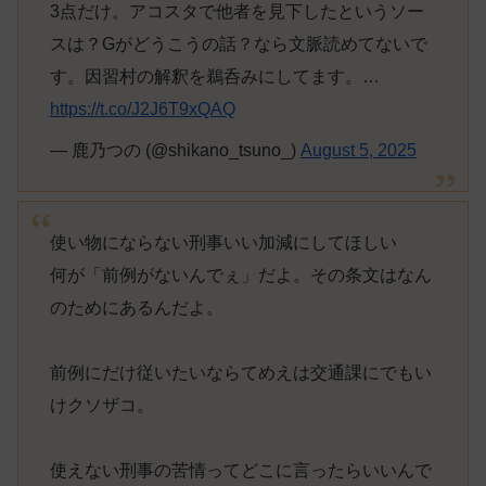
3点だけ。アコスタで他者を見下したというソー
スは？Gがどうこうの話？なら文脈読めてないで
す。因習村の解釈を鵜呑みにしてます。…
https://t.co/J2J6T9xQAQ
— 鹿乃つの (@shikano_tsuno_)
August 5, 2025
使い物にならない刑事いい加減にしてほしい
何が「前例がないんでぇ」だよ。その条文はなん
のためにあるんだよ。
前例にだけ従いたいならてめえは交通課にでもい
けクソザコ。
使えない刑事の苦情ってどこに言ったらいいんで