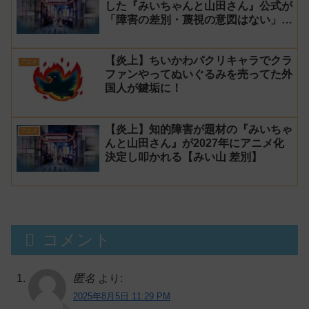
した『みいちゃんと山田さん』公式が
「障害の差別・蔑視の意図はない」と
発表！【みい山】
【炎上】ちいかわパクリキャラでクラ
アニメ
ファンやってぬいぐるみを売ってた外
国人が鍵垢に！
【炎上】知的障害が題材の『みいちゃ
アニメ
んと山田さん』が2027年にアニメ化
決定し叩かれる【みい山 差別】
コメント
匿名
より:
2025年8月5日 11:29 PM