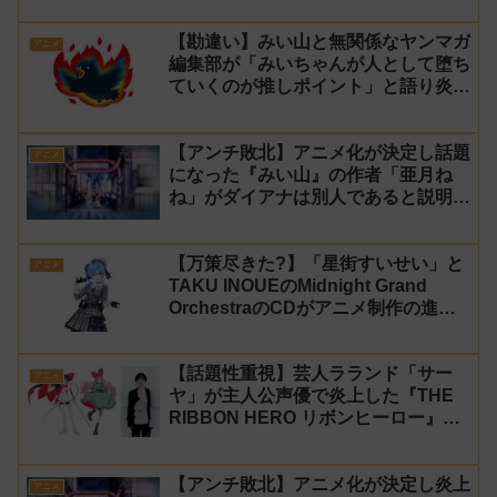
【勘違い】みい山と無関係なヤンマガ
アニメ
編集部が「みいちゃんが人として堕ち
ていくのが推しポイント」と語り炎上
し動画を非公開に【マガポケ シリウ
ス】
【アンチ敗北】アニメ化が決定し話題
アニメ
になった『みい山』の作者「亜月ね
ね」がダイアナは別人であると説明し
炎上
【万策尽きた?】「星街すいせい」と
アニメ
TAKU INOUEのMidnight Grand
OrchestraのCDがアニメ制作の進行
問題で発売中止に
【話題性重視】芸人ラランド「サー
アニメ
ヤ」が主人公声優で炎上した『THE
RIBBON HERO リボンヒーロー』に
にじさんじvtuber「月ノ美兎」「ル
ンルン」「でびでび・でびる」が出
【アンチ敗北】アニメ化が決定し炎上
演！
アニメ