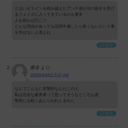
とはいえラインを踏み越えたアンチ達が法の裁きを受け
るフェイズに入ってきているのも事実
人を呪わば穴二つ
どんな理由があっても誹謗中傷したら良くないという事
を学ばない人達よね
返信
匿名
より:
2025年8月6日 5:07 AM
なんでこんなに攻撃的なんだこの人
私は完全な被害者って思ってそうなところも謎
警察にも軽くあしらわれとるやん
返信