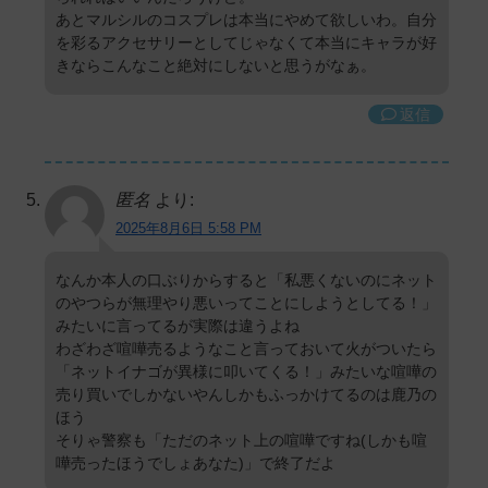
あとマルシルのコスプレは本当にやめて欲しいわ。自分
を彩るアクセサリーとしてじゃなくて本当にキャラが好
きならこんなこと絶対にしないと思うがなぁ。
返信
匿名
より:
2025年8月6日 5:58 PM
なんか本人の口ぶりからすると「私悪くないのにネット
のやつらが無理やり悪いってことにしようとしてる！」
みたいに言ってるが実際は違うよね
わざわざ喧嘩売るようなこと言っておいて火がついたら
「ネットイナゴが異様に叩いてくる！」みたいな喧嘩の
売り買いでしかないやんしかもふっかけてるのは鹿乃の
ほう
そりゃ警察も「ただのネット上の喧嘩ですね(しかも喧
嘩売ったほうでしょあなた)」で終了だよ