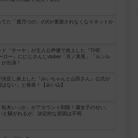
ってた「鹿乃つの」のXが更新されなくなりネットか
ド「サーヤ」が主人公声優で炎上した『THE
ンヒーロー』ににじさんじvtuber「月ノ美兎」「ルンル
」が出演！
が決定し炎上した『みいちゃんと山田さん』公式が
図はない」と発表！【みい山】
「松木いっか」がアカウント削除！腐女子のせい、
せいと騒がれるが、決定的な原因は不明