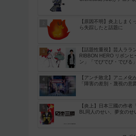
【原因不明】炎上しまく
ら失踪したと話題に
【話題性重視】芸人ララン
RIBBON HERO リボ
ン」「でびでび・でびる
【アンチ敗北】アニメ化
「障害の差別・蔑視の意
【炎上】日本三國の作者
BL同人のせい、夢女の