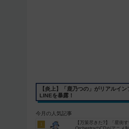
【炎上】「鹿乃つの」がリアルイン
LINEを暴露！
今月の人気記事
【万策尽きた?】「星街すいせい」
OrchestraのCDがア