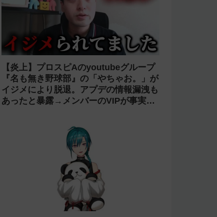
【炎上】プロスピAのyoutubeグループ
『名も無き野球部』の「やちゃお。」が
イジメにより脱退。アプデの情報漏洩も
あったと暴露→メンバーのVIPが事実無
根だと否定