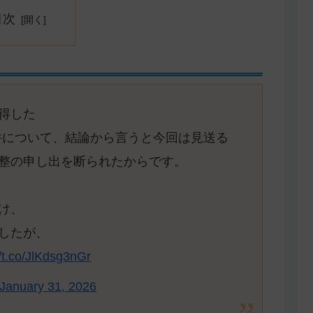
目次
得した
の件について、結論から言うと今回は見送る
整の申し出を断られたからです。
け、
したが、
//t.co/JlKdsg3nGr
January 31, 2026