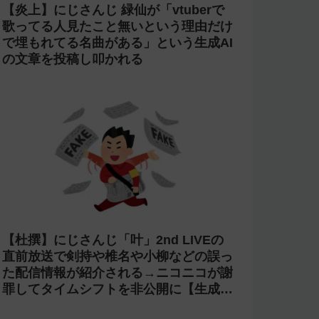
【炎上】にじさんじ 緑仙が「vtuberで
歌ってる人見たこと無いという理由だけ
で埋もれてる名曲がある」という生成AI
の文章を投稿し叩かれる
【杜撰】にじさんじ「叶」2nd LIVEの
直前放送で剣持や椎名や小柳などの誤っ
た配信情報が紹介される→ニコニコが謝
罪してタイムシフトを非公開に【生成
AI?】