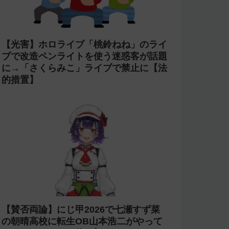
【光害】ホロライブ「桃鈴ねね」のライ
ブで改造ペンライトを使う迷惑客が話題
に→「さくらみこ」ライブで禁止に【法
的措置】
【賛否両論】にじ甲2026で七瀬すず菜
の朝晴高校に転生OB山本浩二がやって