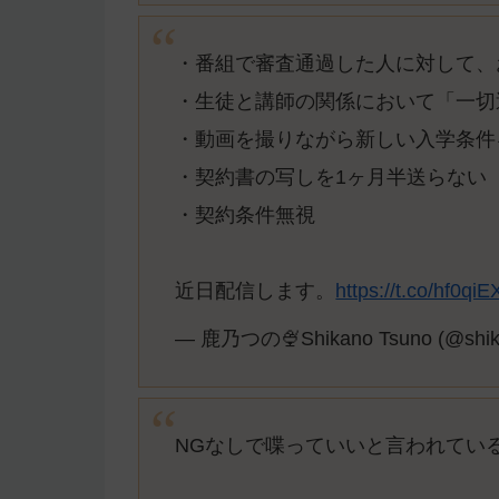
・番組で審査通過した人に対して、
・生徒と講師の関係において「一切
・動画を撮りながら新しい入学条件
・契約書の写しを1ヶ月半送らない
・契約条件無視
近日配信します。
https://t.co/hf0qi
— 鹿乃つの🍨Shikano Tsuno (@shik
NGなしで喋っていいと言われてい