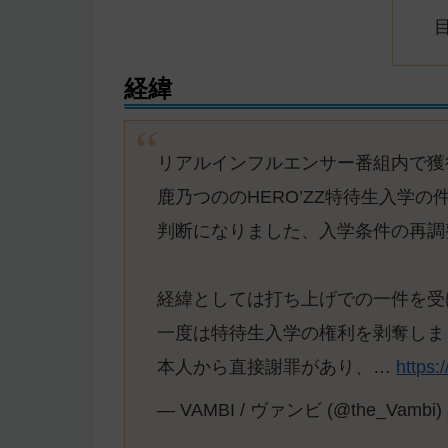
経緯
リアルインフルエンサー番組内で獲
鹿乃つののHERO’ZZ特待生入学
判断になりました、入学条件の再調
経緯としては打ち上げでの一件を受
一度は特待生入学の権利を剥奪しま
本人から直接謝罪があり、…
https:
— VAMBI / ヴァンビ (@the_Vambi)