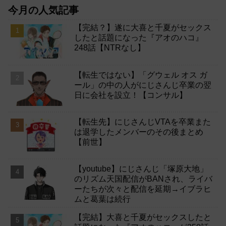
今月の人気記事
【完結？】遂に大喜と千夏がセックス
したと話題になった『アオのハコ』
248話【NTRなし】
【転生ではない】「グウェル オス ガ
ール」の中の人がにじさんじ卒業の翌
日に会社を設立！【コンサル】
【転生先】にじさんじVTAを卒業また
は退学したメンバーのその後まとめ
【前世】
【youtube】にじさんじ「塚原大地」
のリズム天国配信がBANされ、ライバ
ーたちが次々と配信を延期→イブラヒ
ムと葛葉は続行
【完結】大喜と千夏がセックスしたと