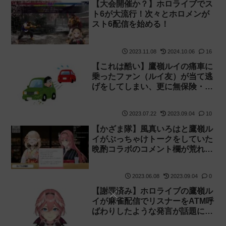
【大会開催か？】ホロライブでス
ト6が大流行！次々とホロメンが
スト6配信を始める！
2023.11.08
2024.10.06
16
【これは酷い】鷹嶺ルイの痛車に
乗ったファン（ルイ友）が当て逃
げをしてしまい、更に無保険・無
車検・無免許の疑いも浮上し炎上
2023.07.22
2023.09.04
10
【かざま隊】風真いろはと鷹嶺ル
イがぶっちゃけトークをしていた
晩酌コラボのコメント欄が荒れて
閉鎖されていました
2023.06.08
2023.09.04
0
【謝罪済み】ホロライブの鷹嶺ル
イが麻雀配信でリスナーをATM呼
ばわりしたような発言が話題に
【炎上】