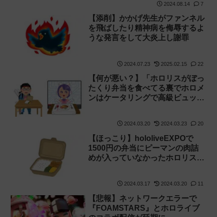
2024.08.14
7
【添削】かかげ先生がファンネル
を飛ばしたり精神病を侮辱するよ
うな発言をして大炎上し謝罪
2024.07.23
2025.02.15
22
【何が悪い？】「ホロリスがぼっ
たくり弁当を食べてる裏でホロメ
ンはケータリングで高級ビュッフ
ェを食べていた」という話が軽く
炎上している件について
2024.03.20
2024.03.23
20
【hololiveEXPO】
【ほっこり】hololiveEXPOで
1500円の弁当にピーマンの肉詰
めが入っていなかったホロリス、
自分で作って入れるという荒業に
出る！【ホロライブ】
2024.03.17
2024.03.20
11
【悲報】ネットワークエラーで
『FOAMSTARS』とホロライブ