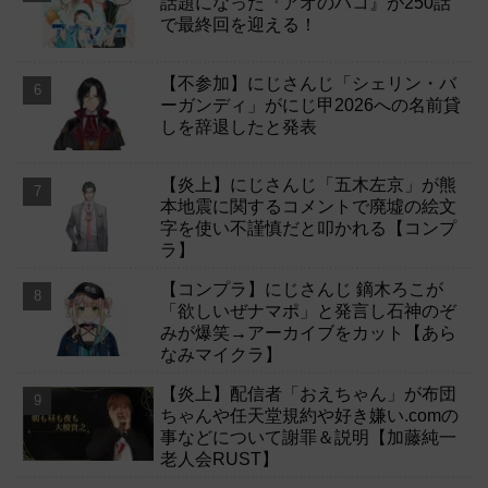
話題になった『アオのハコ』が250話
で最終回を迎える！
【不参加】にじさんじ「シェリン・バ
ーガンディ」がにじ甲2026への名前貸
しを辞退したと発表
【炎上】にじさんじ「五木左京」が熊
本地震に関するコメントで廃墟の絵文
字を使い不謹慎だと叩かれる【コンプ
ラ】
【コンプラ】にじさんじ 鏑木ろこが
「欲しいぜナマポ」と発言し石神のぞ
みが爆笑→アーカイブをカット【あら
なみマイクラ】
【炎上】配信者「おえちゃん」が布団
ちゃんや任天堂規約や好き嫌い.comの
事などについて謝罪＆説明【加藤純一
老人会RUST】