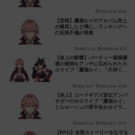
2025.12.19
53
【悲報】鷹嶺ルイのアルバム売上
が爆死したと噂に→ランキングへ
の反映不備が発覚
2025.12.11
2026.01.20
9
【炎上の影響】パーティー派閥優
遇の憶測をアンチに広められたホ
ロライブ「鷹嶺ルイ」「大神ミ
オ」がXで説明
2025.12.07
2025.12.08
64
【炎上】コードギアス宣伝アンバ
サダーのホロライブ「鷹嶺ルイ」
とルルーシュの背中合わせイラス
トが公開され叩かれる【vtuber
コラボ】
2025.11.13
2026.03.27
72
【RPG】全部ストーリーをなぞる