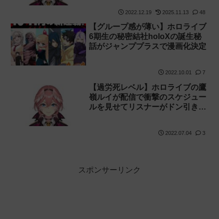
2022.12.19
2025.11.13
48
【グループ感が薄い】ホロライブ
6期生の秘密結社holoXの誕生秘
話がジャンププラスで漫画化決定
2022.10.01
7
【過労死レベル】ホロライブの鷹
嶺ルイが配信で衝撃のスケジュー
ルを見せてリスナーがドン引きし
てしまう
2022.07.04
3
スポンサーリンク