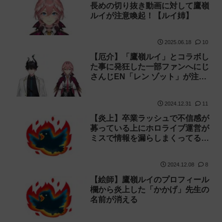
長めの切り抜き動画に対して鷹嶺
ルイが注意喚起！【ルイ姉】
2025.06.18
10
【厄介】「鷹嶺ルイ」とコラボし
た事に発狂した一部ファンへにじ
さんじEN「レン ゾット」が注意
喚起
2024.12.31
11
【炎上】卒業ラッシュで不信感が
募っている上にホロライブ運営が
ミスで情報を漏らしまくってるの
で叩かれる！
2024.12.08
8
【絵師】鷹嶺ルイのプロフィール
欄から炎上した「かかげ」先生の
名前が消える