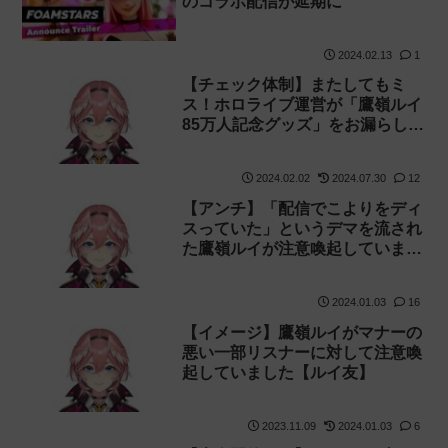
のコラボ配信が延期に
2024.02.13
1
【チェック体制】またしてもミ
ス！ホロライブ運営が「鷹嶺ルイ
85万人記念グッズ」をお漏らしし
てしまう
2024.02.02
2024.07.30
12
【アンチ】「配信でこよりをディ
スっていた」というデマを流され
た鷹嶺ルイが注意喚起していまし
た【ルイ姉】
2024.01.03
16
【イメージ】鷹嶺ルイがマナーの
悪い一部リスナーに対して注意喚
起していました【ルイ友】
2023.11.09
2024.01.03
6