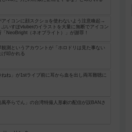
がアイコンに顔スクショを使わないよう注意喚起→
ぶいすぽvtuberのイラストを大量に無断でアイコン
NeoBright（ネオブライト）」が謝罪！
界観測というアカウントが「ホロドリは見た事ない
上げ叩かれる
ねね」が1stライブ前に耳から血を出し両耳難聴に
烏風亭らでん」の台湾特撮人形劇の配信が誤BANさ