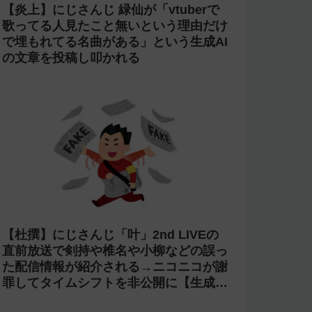
【炎上】にじさんじ 緑仙が「vtuberで
歌ってる人見たこと無いという理由だけ
で埋もれてる名曲がある」という生成AI
の文章を投稿し叩かれる
【杜撰】にじさんじ「叶」2nd LIVEの
直前放送で剣持や椎名や小柳などの誤っ
た配信情報が紹介される→ニコニコが謝
罪してタイムシフトを非公開に【生成
AI?】