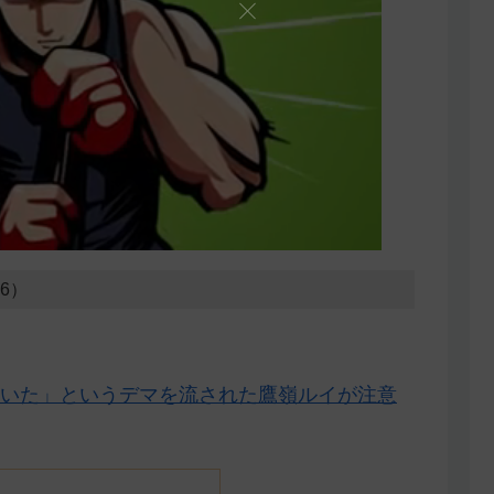
06）
いた」というデマを流された鷹嶺ルイが注意