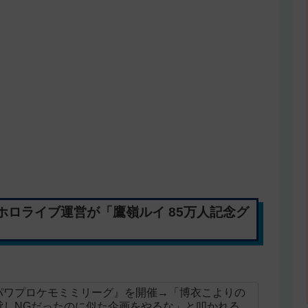
ロライブ運営が「鷹嶺ルイ 85万人記念グ
パワプロケモミミリーグ』を開催→「博衣こよりの
貸しNGだったのに似た企画をやるな」と叩かれる