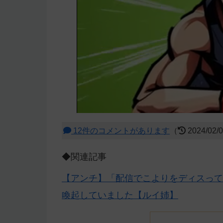
12件のコメントがあります
（
2024/02/
◆関連記事
【アンチ】「配信でこよりをディスって
喚起していました【ルイ姉】