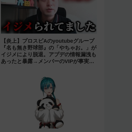
【炎上】プロスピAのyoutubeグループ
『名も無き野球部』の「やちゃお。」が
イジメにより脱退。アプデの情報漏洩も
あったと暴露→メンバーのVIPが事実無
根だと否定