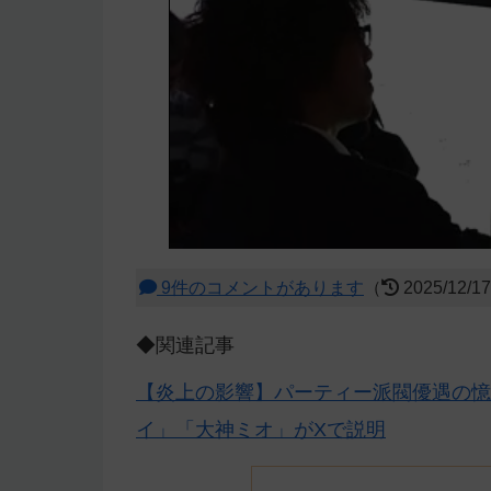
9件のコメントがあります
（
2025/12/1
◆関連記事
【炎上の影響】パーティー派閥優遇の憶
イ」「大神ミオ」がXで説明