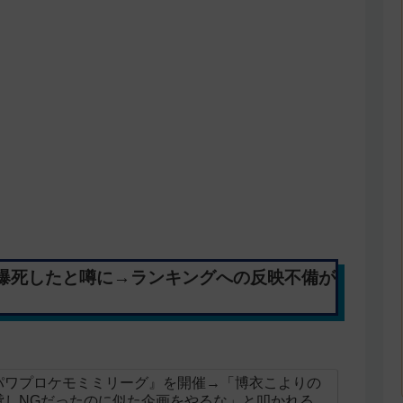
爆死したと噂に→ランキングへの反映不備が
パワプロケモミミリーグ』を開催→「博衣こよりの
貸しNGだったのに似た企画をやるな」と叩かれる