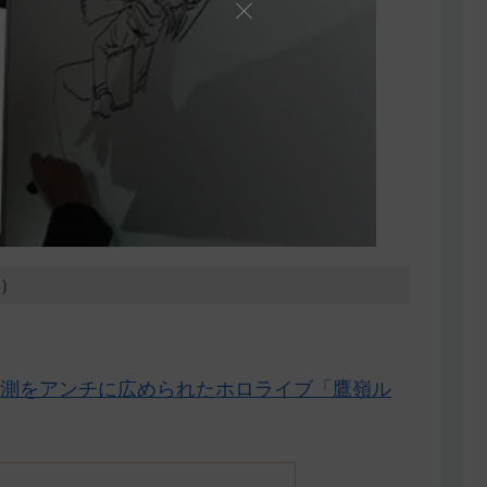
7）
測をアンチに広められたホロライブ「鷹嶺ル