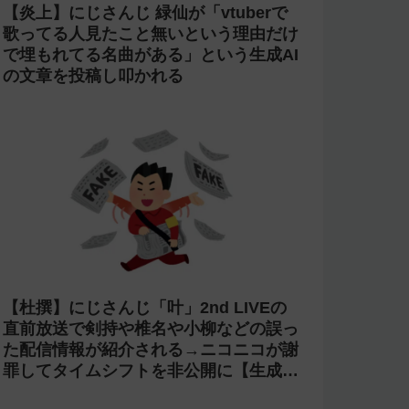
【炎上】にじさんじ 緑仙が「vtuberで
歌ってる人見たこと無いという理由だけ
で埋もれてる名曲がある」という生成AI
の文章を投稿し叩かれる
【杜撰】にじさんじ「叶」2nd LIVEの
直前放送で剣持や椎名や小柳などの誤っ
た配信情報が紹介される→ニコニコが謝
罪してタイムシフトを非公開に【生成
AI?】