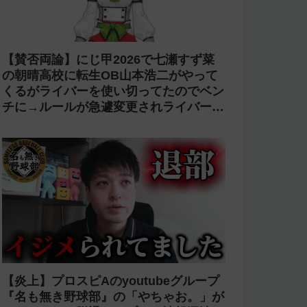
【賛否両論】にじ甲2026で七瀬すず菜
の朝晴高校に転生OB山本浩二がやって
くるがライバーを使い切ってたのでベン
チに→ルールが急遽変更されライバーの
転生が可能に
【炎上】プロスピAのyoutubeグループ
『名も無き野球部』の「やちゃお。」が