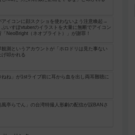
がアイコンに顔スクショを使わないよう注意喚起→
ぶいすぽvtuberのイラストを大量に無断でアイコン
NeoBright（ネオブライト）」が謝罪！
界観測というアカウントが「ホロドリは見た事ない
上げ叩かれる
ねね」が1stライブ前に耳から血を出し両耳難聴に
烏風亭らでん」の台湾特撮人形劇の配信が誤BANさ