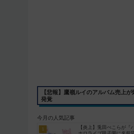
【悲報】鷹嶺ルイのアルバム売上が
発覚
今月の人気記事
【炎上】兎田ぺこらが『
ホロライブ甲子園に名前