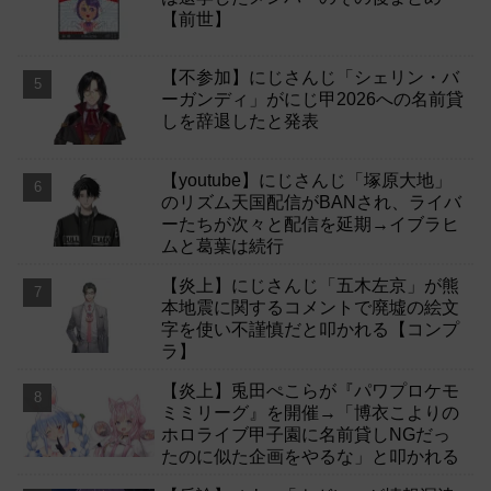
【前世】
【不参加】にじさんじ「シェリン・バ
ーガンディ」がにじ甲2026への名前貸
しを辞退したと発表
【youtube】にじさんじ「塚原大地」
のリズム天国配信がBANされ、ライバ
ーたちが次々と配信を延期→イブラヒ
ムと葛葉は続行
【炎上】にじさんじ「五木左京」が熊
本地震に関するコメントで廃墟の絵文
字を使い不謹慎だと叩かれる【コンプ
ラ】
【炎上】兎田ぺこらが『パワプロケモ
ミミリーグ』を開催→「博衣こよりの
ホロライブ甲子園に名前貸しNGだっ
たのに似た企画をやるな」と叩かれる