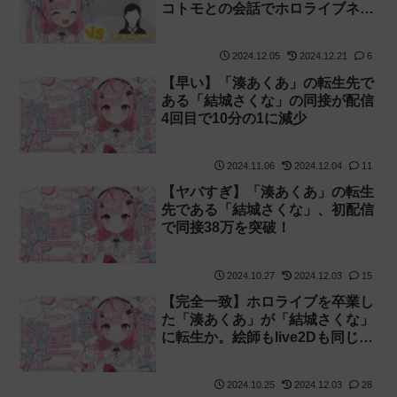
コトモとの会話でホロライブネタ
を披露！
2024.12.05
2024.12.21
6
【早い】「湊あくあ」の転生先で
ある「結城さくな」の同接が配信
4回目で10分の1に減少
2024.11.06
2024.12.04
11
【ヤバすぎ】「湊あくあ」の転生
先である「結城さくな」、初配信
で同接38万を突破！
2024.10.27
2024.12.03
15
【完全一致】ホロライブを卒業し
た「湊あくあ」が「結城さくな」
に転生か。絵師もlive2Dも同じ担
当者
2024.10.25
2024.12.03
28