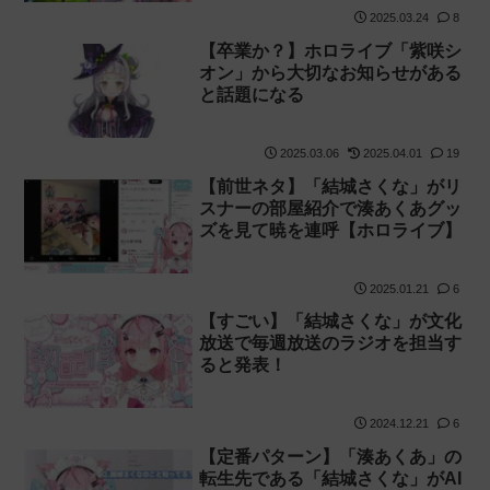
2025.03.24
8
【卒業か？】ホロライブ「紫咲シ
オン」から大切なお知らせがある
と話題になる
2025.03.06
2025.04.01
19
【前世ネタ】「結城さくな」がリ
スナーの部屋紹介で湊あくあグッ
ズを見て暁を連呼【ホロライブ】
2025.01.21
6
【すごい】「結城さくな」が文化
放送で毎週放送のラジオを担当す
ると発表！
2024.12.21
6
【定番パターン】「湊あくあ」の
転生先である「結城さくな」がAI