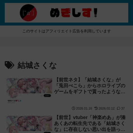
このサイトはアフィリエイト広告を利用しています
結城さくな
【前世ネタ】「結城さくな」が
「兎田ぺこら」からホロライブの
ゲームをギフトで貰ったような匂
わせ
2026.01.16
2026.02.12
37
【前世】vtuber「神楽めあ」が湊
あくあの転生先である「結城さく
な」に存在しない思い出を語って