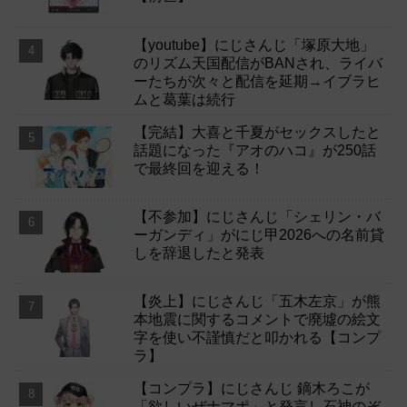
【youtube】にじさんじ「塚原大地」
のリズム天国配信がBANされ、ライバ
ーたちが次々と配信を延期→イブラヒ
ムと葛葉は続行
【完結】大喜と千夏がセックスしたと
話題になった『アオのハコ』が250話
で最終回を迎える！
【不参加】にじさんじ「シェリン・バ
ーガンディ」がにじ甲2026への名前貸
しを辞退したと発表
【炎上】にじさんじ「五木左京」が熊
本地震に関するコメントで廃墟の絵文
字を使い不謹慎だと叩かれる【コンプ
ラ】
【コンプラ】にじさんじ 鏑木ろこが
「欲しいぜナマポ」と発言し石神のぞ