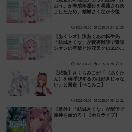
おう」が未成年淫行を暴露され炎
上したため、結城さくなが今後の
活動を調整！
2025.06.30
2025.09.24
23
【あくシオ】湊あくあの転生先
「結城さくな」が賛否雑談で紫咲
シオンの卒業と沙花叉クロヱの転
生先「雨海ルカ」について触れ
る！
2025.04.27
2025.04.28
31
【悲報】さくらみこが「（あくた
ん）を暁呼びするのは好きじゃな
い」と発言【ぺこみこ】
2025.04.06
2025.04.08
21
【意外】「結城さくな」が配信で
原神を始める！【ホロライブ】