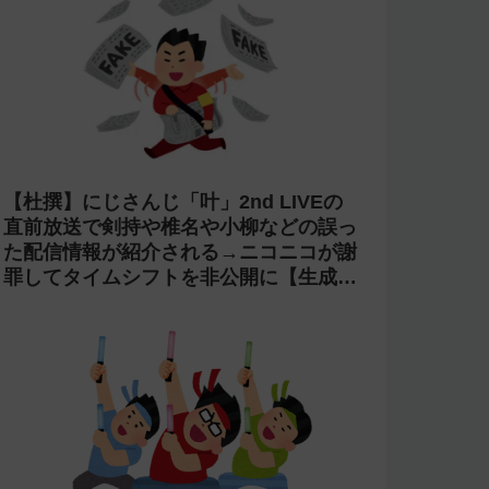
【杜撰】にじさんじ「叶」2nd LIVEの
直前放送で剣持や椎名や小柳などの誤っ
た配信情報が紹介される→ニコニコが謝
罪してタイムシフトを非公開に【生成
AI?】