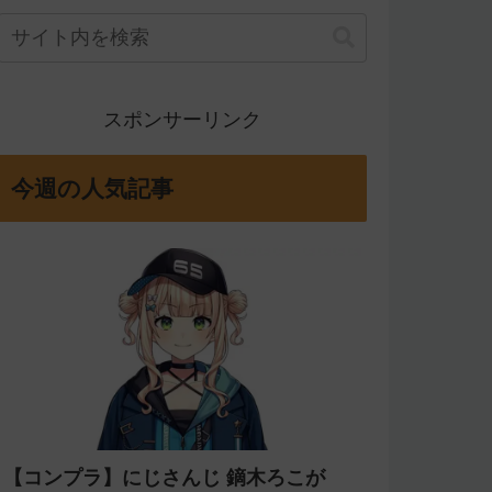
スポンサーリンク
今週の人気記事
【コンプラ】にじさんじ 鏑木ろこが