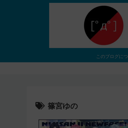
このブログにつ
篠宮ゆの