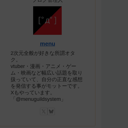
ブログ管理人
menu
2次元全般が好きな所謂オタ
ク。
vtuber・漫画・アニメ・ゲー
ム・映画など幅広い話題を取り
扱っていて、自分の正直な感想
を発信する事がモットーです。
Xもやっています。
「@menuguildsystem」