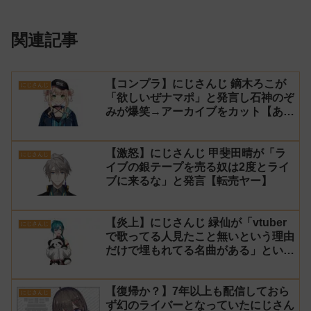
関連記事
【コンプラ】にじさんじ 鏑木ろこが
にじさんじ
「欲しいぜナマポ」と発言し石神のぞ
みが爆笑→アーカイブをカット【あら
なみマイクラ】
【激怒】にじさんじ 甲斐田晴が「ラ
にじさんじ
イブの銀テープを売る奴は2度とライ
ブに来るな」と発言【転売ヤー】
【炎上】にじさんじ 緑仙が「vtuber
にじさんじ
で歌ってる人見たこと無いという理由
だけで埋もれてる名曲がある」という
生成AIの文章を投稿し叩かれる
【復帰か？】7年以上も配信しておら
にじさんじ
ず幻のライバーとなっていたにじさん