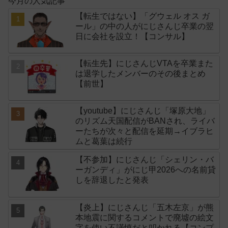
今月の人気記事
【転生ではない】「グウェル オス ガ
ール」の中の人がにじさんじ卒業の翌
日に会社を設立！【コンサル】
【転生先】にじさんじVTAを卒業また
は退学したメンバーのその後まとめ
【前世】
【youtube】にじさんじ「塚原大地」
のリズム天国配信がBANされ、ライバ
ーたちが次々と配信を延期→イブラヒ
ムと葛葉は続行
【不参加】にじさんじ「シェリン・バ
ーガンディ」がにじ甲2026への名前貸
しを辞退したと発表
【炎上】にじさんじ「五木左京」が熊
本地震に関するコメントで廃墟の絵文
字を使い不謹慎だと叩かれる【コンプ