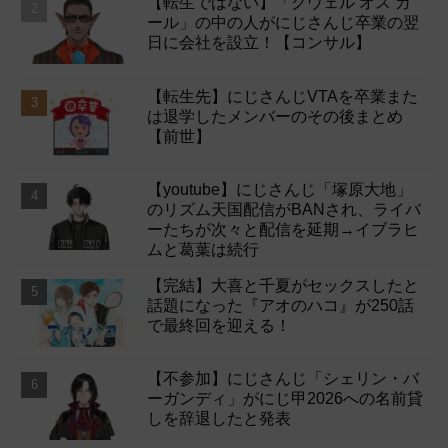
【転生ではない】「グウェル オス ガ
ール」の中の人がにじさんじ卒業の翌
日に会社を設立！【コンサル】
【転生先】にじさんじVTAを卒業また
は退学したメンバーのその後まとめ
【前世】
【youtube】にじさんじ「塚原大地」
のリズム天国配信がBANされ、ライバ
ーたちが次々と配信を延期→イブラヒ
ムと葛葉は続行
【完結】大喜と千夏がセックスしたと
話題になった『アオのハコ』が250話
で最終回を迎える！
【不参加】にじさんじ「シェリン・バ
ーガンディ」がにじ甲2026への名前貸
しを辞退したと発表