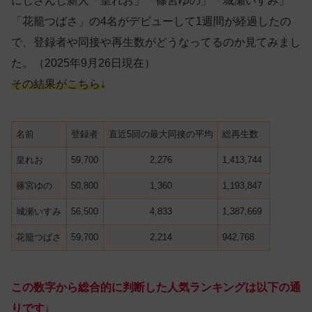
にじさんじ新人「皇れお」「篠宮ゆの」「城瀬いすみ」
「花籠つばさ」の4名がデビューして1週間が経過したの
で、登録者や同接や再生数がどうなってるのか見てみまし
た。（2025年9月26日現在）
その結果がこちら↓
名前
登録者
直近5回の最大同接の平均
総再生数
皇れお
59,700
2,276
1,413,744
篠宮ゆの
50,800
1,360
1,193,847
城瀬いすみ
56,500
4,833
1,387,669
花籠つばさ
59,700
2,214
942,768
この数字から総合的に判断した人気ランキングは以下の通
りです↓