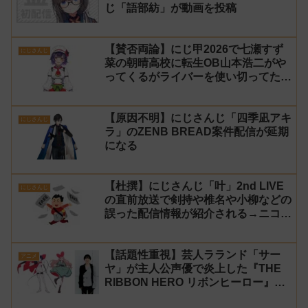
じ「語部紡」が動画を投稿
【賛否両論】にじ甲2026で七瀬すず
にじさんじ
菜の朝晴高校に転生OB山本浩二がや
ってくるがライバーを使い切ってたの
でベンチに→ルールが急遽変更されラ
イバーの転生が可能に
【原因不明】にじさんじ「四季凪アキ
にじさんじ
ラ」のZENB BREAD案件配信が延期
になる
【杜撰】にじさんじ「叶」2nd LIVE
にじさんじ
の直前放送で剣持や椎名や小柳などの
誤った配信情報が紹介される→ニコニ
コが謝罪してタイムシフトを非公開に
【生成AI?】
【話題性重視】芸人ラランド「サー
アニメ
ヤ」が主人公声優で炎上した『THE
RIBBON HERO リボンヒーロー』に
にじさんじvtuber「月ノ美兎」「ル