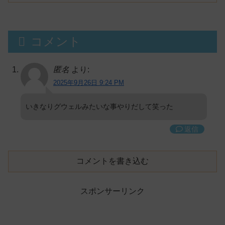
ンルン」「でびでび・でびる」が出
演！
コメント
匿名
より:
2025年9月26日 9:24 PM
いきなりグウェルみたいな事やりだして笑った
返信
コメントを書き込む
スポンサーリンク