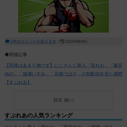
1件のコメントがあります
（
2025/09/26）
◆関連記事
【同接はあまり伸びず】にじさんじ新人「皇れお」「篠宮
ゆの」「城瀬いすみ」「花籠つばさ」の初配信を見た感想
【すぷれあ】
目次
すぷれあの人気ランキング