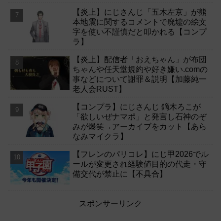
【炎上】にじさんじ「五木左京」が熊
本地震に関するコメントで廃墟の絵文
字を使い不謹慎だと叩かれる【コンプ
ラ】
【炎上】配信者「おえちゃん」が布団
ちゃんや任天堂規約や好き嫌い.comの
事などについて謝罪＆説明【加藤純一
老人会RUST】
【コンプラ】にじさんじ 鏑木ろこが
「欲しいぜナマポ」と発言し石神のぞ
みが爆笑→アーカイブをカット【あら
なみマイクラ】
【フレンのパリコレ】にじ甲2026でル
ールが変更され経験値目的の代走・守
備交代が禁止に【不具合】
スポンサーリンク