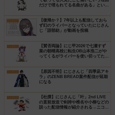
だけで埋もれてる名曲がある」という
生成AIの文章を投稿し叩かれる
【復帰か？】7年以上も配信しておら
にじさんじ
ず幻のライバーとなっていたにじさん
じ「語部紡」が動画を投稿
【賛否両論】にじ甲2026で七瀬すず
にじさんじ
菜の朝晴高校に転生OB山本浩二がや
ってくるがライバーを使い切ってたの
でベンチに→ルールが急遽変更されラ
イバーの転生が可能に
【原因不明】にじさんじ「四季凪アキ
にじさんじ
ラ」のZENB BREAD案件配信が延期
になる
【杜撰】にじさんじ「叶」2nd LIVE
にじさんじ
の直前放送で剣持や椎名や小柳などの
誤った配信情報が紹介される→ニコニ
コが謝罪してタイムシフトを非公開に