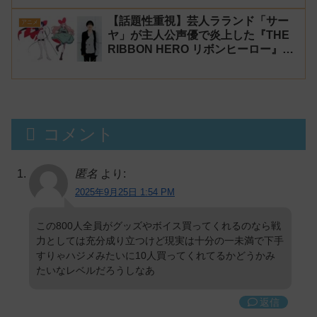
【生成AI?】
【話題性重視】芸人ラランド「サー
アニメ
ヤ」が主人公声優で炎上した『THE
RIBBON HERO リボンヒーロー』に
にじさんじvtuber「月ノ美兎」「ル
ンルン」「でびでび・でびる」が出
演！
コメント
匿名
より:
2025年9月25日 1:54 PM
この800人全員がグッズやボイス買ってくれるのなら戦
力としては充分成り立つけど現実は十分の一未満で下手
すりゃハジメみたいに10人買ってくれてるかどうかみ
たいなレベルだろうしなあ
返信