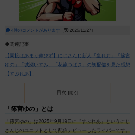
4件のコメントがあります
（
2025/11/27）
◆関連記事
【同接はあまり伸びず】にじさんじ新人「皇れお」「篠宮
ゆの」「城瀬いすみ」「花籠つばさ」の初配信を見た感想
【すぷれあ】
目次
「篠宮ゆの」とは
「篠宮ゆの」は2025年9月19日に『すぷれあ』というにじ
さんじのユニットとして配信デビューしたライバーです。