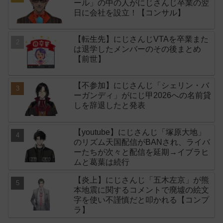
ール」の中の人がにじさんじ卒業の翌
日に会社を設立！【コンサル】
【転生先】にじさんじVTAを卒業また
は退学したメンバーのその後まとめ
【前世】
【不参加】にじさんじ「シェリン・バ
ーガンディ」がにじ甲2026への名前貸
しを辞退したと発表
【youtube】にじさんじ「塚原大地」
のリズム天国配信がBANされ、ライバ
ーたちが次々と配信を延期→イブラヒ
ムと葛葉は続行
【炎上】にじさんじ「五木左京」が熊
本地震に関するコメントで廃墟の絵文
字を使い不謹慎だと叩かれる【コンプ
ラ】