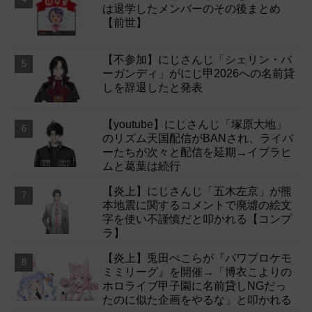
は退学したメンバーのその後まとめ
【前世】
【不参加】にじさんじ「シェリン・バ
ーガンディ」がにじ甲2026への名前貸
しを辞退したと発表
【youtube】にじさんじ「塚原大地」
のリズム天国配信がBANされ、ライバ
ーたちが次々と配信を延期→イブラヒ
ムと葛葉は続行
【炎上】にじさんじ「五木左京」が熊
本地震に関するコメントで廃墟の絵文
字を使い不謹慎だと叩かれる【コンプ
ラ】
【炎上】兎田ぺこらが『パワプロケモ
ミミリーグ』を開催→「博衣こよりの
ホロライブ甲子園に名前貸しNGだっ
たのに似た企画をやるな」と叩かれる