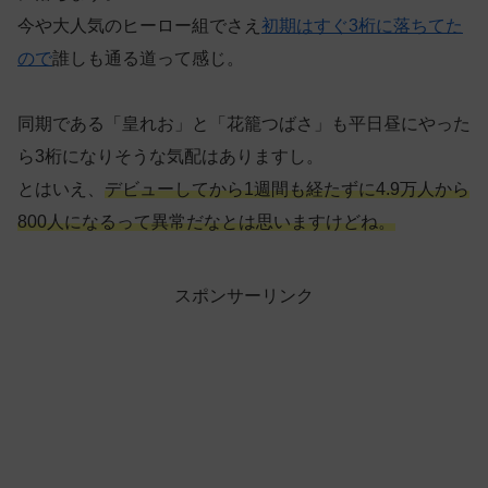
今や大人気のヒーロー組でさえ
初期はすぐ3桁に落ちてた
ので
誰しも通る道って感じ。
同期である「皇れお」と「花籠つばさ」も平日昼にやった
ら3桁になりそうな気配はありますし。
とはいえ、
デビューしてから1週間も経たずに4.9万人から
800人になるって異常だなとは思いますけどね。
スポンサーリンク