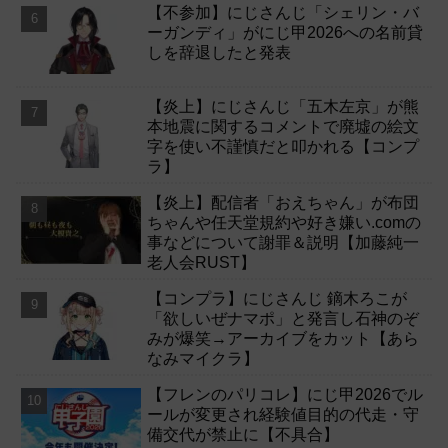
【不参加】にじさんじ「シェリン・バ
ーガンディ」がにじ甲2026への名前貸
しを辞退したと発表
【炎上】にじさんじ「五木左京」が熊
本地震に関するコメントで廃墟の絵文
字を使い不謹慎だと叩かれる【コンプ
ラ】
【炎上】配信者「おえちゃん」が布団
ちゃんや任天堂規約や好き嫌い.comの
事などについて謝罪＆説明【加藤純一
老人会RUST】
【コンプラ】にじさんじ 鏑木ろこが
「欲しいぜナマポ」と発言し石神のぞ
みが爆笑→アーカイブをカット【あら
なみマイクラ】
【フレンのパリコレ】にじ甲2026でル
ールが変更され経験値目的の代走・守
備交代が禁止に【不具合】