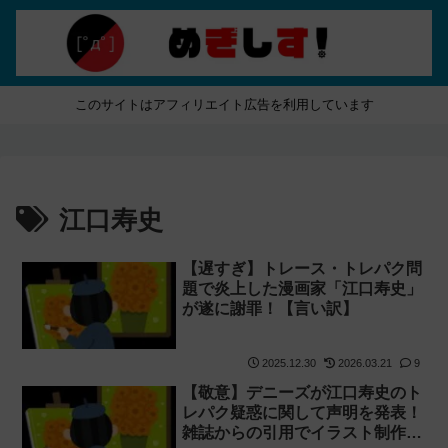
このサイトはアフィリエイト広告を利用しています
江口寿史
【遅すぎ】トレース・トレパク問
題で炎上した漫画家「江口寿史」
が遂に謝罪！【言い訳】
2025.12.30
2026.03.21
9
【敬意】デニーズが江口寿史のト
レパク疑惑に関して声明を発表！
雑誌からの引用でイラスト制作を