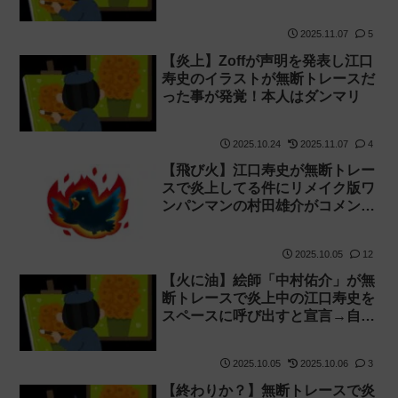
した事が発覚！
2025.11.07
5
【炎上】Zoffが声明を発表し江口
寿史のイラストが無断トレースだ
った事が発覚！本人はダンマリ
2025.10.24
2025.11.07
4
【飛び火】江口寿史が無断トレー
スで炎上してる件にリメイク版ワ
ンパンマンの村田雄介がコメント
して叩かれる
2025.10.05
12
【火に油】絵師「中村佑介」が無
断トレースで炎上中の江口寿史を
スペースに呼び出すと宣言→自分
で謝罪しろと叩かれる
2025.10.05
2025.10.06
3
【終わりか？】無断トレースで炎