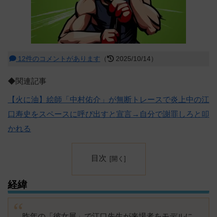
12件のコメントがあります
（
2025/10/14）
◆関連記事
【火に油】絵師「中村佑介」が無断トレースで炎上中の江
口寿史をスペースに呼び出すと宣言→自分で謝罪しろと叩
かれる
目次
経緯
昨年の「彼女展」で江口先生が来場者をモデルに