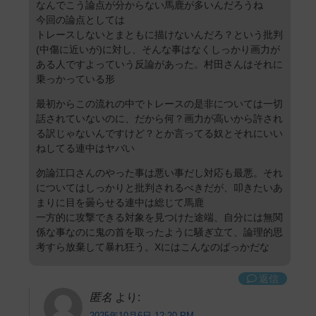
なんでこう論点が分からない馬鹿が多いんだろうね
今回の論点としては
トレースしないとまともに描けないんだろ？という批判
(中傷に近いが)に対し、そんな事はなくしっかり画力が
ある人ですよっていう反論があった。村田さんはそれに
乗っかっている形
最初からこの流れの中でトレースの是非については一切
話されていないのに、だから何？画力が高いから許され
る訳じゃないんですけど？とか言ってる奴とそれにいい
ねしてる連中はヤバい
勿論江口さんのやった事は悪い事だし対応も最悪。それ
についてはしっかりと批判されるべきだが、叩きたいあ
まりに目を曇らせる連中は総じて馬鹿
一方的に攻撃できる対象を見つけた途端、自分には無関
係な事なのに鬼の首を取ったように騒ぎ立て、論理的思
考すら放棄して暴れ狂う。Xにはこんなのばっかだな
返信
匿名
より:
2025年10月6日 12:20 PM