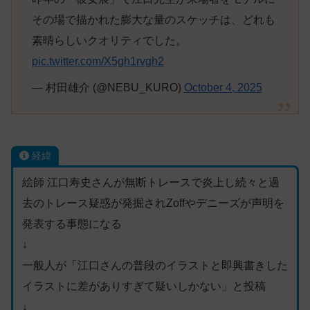
その場で描かれた膨大な量のスケッチは、どれも
素晴らしいクオリティでした。
pic.twitter.com/X5gh1rvgh2
— 村田雄介 (@NEBU_KURO)
October 4, 2025
経緯
絵師 江口寿史さんが無断トレースで炎上し続々と過
去のトレース疑惑が発掘されZoffやデニーズが声明を
発表する事態になる
↓
一般人が「江口さんの普段のイラストと即興書きした
イラストに差がありすぎて疑いしかない」と投稿
↓