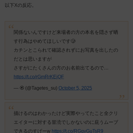
以下Xの反応。
関係ないんですけど来場者の方の本名を隠さず晒
す行為はやめてほしいです🥲
カチンとこられて確認されずにお写真を出したの
だとは思いますが
さすがにたくさんの方のお名前出てるので…
https://t.co/rGmRrKEjQF
— 🏵 (@Tagetes_su)
October 5, 2025
描けるのはわかったけど実際やってたこと全クリ
エイターに対する冒涜でしかないのに庇うムーブ
できるのすげーw
https://t.co/RGqvGuTsR9