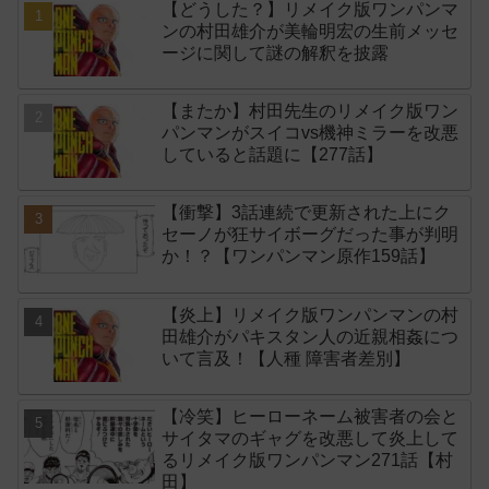
【どうした？】リメイク版ワンパンマ
ンの村田雄介が美輪明宏の生前メッセ
ージに関して謎の解釈を披露
【またか】村田先生のリメイク版ワン
パンマンがスイコvs機神ミラーを改悪
していると話題に【277話】
【衝撃】3話連続で更新された上にク
セーノが狂サイボーグだった事が判明
か！？【ワンパンマン原作159話】
【炎上】リメイク版ワンパンマンの村
田雄介がパキスタン人の近親相姦につ
いて言及！【人種 障害者差別】
【冷笑】ヒーローネーム被害者の会と
サイタマのギャグを改悪して炎上して
るリメイク版ワンパンマン271話【村
田】