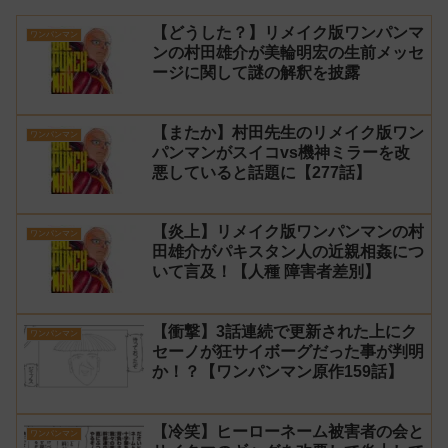
【どうした？】リメイク版ワンパンマ
ワンパンマン
ンの村田雄介が美輪明宏の生前メッセ
ージに関して謎の解釈を披露
【またか】村田先生のリメイク版ワン
ワンパンマン
パンマンがスイコvs機神ミラーを改
悪していると話題に【277話】
【炎上】リメイク版ワンパンマンの村
ワンパンマン
田雄介がパキスタン人の近親相姦につ
いて言及！【人種 障害者差別】
【衝撃】3話連続で更新された上にク
ワンパンマン
セーノが狂サイボーグだった事が判明
か！？【ワンパンマン原作159話】
【冷笑】ヒーローネーム被害者の会と
ワンパンマン