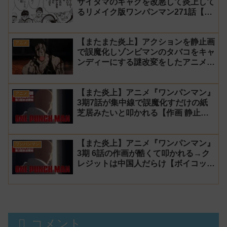
サイタマのギャグを改悪して炎上して
るリメイク版ワンパンマン271話【村
田】
【またまた炎上】アクションを静止画
アニメ
で誤魔化しゾンビマンのタバコをキャ
ンディーにする謎改変をしたアニメ
『ワンパンマン』3期10話【修正前】
【また炎上】アニメ『ワンパンマン』
アニメ
3期7話が集中線で誤魔化すだけの紙
芝居みたいと叩かれる【作画 静止
画】
【また炎上】アニメ『ワンパンマン』
ワンパンマン
3期 6話の作画が酷くて叩かれる→ク
レジットは中国人だらけ【ボイコッ
ト】
コメント