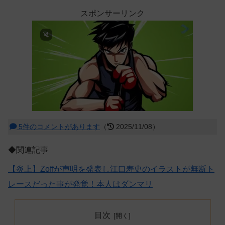
スポンサーリンク
5件のコメントがあります
（
2025/11/08）
◆関連記事
【炎上】Zoffが声明を発表し江口寿史のイラストが無断ト
レースだった事が発覚！本人はダンマリ
目次