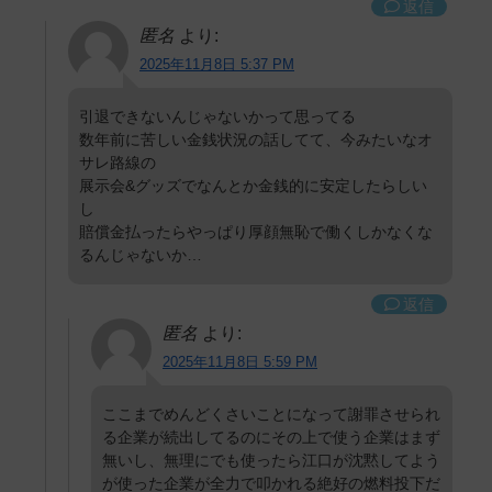
返信
匿名
より:
2025年11月8日 5:37 PM
引退できないんじゃないかって思ってる
数年前に苦しい金銭状況の話してて、今みたいなオ
サレ路線の
展示会&グッズでなんとか金銭的に安定したらしい
し
賠償金払ったらやっぱり厚顔無恥で働くしかなくな
るんじゃないか…
返信
匿名
より:
2025年11月8日 5:59 PM
ここまでめんどくさいことになって謝罪させられ
る企業が続出してるのにその上で使う企業はまず
無いし、無理にでも使ったら江口が沈黙してよう
が使った企業が全力で叩かれる絶好の燃料投下だ