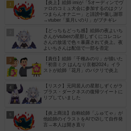
【炎上】絵師 imiが「5オーディンでヴ
ァロのコミュ大会に参加するのはクソ
つまらんオナニー」と誹謗中傷し謝罪
→vtuber「葉月いのり」がブチギレ
【どっちもどっち感】絵師の夜よいち
さんがvtuberの星那しずくにコレコレ
さんの放送で色々暴露されて炎上。夜
よいちさんは配信で一部を否定
【責任】絵師「千種みのり」が描いた
『初音ミク はんなり京都2024』イラ
ストが絵師「花月」のパクリで炎上
【リスク】元同居人の星那しずくがラ
プラス・ダークネスの復帰ツイートに
リプしていました
【炎上商法】自称絵師「ふゅてゃ」が
他絵師のイラストをAIでi2iして自作発
言→本人は開き直り