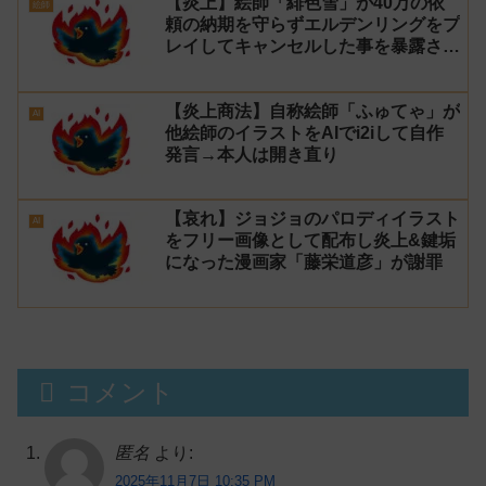
【炎上】絵師「緋色雪」が40万の依
絵師
頼の納期を守らずエルデンリングをプ
レイしてキャンセルした事を暴露され
叩かれる【イラストレーター】
【炎上商法】自称絵師「ふゅてゃ」が
AI
他絵師のイラストをAIでi2iして自作
発言→本人は開き直り
【哀れ】ジョジョのパロディイラスト
AI
をフリー画像として配布し炎上&鍵垢
になった漫画家「藤栄道彦」が謝罪
コメント
匿名
より:
2025年11月7日 10:35 PM