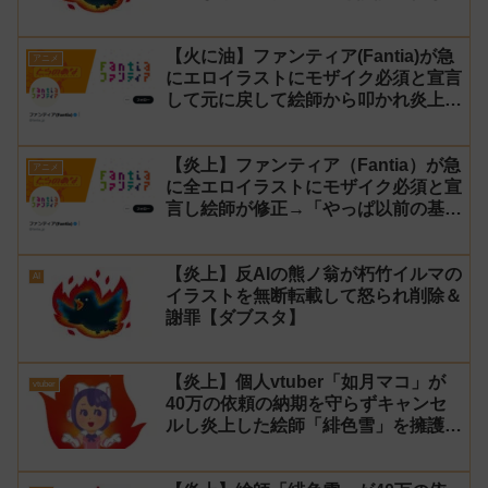
罪→vtuber「葉月いのり」がブチギ
レ
【火に油】ファンティア(Fantia)が急
アニメ
にエロイラストにモザイク必須と宣言
して元に戻して絵師から叩かれ炎上し
た件について長文で言い訳！【警察】
【炎上】ファンティア（Fantia）が急
アニメ
に全エロイラストにモザイク必須と宣
言し絵師が修正→「やっぱ以前の基準
に戻す」と言い出し叩かれる
【炎上】反AIの熊ノ翁が朽竹イルマの
AI
イラストを無断転載して怒られ削除＆
謝罪【ダブスタ】
【炎上】個人vtuber「如月マコ」が
vtuber
40万の依頼の納期を守らずキャンセ
ルし炎上した絵師「緋色雪」を擁護＆
依頼人を批判して叩かれる