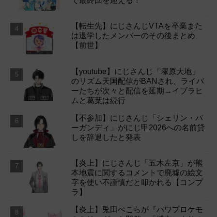
で最終回を迎える！
【転生先】にじさんじVTAを卒業また
は退学したメンバーのその後まとめ
【前世】
【youtube】にじさんじ「塚原大地」
のリズム天国配信がBANされ、ライバ
ーたちが次々と配信を延期→イブラヒ
ムと葛葉は続行
【不参加】にじさんじ「シェリン・バ
ーガンディ」がにじ甲2026への名前貸
しを辞退したと発表
【炎上】にじさんじ「五木左京」が熊
本地震に関するコメントで廃墟の絵文
字を使い不謹慎だと叩かれる【コンプ
ラ】
【炎上】兎田ぺこらが『パワプロケモ