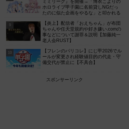
ミミリーグ』を開催→「博衣こよりの
ホロライブ甲子園に名前貸しNGだっ
たのに似た企画をやるな」と叩かれる
【炎上】配信者「おえちゃん」が布団
ちゃんや任天堂規約や好き嫌い.comの
事などについて謝罪＆説明【加藤純一
老人会RUST】
【フレンのパリコレ】にじ甲2026でル
ールが変更され経験値目的の代走・守
備交代が禁止に【不具合】
スポンサーリンク