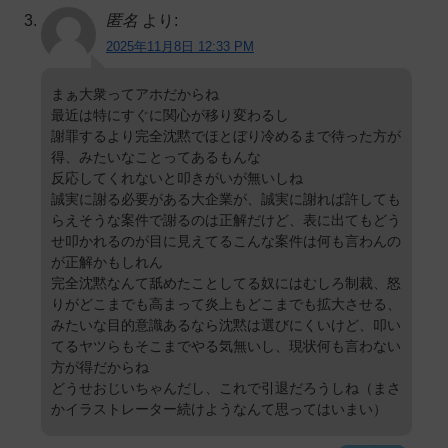
匿名
より:
2025年11月8日 12:33 PM
まぁ大衆ってアホだからね
最近は特にすぐに関心が移り変わるし
謝罪するより完全沈黙でほとぼり冷めるまで待った方が
得、みたいなことってあるもんな
反応してくれないと叩きがいが無いしね
誠実に謝る必要がある大企業が、誠実に謝れば許しても
らえそうな案件で謝るのは正解だけど、表に出てもどう
せ叩かれるのが目に見えてるこんな案件は何も言わんの
が正解かもしれん
完全沈黙なんて舐めたことしてる奴にはむしろ制裁、怒
りがどこまでも高まって炎上もどこまでも拡大させる、
みたいな目的意識あるなら沈黙は選びにくいけど、叩い
てるヤツらもそこまでやる気無いし、現状何も言わない
方が得だからね
どうせおじいちゃんだし、これで引退だろうしね（まさ
かイラストレーター続けようなんて思ってはいまい）