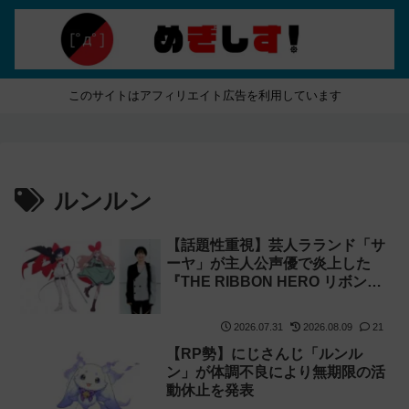
このサイトはアフィリエイト広告を利用しています
ルンルン
【話題性重視】芸人ラランド「サ
ーヤ」が主人公声優で炎上した
『THE RIBBON HERO リボンヒ
ーロー』ににじさんじvtuber「月
ノ美兎」「ルンルン」「でびで
2026.07.31
2026.08.09
21
び・でびる」が出演！
【RP勢】にじさんじ「ルンル
ン」が体調不良により無期限の活
動休止を発表