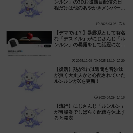
ンルン」の3Dお披露目配信の日
程だけは他のあやかきメンバーと
違います
2026.03.06
8
【デマでは？】暴露系として有名
な「デスドル」がにじさんじ「ル
ンルン」の暴露をして話題になる
がソースが弱い
2025.12.09
2025.12.10
20
【復活】熱が出て1週間も音沙汰
が無く大丈夫かと心配されていた
ルンルンがXを更新！
2025.04.29
18
【流行】にじさんじ「ルンルン」
が胃腸炎でしばらく配信を休止す
ると発表