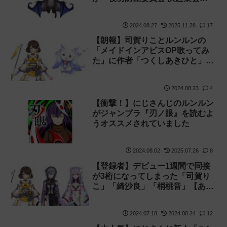
を実施！【でび様】
2024.08.27
2025.11.28
17
【朗報】司賀りことルンルンの
「メイドインアビスOP歌ってみ
た」に作者「つくしあきひと」が
反応！
2024.08.23
4
【衝撃！】にじさんじのルンルン
がジャンプラ『刃ノ眼』を読むよ
うオススメされていました
2024.08.02
2025.07.26
8
【登録者】デビュー1週間で同接
が3桁になってしまった「司賀り
こ」「綺沙良」「梢桃音」【あや
かき】
2024.07.18
2024.08.24
12