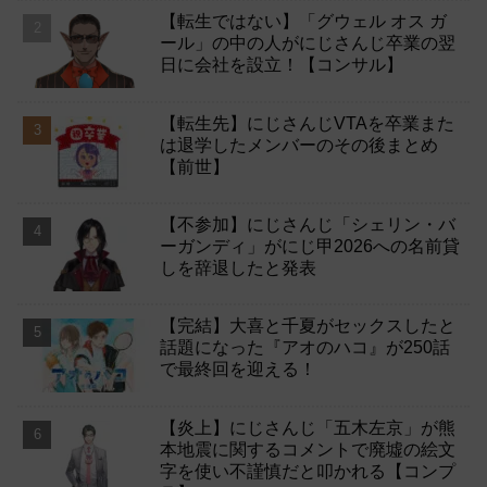
【転生ではない】「グウェル オス ガ
ール」の中の人がにじさんじ卒業の翌
日に会社を設立！【コンサル】
【転生先】にじさんじVTAを卒業また
は退学したメンバーのその後まとめ
【前世】
【不参加】にじさんじ「シェリン・バ
ーガンディ」がにじ甲2026への名前貸
しを辞退したと発表
【完結】大喜と千夏がセックスしたと
話題になった『アオのハコ』が250話
で最終回を迎える！
【炎上】にじさんじ「五木左京」が熊
本地震に関するコメントで廃墟の絵文
字を使い不謹慎だと叩かれる【コンプ