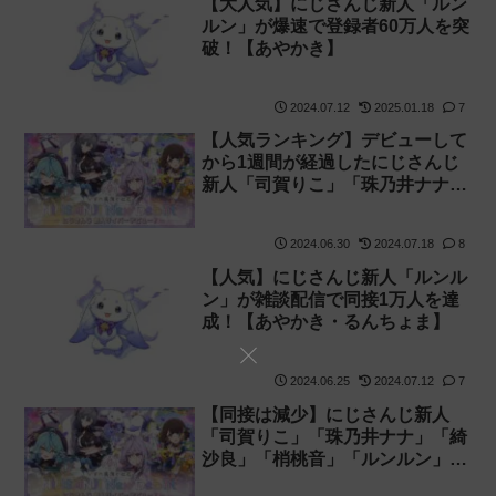
【大人気】にじさんじ新人「ルン
ルン」が爆速で登録者60万人を突
破！【あやかき】
2024.07.12
2025.01.18
7
【人気ランキング】デビューして
から1週間が経過したにじさんじ
新人「司賀りこ」「珠乃井ナナ」
「綺沙良」「梢桃音」「ルンル
ン」の登録者・同接・再生数を比
2024.06.30
2024.07.18
8
較してみた【あやかき】
【人気】にじさんじ新人「ルンル
ン」が雑談配信で同接1万人を達
成！【あやかき・るんちょま】
2024.06.25
2024.07.12
7
【同接は減少】にじさんじ新人
「司賀りこ」「珠乃井ナナ」「綺
沙良」「梢桃音」「ルンルン」の
初配信を見た感想【あやかき】