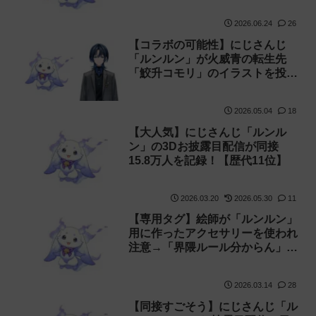
2026.06.24
26
【コラボの可能性】にじさんじ
「ルンルン」が火威青の転生先
「鮫升コモリ」のイラストを投稿
【匂わせ】
2026.05.04
18
【大人気】にじさんじ「ルンル
ン」の3Dお披露目配信が同接
15.8万人を記録！【歴代11位】
2026.03.20
2026.05.30
11
【専用タグ】絵師が「ルンルン」
用に作ったアクセサリーを使われ
注意→「界隈ルール分からん」と
話題に
2026.03.14
28
【同接すごそう】にじさんじ「ル