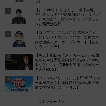
ラ】
【youtube】にじさんじ「塚原大地」
のリズム天国配信がBANされ、ライバ
ーたちが次々と配信を延期→イブラヒ
ムと葛葉は続行
【コンプラ】にじさんじ 鏑木ろこが
「欲しいぜナマポ」と発言し石神のぞ
みが爆笑→アーカイブをカット【あら
なみマイクラ】
【炎上】配信者「おえちゃん」が布団
ちゃんや任天堂規約や好き嫌い.comの
事などについて謝罪＆説明【加藤純一
老人会RUST】
【フレンのパリコレ】にじ甲2026でル
ールが変更され経験値目的の代走・守
備交代が禁止に【不具合】
スポンサーリンク