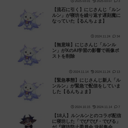
2025.03.01
2025.03.07
3
【流石に引く】にじさんじ「ルン
ルン」が寝坊を繰り返す遅刻魔に
なっていた【るんちょま】
2024.11.24
34
【無意味】にじさんじ「ルンル
ン」がXのAI学習の影響で画像ポ
ストを削除
2024.11.14
2024.11.24
13
【緊急事態】にじさんじ新人「ル
ンルン」が緊急で配信をしていま
した【るんちょま】
2024.10.15
2024.11.14
7
【18人】ルンルンとのコラボ配信
に寝坊した「でびでび・でびる」
が『寝坊防止委員会 決起集会』