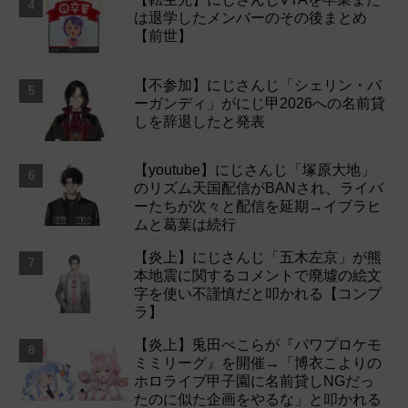
は退学したメンバーのその後まとめ
【前世】
【不参加】にじさんじ「シェリン・バ
ーガンディ」がにじ甲2026への名前貸
しを辞退したと発表
【youtube】にじさんじ「塚原大地」
のリズム天国配信がBANされ、ライバ
ーたちが次々と配信を延期→イブラヒ
ムと葛葉は続行
【炎上】にじさんじ「五木左京」が熊
本地震に関するコメントで廃墟の絵文
字を使い不謹慎だと叩かれる【コンプ
ラ】
【炎上】兎田ぺこらが『パワプロケモ
ミミリーグ』を開催→「博衣こよりの
ホロライブ甲子園に名前貸しNGだっ
たのに似た企画をやるな」と叩かれる