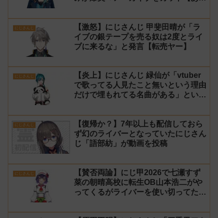
なみマイクラ】
【激怒】にじさんじ 甲斐田晴が「ラ
にじさんじ
イブの銀テープを売る奴は2度とライ
ブに来るな」と発言【転売ヤー】
【炎上】にじさんじ 緑仙が「vtuber
にじさんじ
で歌ってる人見たこと無いという理由
だけで埋もれてる名曲がある」という
生成AIの文章を投稿し叩かれる
【復帰か？】7年以上も配信しておら
にじさんじ
ず幻のライバーとなっていたにじさん
じ「語部紡」が動画を投稿
【賛否両論】にじ甲2026で七瀬すず
にじさんじ
菜の朝晴高校に転生OB山本浩二がや
ってくるがライバーを使い切ってたの
でベンチに→ルールが急遽変更されラ
イバーの転生が可能に