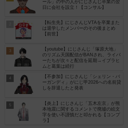
ール」の中の人がにじさんじ卒業の翌
日に会社を設立！【コンサル】
【転生先】にじさんじVTAを卒業また
は退学したメンバーのその後まとめ
【前世】
【youtube】にじさんじ「塚原大地」
のリズム天国配信がBANされ、ライバ
ーたちが次々と配信を延期→イブラヒ
ムと葛葉は続行
【不参加】にじさんじ「シェリン・バ
ーガンディ」がにじ甲2026への名前貸
しを辞退したと発表
【炎上】にじさんじ「五木左京」が熊
本地震に関するコメントで廃墟の絵文
字を使い不謹慎だと叩かれる【コンプ
ラ】