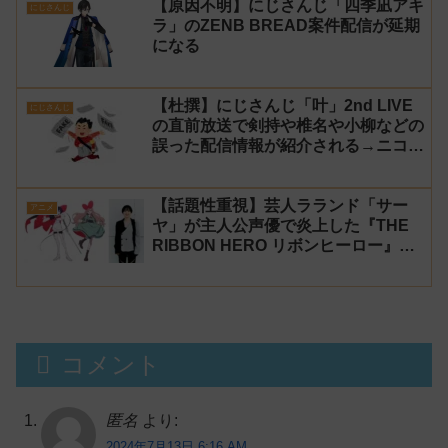
【原因不明】にじさんじ「四季凪アキ
にじさんじ
ラ」のZENB BREAD案件配信が延期
になる
【杜撰】にじさんじ「叶」2nd LIVE
にじさんじ
の直前放送で剣持や椎名や小柳などの
誤った配信情報が紹介される→ニコニ
コが謝罪してタイムシフトを非公開に
【生成AI?】
【話題性重視】芸人ラランド「サー
アニメ
ヤ」が主人公声優で炎上した『THE
RIBBON HERO リボンヒーロー』に
にじさんじvtuber「月ノ美兎」「ル
ンルン」「でびでび・でびる」が出
演！
コメント
匿名
より:
2024年7月13日 6:16 AM