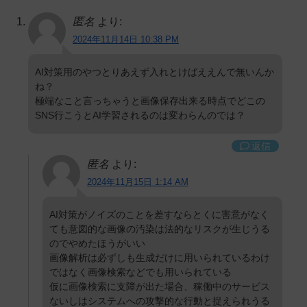
匿名
より:
2024年11月14日 10:38 PM
AI対策用のやつとりあえず入れとけばええんで無いんか
ね？
極端なこと言っちゃうと画像保存出来る時点でどこの
SNS行こうとAI学習されるのは変わらんのでは？
返信
匿名
より:
2024年11月15日 1:14 AM
AI対策がノイズのことを差すならとくに害意がなく
ても意図的な画像の汚染は法的なリスクが生じうる
のでやめたほうがいい
画像解析は必ずしも生成だけに用いられているわけ
ではなく画像検索などでも用いられている
仮に画像検索に支障が出た場合、稼働中のサービス
ないしはシステムへの攻撃的な行動と捉えられうる