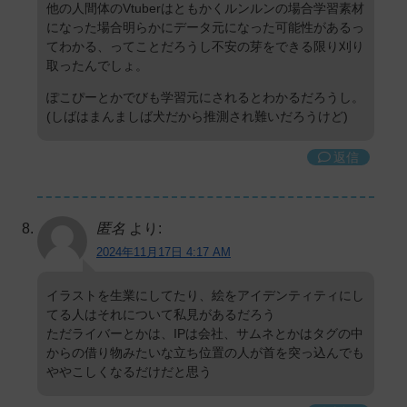
他の人間体のVtuberはともかくルンルンの場合学習素材
になった場合明らかにデータ元になった可能性があるっ
てわかる、ってことだろうし不安の芽をできる限り刈り
取ったんでしょ。
ぽこぴーとかでびも学習元にされるとわかるだろうし。
(しばはまんましば犬だから推測され難いだろうけど)
返信
匿名
より:
2024年11月17日 4:17 AM
イラストを生業にしてたり、絵をアイデンティティにし
てる人はそれについて私見があるだろう
ただライバーとかは、IPは会社、サムネとかはタグの中
からの借り物みたいな立ち位置の人が首を突っ込んでも
ややこしくなるだけだと思う