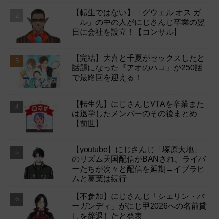
【転生ではない】「グウェル オス ガ
ール」の中の人がにじさんじ卒業の翌
日に会社を設立！【コンサル】
【完結】大喜と千夏がセックスしたと
話題になった『アオのハコ』が250話
で最終回を迎える！
【転生先】にじさんじVTAを卒業また
は退学したメンバーのその後まとめ
【前世】
【youtube】にじさんじ「塚原大地」
のリズム天国配信がBANされ、ライバ
ーたちが次々と配信を延期→イブラヒ
ムと葛葉は続行
【不参加】にじさんじ「シェリン・バ
ーガンディ」がにじ甲2026への名前貸
しを辞退したと発表