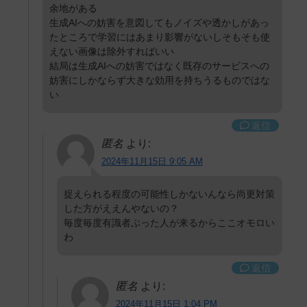
余地がある
生成AIへの妨害を意図してもノイズや透かしがあっ
たところで学習にはあまり影響がないしそもそも使
えない画像は除外すればいい
結局は生成AIへの妨害ではなく既存のサービスへの
妨害にしかならず大きな効用を持ちうるものではな
い
返信
匿名
より:
2024年11月15日 9:05 AM
捉えられる程度の可能性しかないんなら尚更対策
した方がええんやないの？
毎度毎度有識者ぶった人が来るからここオモロい
わ
返信
匿名
より:
2024年11月15日 1:04 PM