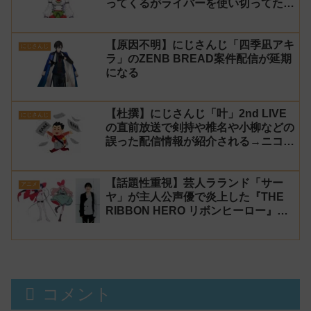
ってくるがライバーを使い切ってたの
でベンチに→ルールが急遽変更されラ
イバーの転生が可能に
【原因不明】にじさんじ「四季凪アキ
にじさんじ
ラ」のZENB BREAD案件配信が延期
になる
【杜撰】にじさんじ「叶」2nd LIVE
にじさんじ
の直前放送で剣持や椎名や小柳などの
誤った配信情報が紹介される→ニコニ
コが謝罪してタイムシフトを非公開に
【生成AI?】
【話題性重視】芸人ラランド「サー
アニメ
ヤ」が主人公声優で炎上した『THE
RIBBON HERO リボンヒーロー』に
にじさんじvtuber「月ノ美兎」「ル
ンルン」「でびでび・でびる」が出
演！
コメント