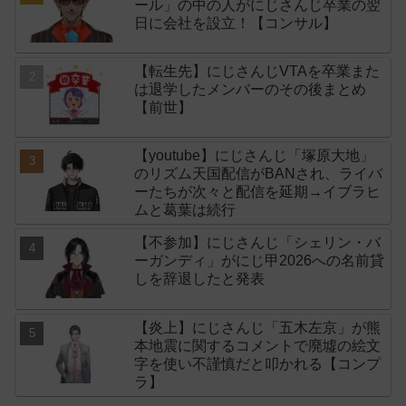
ール」の中の人がにじさんじ卒業の翌
日に会社を設立！【コンサル】
【転生先】にじさんじVTAを卒業また
は退学したメンバーのその後まとめ
【前世】
【youtube】にじさんじ「塚原大地」
のリズム天国配信がBANされ、ライバ
ーたちが次々と配信を延期→イブラヒ
ムと葛葉は続行
【不参加】にじさんじ「シェリン・バ
ーガンディ」がにじ甲2026への名前貸
しを辞退したと発表
【炎上】にじさんじ「五木左京」が熊
本地震に関するコメントで廃墟の絵文
字を使い不謹慎だと叩かれる【コンプ
ラ】