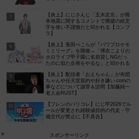
【炎上】にじさんじ「五木左京」が熊
本地震に関するコメントで廃墟の絵文
字を使い不謹慎だと叩かれる【コンプ
ラ】
【炎上】兎田ぺこらが『パワプロケモ
ミミリーグ』を開催→「博衣こよりの
ホロライブ甲子園に名前貸しNGだっ
たのに似た企画をやるな」と叩かれる
【炎上】配信者「おえちゃん」が布団
ちゃんや任天堂規約や好き嫌い.comの
事などについて謝罪＆説明【加藤純一
老人会RUST】
【フレンのパリコレ】にじ甲2026でル
ールが変更され経験値目的の代走・守
備交代が禁止に【不具合】
スポンサーリンク