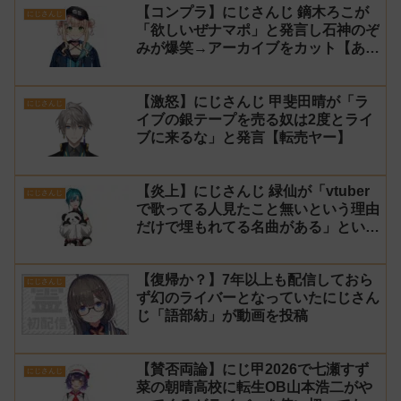
【コンプラ】にじさんじ 鏑木ろこが
にじさんじ
「欲しいぜナマポ」と発言し石神のぞ
みが爆笑→アーカイブをカット【あら
なみマイクラ】
【激怒】にじさんじ 甲斐田晴が「ラ
にじさんじ
イブの銀テープを売る奴は2度とライ
ブに来るな」と発言【転売ヤー】
【炎上】にじさんじ 緑仙が「vtuber
にじさんじ
で歌ってる人見たこと無いという理由
だけで埋もれてる名曲がある」という
生成AIの文章を投稿し叩かれる
【復帰か？】7年以上も配信しておら
にじさんじ
ず幻のライバーとなっていたにじさん
じ「語部紡」が動画を投稿
【賛否両論】にじ甲2026で七瀬すず
にじさんじ
菜の朝晴高校に転生OB山本浩二がや