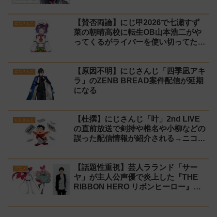
【賛否両論】にじ甲2026で七瀬すず
にじさんじ
菜の朝晴高校に転生OB山本浩二がや
ってくるがライバーを使い切ってたの
でベンチに→ルールが急遽変更されラ
イバーの転生が可能に
【原因不明】にじさんじ「四季凪アキ
にじさんじ
ラ」のZENB BREAD案件配信が延期
になる
【杜撰】にじさんじ「叶」2nd LIVE
にじさんじ
の直前放送で剣持や椎名や小柳などの
誤った配信情報が紹介される→ニコニ
コが謝罪してタイムシフトを非公開に
【生成AI?】
【話題性重視】芸人ラランド「サー
アニメ
ヤ」が主人公声優で炎上した『THE
RIBBON HERO リボンヒーロー』に
にじさんじvtuber「月ノ美兎」「ル
ンルン」「でびでび・でびる」が出
演！