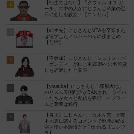
【転生ではない】「グウェル オス ガ
ール」の中の人がにじさんじ卒業の翌
日に会社を設立！【コンサル】
【転生先】にじさんじVTAを卒業また
は退学したメンバーのその後まとめ
【前世】
【不参加】にじさんじ「シェリン・バ
ーガンディ」がにじ甲2026への名前貸
しを辞退したと発表
【youtube】にじさんじ「塚原大地」
のリズム天国配信がBANされ、ライバ
ーたちが次々と配信を延期→イブラヒ
ムと葛葉は続行
【炎上】にじさんじ「五木左京」が熊
本地震に関するコメントで廃墟の絵文
字を使い不謹慎だと叩かれる【コンプ
ラ】