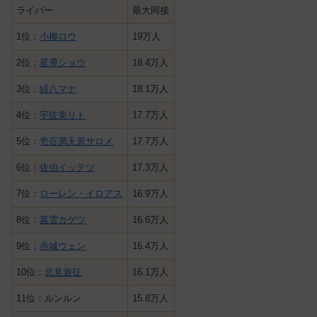
ライバー
最大同接
1位：
小柳ロウ
19万人
2位：
星導ショウ
18.4万人
3位：
緋八マナ
18.1万人
4位：
宇佐美リト
17.7万人
5位：
壱百満天原サロメ
17.7万人
6位：
佐伯イッテツ
17.3万人
7位：
ローレン・イロアス
16.9万人
8位：
叢雲カゲツ
16.6万人
9位：
赤城ウェン
16.4万人
10位：
北見遊征
16.1万人
11位：ルンルン
15.8万人