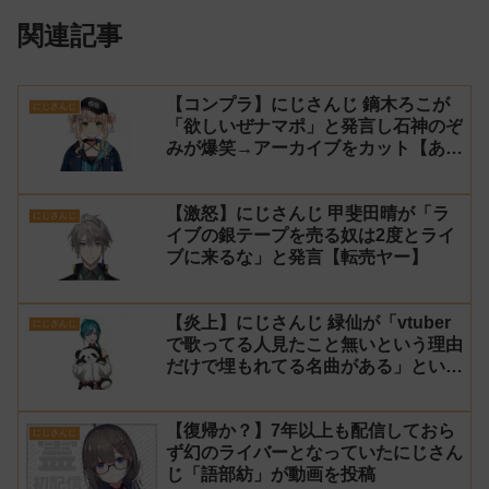
関連記事
【コンプラ】にじさんじ 鏑木ろこが
にじさんじ
「欲しいぜナマポ」と発言し石神のぞ
みが爆笑→アーカイブをカット【あら
なみマイクラ】
【激怒】にじさんじ 甲斐田晴が「ラ
にじさんじ
イブの銀テープを売る奴は2度とライ
ブに来るな」と発言【転売ヤー】
【炎上】にじさんじ 緑仙が「vtuber
にじさんじ
で歌ってる人見たこと無いという理由
だけで埋もれてる名曲がある」という
生成AIの文章を投稿し叩かれる
【復帰か？】7年以上も配信しておら
にじさんじ
ず幻のライバーとなっていたにじさん
じ「語部紡」が動画を投稿