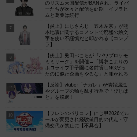
のリズム天国配信がBANされ、ライバ
ーたちが次々と配信を延期→イブラヒ
ムと葛葉は続行
【炎上】にじさんじ「五木左京」が熊
本地震に関するコメントで廃墟の絵文
字を使い不謹慎だと叩かれる【コンプ
ラ】
【炎上】兎田ぺこらが『パワプロケモ
ミミリーグ』を開催→「博衣こよりの
ホロライブ甲子園に名前貸しNGだっ
たのに似た企画をやるな」と叩かれる
【反論】vtuber「ナガレ」が情報漏洩
やグループの輪を乱す行為で『びじぱ
と』を脱退！
【フレンのパリコレ】にじ甲2026でル
ールが変更され経験値目的の代走・守
備交代が禁止に【不具合】