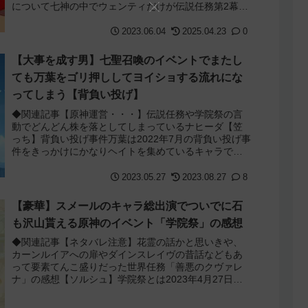
について七神の中でウェンティだけが伝説任務第2幕未
実装だったわけなんですけど、Ver.3.7で...
2023.06.04
2025.04.23
0
【大事を成す男】七聖召喚のイベントでまたし
ても万葉をゴリ押ししてヨイショする流れにな
ってしまう【背負い投げ】
◆関連記事【原神運営・・・】伝説任務や学院祭の言
動でどんどん株を落としてしまっているナヒーダ【笠
っち】背負い投げ事件万葉は2022年7月の背負い投げ事
件をきっかけにかなりヘイトを集めているキャラで
す。この事件では金リンゴイベントに登場した万...
2023.05.27
2023.08.27
8
【豪華】スメールのキャラ総出演でついでに石
も沢山貰える原神のイベント「学院祭」の感想
◆関連記事【ネタバレ注意】花霊の話かと思いきや、
カーンルイアへの扉やダインスレイヴの昔話などもあ
って要素てんこ盛りだった世界任務「善悪のクヴァレ
ナ」の感想【ソルシュ】学院祭とは2023年4月27日か
ら始まったイベントでスメール版海灯祭みたい...