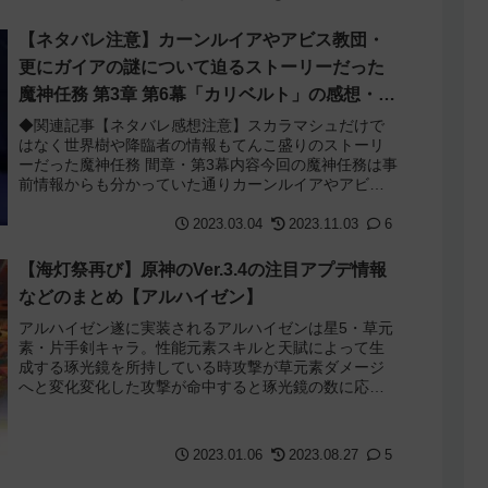
【ネタバレ注意】カーンルイアやアビス教団・
更にガイアの謎について迫るストーリーだった
魔神任務 第3章 第6幕「カリベルト」の感想・考
察
◆関連記事【ネタバレ感想注意】スカラマシュだけで
はなく世界樹や降臨者の情報もてんこ盛りのストーリ
ーだった魔神任務 間章・第3幕内容今回の魔神任務は事
前情報からも分かっていた通りカーンルイアやアビス
教団の謎について迫る内容となっていました。し...
2023.03.04
2023.11.03
6
【海灯祭再び】原神のVer.3.4の注目アプデ情報
などのまとめ【アルハイゼン】
アルハイゼン遂に実装されるアルハイゼンは星5・草元
素・片手剣キャラ。性能元素スキルと天賦によって生
成する琢光鏡を所持している時攻撃が草元素ダメージ
へと変化変化した攻撃が命中すると琢光鏡の数に応じ
た草元素の範囲ダメージを与える元素爆発は琢光鏡...
2023.01.06
2023.08.27
5