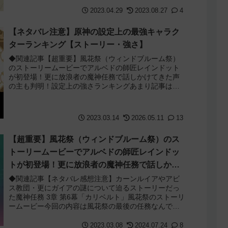
2023.04.29
2023.08.27
4
【ネタバレ注意】原神の設定上の最強キャラク
ターランキング【ストーリー・強さ】
◆関連記事【超重要】風花祭（ウィンドブルーム祭）
のストーリームービーでアルベドの師匠レインドット
が初登場！更に放浪者の魔神任務で話しかけてきた声
の主も判明！設定上の強さランキングあまり記事は無
いんだけど意外と需要ありそうだなと思ったので書い...
2023.03.14
2026.05.11
13
【超重要】風花祭（ウィンドブルーム祭）のス
トーリームービーでアルベドの師匠レインドッ
トが初登場！更に放浪者の魔神任務で話しかけ
てきた声の主も判明！
◆関連記事【ネタバレ感想注意】カーンルイアやアビ
ス教団・更にガイアの謎について迫るストーリーだっ
た魔神任務 3章 第6幕「カリベルト」風花祭のストーリ
ームービー今回の内容は風花祭の最後の任務なんです
が、公式が早々にネタバレ動画をyoutub...
2023.03.08
2024.07.24
8