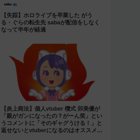
【失踪】ホロライブを卒業した がう
る・ぐらの転生先 sabaが配信をしなく
なって半年が経過
【炎上商法】個人vtuber 欖式 卯美優が
「親がガンになったの？がーん笑」とい
うコメントに「そのギャグうける！」と
返せないとvtuberになるのはオススメし
ないと投稿し叩かれる