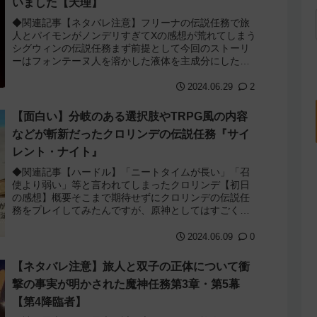
いました【天理】
◆関連記事【ネタバレ注意】フリーナの伝説任務で旅
人とパイモンがノンデリすぎてXの感想が荒れてしまう
シグウィンの伝説任務まず前提として今回のストーリ
ーはフォンテーヌ人を溶かした液体を主成分にした薬
によって人の顔を変えられる事を主軸に進んでいき...
2024.06.29
2
【面白い】分岐のある選択肢やTRPG風の内容
などが斬新だったクロリンデの伝説任務『サイ
レント・ナイト』
◆関連記事【ハードル】「ニートタイムが長い」「召
使より弱い」等と言われてしまったクロリンデ【初日
の感想】概要そこまで期待せずにクロリンデの伝説任
務をプレイしてみたんですが、原神としてはすごく斬
新な内容で予想よりも遥かに面白かったです。これ専...
2024.06.09
0
【ネタバレ注意】旅人と双子の正体について衝
撃の事実が明かされた魔神任務第3章・第5幕
【第4降臨者】