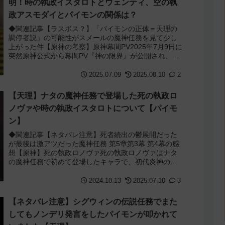
明！時の執政イスタロトとウェンティ、空の執
政アスモダイとパイモンの関係は？
◆関連記事【ラスボス？】「パイモンの正体＝天理の
調停者説」の可能性がスメールの魔神任務を見て少し
上がった件【原神の考察】原神幕間PV2025年7月9日に
突然原神公式から幕間PV『神の限界』が公開され、そ
れと同時にXでも四執政のビジュアルと声...
2025.07.09
2025.08.10
2
【天理】ナタの魔神任務で登場した死の執政ロ
ノヴァや時の執政イスタロトについて【パイモ
ン】
◆関連記事【ネタバレ注意】死者続出の鬱展開だった
が最後は激アツだった魔神任務 第5章第3幕 第4幕の感
想【原神】死の執政ロノヴァ死の執政ロノヴァはナタ
の魔神任務で初めて登場したキャラで、初代炎神のシ
ュバランケに力を貸しナタのルールを作った存...
2024.10.13
2025.07.10
3
【ネタバレ注意】シグウィンの伝説任務でまた
してもノンデリ発言をしたパイモンが叩かれて