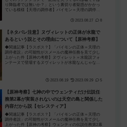
り降臨者では無いか？」という裏切り者疑惑がかかっ
ている模様【天理の調停者】パイモン＝天理の調停者
説パイモン＝天理の調停者説は原神がサービス開始し...
2023.08.27
8
【ネタバレ注意】ヌヴィレットの正体が水龍で
あるという説とその理由について【原神考察】
◆関連記事【ラスボス？】「パイモンの正体＝天理の
調停者説」の可能性がスメールの魔神任務を見て少し
上がった件【原神の考察】ヌヴィレット＝水龍説フォ
ンテーヌで登場するヌヴィレットが水龍なんじゃない
かという説があるので、その理由について魔神任務4...
2023.08.19
2023.09.29
5
【原神考察】七神の中でウェンティだけ伝説任
務第2幕が実装されないのは天空の島と関係した
内容だから説【セレスティア】
◆関連記事【ラスボス？】「パイモンの正体＝天理の
調停者説」の可能性がスメールの魔神任務を見て少し
上がった件【原神の考察】ウェンティの伝説任務第2幕