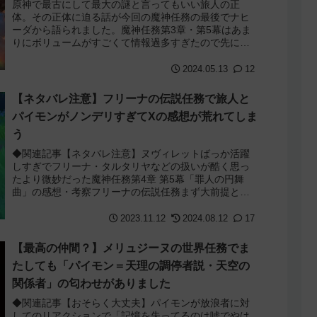
原神で最古にして最大の謎と言ってもいい旅人の正
体。その正体に迫る話が今回の魔神任務の最後でナヒ
ーダから語られました。魔神任務第3章・第5幕はあま
りにボリュームがすごくて情報過多すぎたので先にこ
れだけ語ります。旅人はテイワットの第4降臨者魔神...
2024.05.13
12
【ネタバレ注意】フリーナの伝説任務で旅人と
パイモンがノンデリすぎてXの感想が荒れてしま
う
◆関連記事【ネタバレ注意】ヌヴィレットばっか活躍
しすぎでフリーナ・タルタリヤなどの扱いが酷く思っ
たより微妙だった魔神任務第4章 第5幕「罪人の円舞
曲」の感想・考察フリーナの伝説任務まず大前提とし
てフリーナの伝説任務は魔神任務第4章第5幕が終...
2023.11.12
2024.08.12
17
【最高の仲間？】メリュジーヌの世界任務でま
たしても「パイモン＝天理の調停者説・天空の
関係者」の匂わせがありました
◆関連記事【おそらく大丈夫】パイモンが放浪者に対
してのリアクションで「記憶を失ってるのは嘘でやは