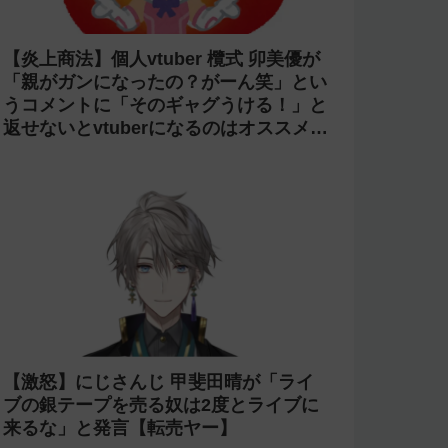
【炎上商法】個人vtuber 欖式 卯美優が
「親がガンになったの？がーん笑」とい
うコメントに「そのギャグうける！」と
返せないとvtuberになるのはオススメし
ないと投稿し叩かれる
【激怒】にじさんじ 甲斐田晴が「ライ
ブの銀テープを売る奴は2度とライブに
来るな」と発言【転売ヤー】