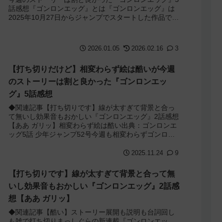
話感想『ゴンロンエッグ』とは『ゴンロンエッグ』は
2025年10月27日からジャンプでスタートした作品で作
者は「谷崎修平」先生。デビューしたのは...
2026.01.05
2026.02.16
3
【打ち切りだけど】相変わらず絵は酷いが今週
のストーリーは割と良かった『ゴンロンエッ
グ』5話感想
◆関連記事【打ち切りです】線が太すぎて背景と合っ
て無いし効果音もおかしい『ゴンロンエッグ』2話感想
【ああ ガリッ】相変わらず絵は酷い出典：ゴンロンエ
ッグ5話 少年ジャンプ52号今週も相変わらずゴンロン
エッグの絵は酷かったです。1話と比べると...
2025.11.24
9
【打ち切りです】線が太すぎて背景と合って無
いし効果音もおかしい『ゴンロンエッグ』2話感
想【ああ ガリッ】
◆関連記事【酷い】ストーリー展開も説明も台詞回し
も雑で打ち切りまっしぐらの新連載『ゴンロンエッ