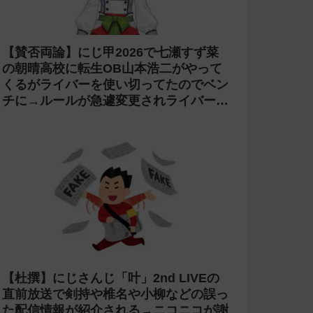
【賛否両論】にじ甲2026で七瀬すず菜
の朝晴高校に転生OB山本浩二がやって
くるがライバーを使い切ってたのでベン
チに→ルールが急遽変更されライバーの
転生が可能に
【杜撰】にじさんじ「叶」2nd LIVEの
直前放送で剣持や椎名や小柳などの誤っ
た配信情報が紹介される→ニコニコが謝