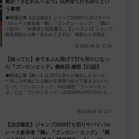
載が『さむわんへるつ』以外全て打ち切りとい
う事実
◆関連記事【ほぼ確定】ジャンプ2026打ち切りサバイ
バルレース参加者『鵺』『ゴンロン・エッグ』『隣の
小副川』『JK勇者と隠居魔王』【シーズン1】ジャンプ
暗黒期前から散々言われてますが、相変わらず現在の
ジャンプは暗黒期真っ只中です。カグラバチ...
2026.04.15
24
【知ってた】全てをぶん投げて打ち切りになっ
た『ゴンロンエッグ』最終回 感想【21話】
◆関連記事【酷い】ほぼ打ち切りが確定したせいか、
一気に３年後になる駆け足展開で絵が下書きみたいに
なった『ゴンロンエッグ』15話感想『ゴンロンエッ
グ』とは『ゴンロンエッグ』は2025年10月27日からジ
ャンプでスタートした作品で作者は「谷崎修...
2026.03.30
7
【ほぼ確定】ジャンプ2026打ち切りサバイバル
レース参加者『鵺』『ゴンロン・エッグ』『隣