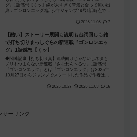
グ』1話感想【くッ】線が太すぎて背景と合って無い出
典：ゴンロンエッグ2話 少年ジャンプ49号1話時点では
打ち切りまっしぐらだったゴンロンエッグでし...
2025.11.03
7
【酷い】ストーリー展開も説明も台詞回しも雑
で打ち切りまっしぐらの新連載『ゴンロンエッ
グ』1話感想【くッ】
◆関連記事【打ち切り臭】連載向けじゃないしネタも
ノリもつまらない新連載『さむわんへるつ』1話感想
『ゴンロンエッグ』とは『ゴンロンエッグ』は2025年
10月27日からジャンプでスタートした作品で作者は
「谷崎修平」先生。デビューしたのは14年前...
2025.10.27
2025.11.03
16
ンサーリンク