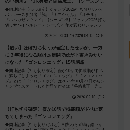
の小副川』『JK勇者と隠居魔王』【シーズン
1】
◆関連記事【ほぼ確定】ジャンプ2025打ち切りサバイ
バルレース参加者『鵺』『キヨシくん』『オテル』
『ハルカゼマウンド』【シーズン6】ジャンプ2026打ち
切りサバイバルレース シーズン1年が変わりジャンプで
新たな打ち切りサバイバルレースが始ま...
2026.03.03
2026.04.13
10
【酷い】ほぼ打ち切りが確定したせいか、一気
に３年後になる駆け足展開で絵が下書きみたい
になった『ゴンロンエッグ』15話感想
◆関連記事【打ち切り確定】僅か10話で掲載順がドベ
に落ちてしまった『ゴンロンエッグ』『ゴンロンエッ
グ』とは『ゴンロンエッグ』は2025年10月27日からジ
ャンプでスタートした作品で作者は「谷崎修平」先
生。デビューしたのは14年前の2011年...
2026.02.16
2
【打ち切り確定】僅か10話で掲載順がドベに落
ちてしまった『ゴンロンエッグ』
◆関連記事【打ち切りだけど】相変わらず絵は酷いが
今週のストーリーは割と良かった『ゴンロンエッグ』5